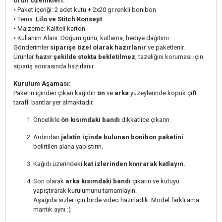
Ürün Özellikleri:
• Paket içeriği: 2 adet kutu + 2x20 gr renkli bonibon
• Tema:
Lilo ve Stitch Konsept
• Malzeme: Kaliteli karton
• Kullanım Alanı: Doğum günü, kutlama, hediye dağıtımı
Gönderimler
siparişe özel olarak hazırlanır
ve paketlenir.
Ürünler
hazır şekilde stokta bekletilmez
, tazeliğini koruması için
sipariş sonrasında hazırlanır.
Kurulum Aşaması:
Paketin içinden çıkan kağıdın
ön
ve
arka
yüzeylerinde köpük çift
taraflı bantlar yer almaktadır.
Öncelikle
ön kısımdaki bandı
dikkatlice çıkarın.
Ardından
jelatin içinde bulunan bonibon paketini
belirtilen alana yapıştırın.
Kağıdı üzerindeki
kat izlerinden kıvırarak katlayın.
Son olarak
arka kısımdaki bandı
çıkarın ve kutuyu
yapıştırarak kurulumunu tamamlayın.
Aşağıda sizler için birde video hazırladık. Model farklı ama
mantık aynı :)