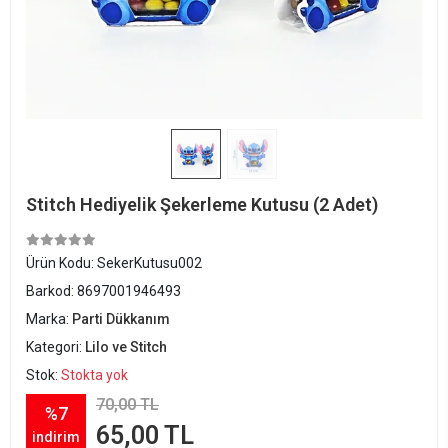
Stitch Hediyelik Şekerleme Kutusu (2 Adet)
Ürün Kodu:
SekerKutusu002
Barkod:
8697001946493
Marka:
Parti Dükkanım
Kategori:
Lilo ve Stitch
Stok:
Stokta yok
70,00 TL
%7
65,00 TL
indirim