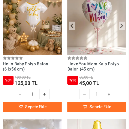
Hello Baby Folyo Balon
i love You Mom Kalp Folyo
(61x56 cm)
Balon (45 cm)
190,00 TL
50,00 TL
%34
%10
125,00 TL
45,00 TL
Sepete Ekle
Sepete Ekle