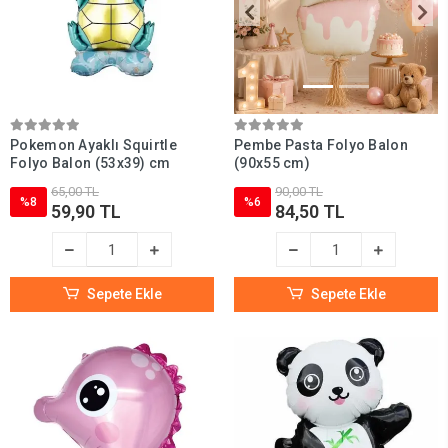
Pokemon Ayaklı Squirtle
Pembe Pasta Folyo Balon
Folyo Balon (53x39) cm
(90x55 cm)
65,00 TL
90,00 TL
%8
%6
59,90 TL
84,50 TL
Sepete Ekle
Sepete Ekle