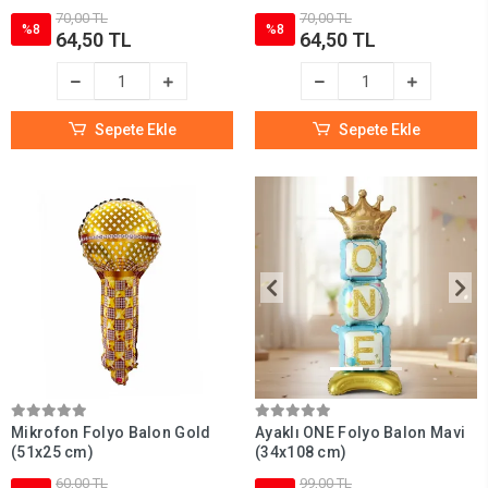
70,00 TL
70,00 TL
%8
%8
64,50 TL
64,50 TL
Sepete Ekle
Sepete Ekle
Mikrofon Folyo Balon Gold
Ayaklı ONE Folyo Balon Mavi
(51x25 cm)
(34x108 cm)
60,00 TL
99,00 TL