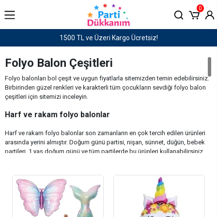
0
Haftaiçi saat 15:00'e kadar verilen siparişler AYNI GÜN KARGO!
Folyo Balon Çeşitleri
Folyo balonları bol çeşit ve uygun fiyatlarla sitemizden temin edebilirsiniz.
Birbirinden güzel renkleri ve karakterli tüm çocukların sevdiği folyo balon
çeşitleri için sitemizi inceleyin.
Harf ve rakam folyo balonlar
Harf ve rakam folyo balonlar son zamanların en çok tercih edilen ürünleri
arasında yerini almıştır. Doğum günü partisi, nişan, sünnet, düğün, bebek
partileri, 1 yaş doğum günü ve tüm partilerde bu ürünleri kullanabilirsiniz.
Satışını yaptığımız balonlar dünya standartlarında kaliteli ve dayanıklı
balonlardır. İsim ve sayı folyo balonları mağazamızdan helyum gazı ile
şişirtebilirsiniz. Uçan balon demetleri ve harf, rakam folyo balonlar ile
güzel bir buket oluşturabilirsiniz.
Çizgi Film Karakterli lisanslı folyo balonlar