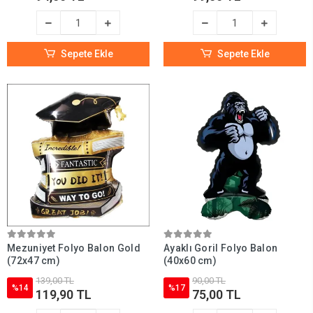
Sepete Ekle
Sepete Ekle
Mezuniyet Folyo Balon Gold
Ayaklı Goril Folyo Balon
(72x47 cm)
(40x60 cm)
139,00 TL
90,00 TL
%14
%17
119,90 TL
75,00 TL