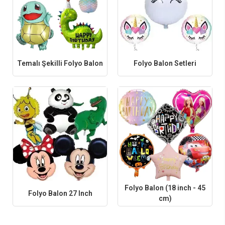
Sitemizde onlarca değişik karakterlerde folyo balon bulabilmeniz
mümkündür. Çocukların en sevdiği çizgi film karakterlerinin folyo
balonlarını sayfamızda bulabilirsiniz. Disney’in çok beğenilen sevimli
kahramanlarının folyo balonlarının tamam lisanslı olup dünya devi
markaların ürünleridir. Bizlere müşterilerimiz (folyo balon satan yerler,
nerede satılır, folyo balon satın al, nereden bulurum, fiyatı ne kadar) arama
terimlerinden ulaşmaktadır. Folyo balonlar nasıl şişirilir? ve tekrar nasıl
Temalı Şekilli Folyo Balon
Folyo Balon Setleri
indirilir? Yotube kanalımızdan bu bilgiya ulaşabilirsiniz. En ucuz ve
ekonomik folyo balon çeşitleri, farklı modelleri, uygun fiyatlar ve güvenli
alışveriş ile Parti Dükkanım’da.
Folyo Balon (18 inch - 45
Folyo Balon 27 Inch
cm)