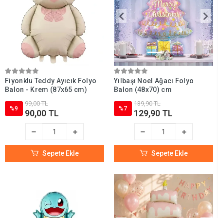
Fiyonklu Teddy Ayıcık Folyo
Yılbaşı Noel Ağacı Folyo
Balon - Krem (87x65 cm)
Balon (48x70) cm
99,00 TL
139,90 TL
%9
%7
90,00 TL
129,90 TL
Sepete Ekle
Sepete Ekle