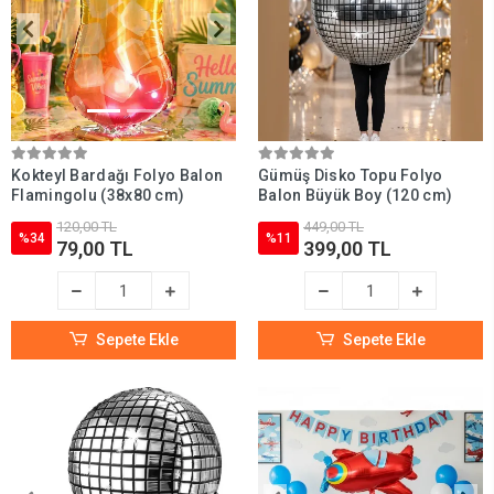
Kokteyl Bardağı Folyo Balon
Gümüş Disko Topu Folyo
Flamingolu (38x80 cm)
Balon Büyük Boy (120 cm)
120,00 TL
449,00 TL
%34
%11
79,00 TL
399,00 TL
Sepete Ekle
Sepete Ekle