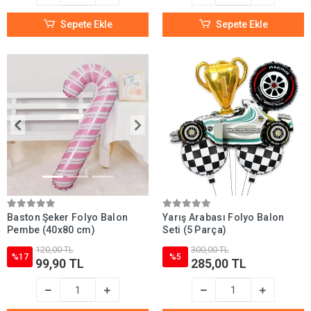
Sepete Ekle
Sepete Ekle
Baston Şeker Folyo Balon
Yarış Arabası Folyo Balon
Pembe (40x80 cm)
Seti (5 Parça)
120,00 TL
300,00 TL
%17
%5
99,90 TL
285,00 TL