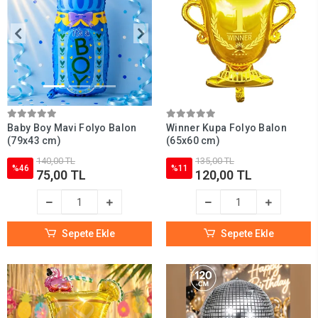
Baby Boy Mavi Folyo Balon
Winner Kupa Folyo Balon
(79x43 cm)
(65x60 cm)
140,00 TL
135,00 TL
%46
%11
75,00 TL
120,00 TL
Sepete Ekle
Sepete Ekle