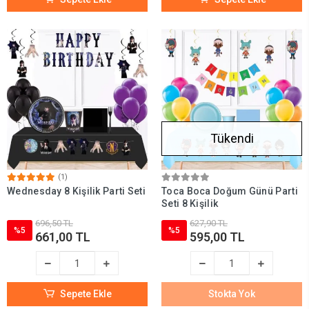
Tükendi
(1)
Wednesday 8 Kişilik Parti Seti
Toca Boca Doğum Günü Parti
Seti 8 Kişilik
696,50 TL
627,90 TL
%5
%5
661,00 TL
595,00 TL
Sepete Ekle
Stokta Yok