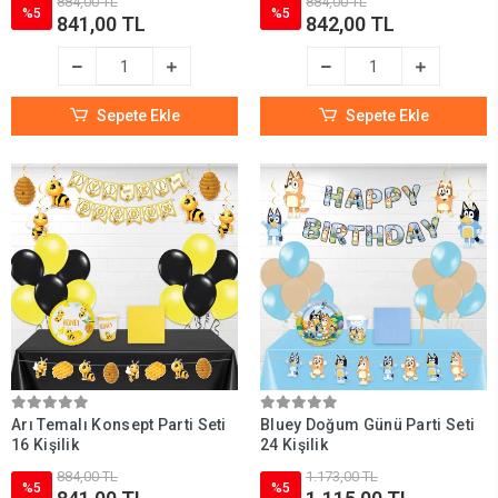
884,00 TL
884,00 TL
%5
%5
841,00 TL
842,00 TL
Sepete Ekle
Sepete Ekle
Arı Temalı Konsept Parti Seti
Bluey Doğum Günü Parti Seti
16 Kişilik
24 Kişilik
884,00 TL
1.173,00 TL
%5
%5