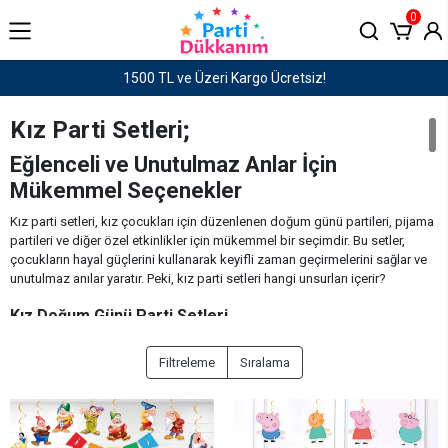
0
zeri Kargo Ücretsiz!
Haftaiçi saat 15:00'e kadar
Kız Parti Setleri;
Eğlenceli ve Unutulmaz Anlar İçin
Mükemmel Seçenekler
Kız parti setleri, kız çocukları için düzenlenen doğum günü partileri, pijama
partileri ve diğer özel etkinlikler için mükemmel bir seçimdir. Bu setler,
çocukların hayal güçlerini kullanarak keyifli zaman geçirmelerini sağlar ve
unutulmaz anılar yaratır. Peki, kız parti setleri hangi unsurları içerir?
Kız Doğum Günü Parti Setleri
Kız doğum günü parti setleri, farklı temalar ve konseptlerle tasarlanmıştır.
Filtreleme
Sıralama
Prensesler, deniz kızları, unicornlar, barbie, deniz kızı, wednesday, peppa
pig, kuromi gibi çocukların ilgisini çeken temalar, partilere renk ve eğlence
katar. Bu temalar, çocukların favori karakterleriyle vakit geçirmelerine ve
hayal güçlerini geliştirmelerine yardımcı olur.