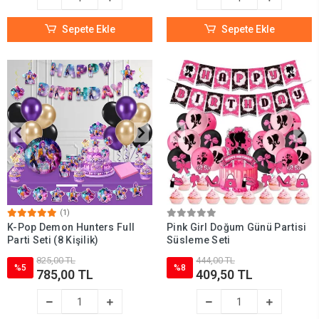
Sepete Ekle
Sepete Ekle
(1)
K-Pop Demon Hunters Full
Pink Girl Doğum Günü Partisi
Parti Seti (8 Kişilik)
Süsleme Seti
825,00 TL
444,00 TL
%5
%8
785,00 TL
409,50 TL