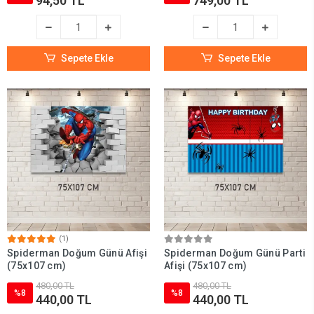
94,50 TL
749,00 TL
Sepete Ekle
Sepete Ekle
(1)
Spiderman Doğum Günü Afişi
Spiderman Doğum Günü Parti
(75x107 cm)
Afişi (75x107 cm)
480,00 TL
480,00 TL
%8
%8
440,00 TL
440,00 TL