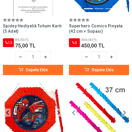
Spidey Hediyelik Tohum Kartı
Superhero Comics Pinyata
(5 Adet)
(42 cm + Sopası)
85,00 TL
465,00 TL
%12
%3
75,00 TL
450,00 TL
Sepete Ekle
Sepete Ekle