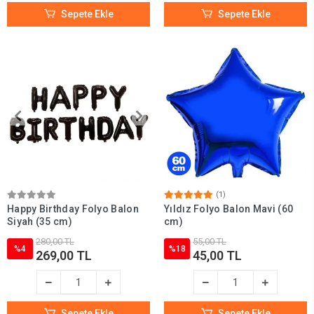
Sepete Ekle
Sepete Ekle
(1)
Happy Birthday Folyo Balon
Yıldız Folyo Balon Mavi (60
Siyah (35 cm)
cm)
280,00 TL
55,00 TL
%4
%18
269,00 TL
45,00 TL
Sepete Ekle
Sepete Ekle