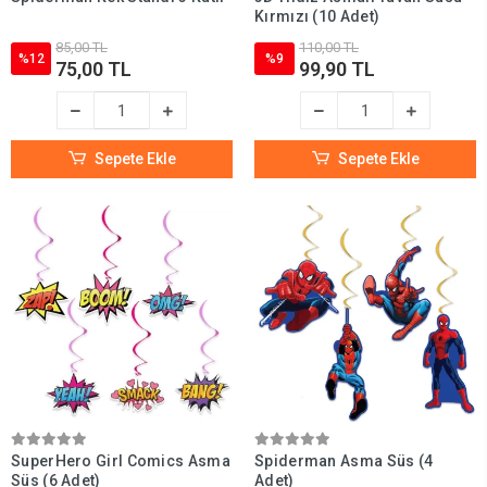
Kırmızı (10 Adet)
85,00 TL
110,00 TL
%12
%9
75,00 TL
99,90 TL
Sepete Ekle
Sepete Ekle
SuperHero Girl Comics Asma
Spiderman Asma Süs (4
Süs (6 Adet)
Adet)