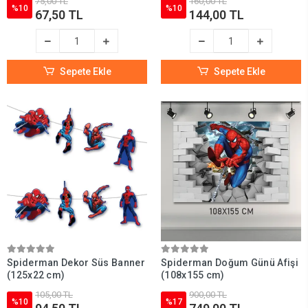
75,00 TL
160,00 TL
%10
%10
67,50 TL
144,00 TL
Sepete Ekle
Sepete Ekle
Spiderman Dekor Süs Banner
Spiderman Doğum Günü Afişi
(125x22 cm)
(108x155 cm)
105,00 TL
900,00 TL
%10
%17