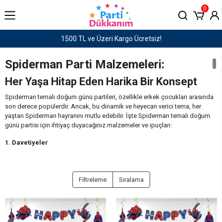
0
Haftaiçi saat 15:00'e kadar verilen siparişler AYNI GÜN KARGO!
Spiderman Parti Malzemeleri:
Her Yaşa Hitap Eden Harika Bir Konsept
Spiderman temalı doğum günü partileri, özellikle erkek çocukları arasında
son derece popülerdir. Ancak, bu dinamik ve heyecan verici tema, her
yaştan Spiderman hayranını mutlu edebilir. İşte Spiderman temalı doğum
günü partisi için ihtiyaç duyacağınız malzemeler ve ipuçları:
1. Davetiyeler
Spiderman temalı tasarlanmış davetiyeler, misafirlerinizi
heyecanlandıracaktır. Davetiyelerde Spiderman'in ikonik pozları ve renkleri
kullanılabilir. Kendi el yapımı davetiyelerinizi yapabilir sosyal medyadan
Filtreleme
Sıralama
gönderebilirsiniz.
2.Spiderman Doğum Günü Süsleri