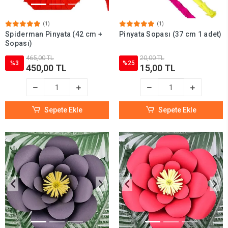
(1)
(1)
Spiderman Pinyata (42 cm +
Pinyata Sopası (37 cm 1 adet)
Sopası)
465,00 TL
20,00 TL
%3
%25
450,00 TL
15,00 TL
Sepete Ekle
Sepete Ekle