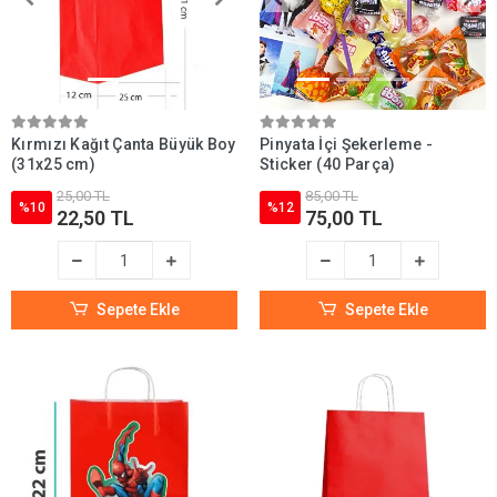
Kırmızı Kağıt Çanta Büyük Boy
Pinyata İçi Şekerleme -
(31x25 cm)
Sticker (40 Parça)
25,00 TL
85,00 TL
%10
%12
22,50 TL
75,00 TL
Sepete Ekle
Sepete Ekle