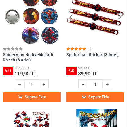
(2)
Spiderman Hediyelik Parti
Spiderman Bileklik (3 Adet)
Rozeti (6 adet)
135,00 TL
95,00 TL
%11
%5
119,95 TL
89,90 TL
Sepete Ekle
Sepete Ekle