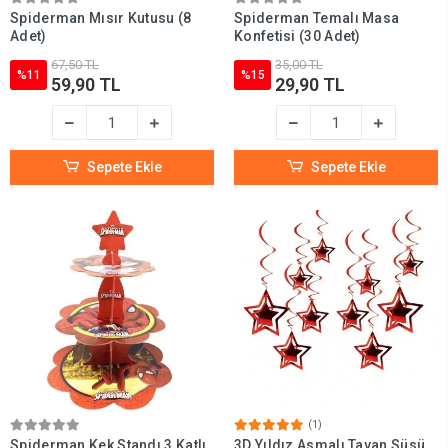
Spiderman Mısır Kutusu (8
Spiderman Temalı Masa
Adet)
Konfetisi (30 Adet)
67,50 TL
35,00 TL
%11
%15
59,90 TL
29,90 TL
Sepete Ekle
Sepete Ekle
(1)
Spiderman Kek Standı 3 Katlı
3D Yıldız Asmalı Tavan Süsü