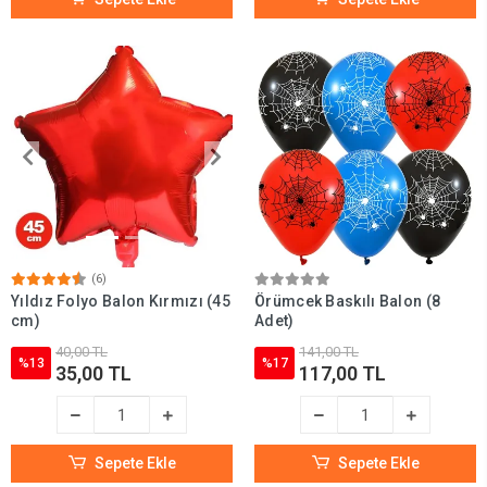
(6)
Yıldız Folyo Balon Kırmızı (45
Örümcek Baskılı Balon (8
cm)
Adet)
40,00 TL
141,00 TL
%13
%17
35,00 TL
117,00 TL
Sepete Ekle
Sepete Ekle