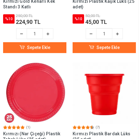
Kırmızı Gold Kenarlı Kek
Kırmızı Plastik Kaşık Lüks (25
Standı 3 Katlı
adet)
250,00 TL
50,00 TL
%10
%10
224,90 TL
45,00 TL
Sepete Ekle
Sepete Ekle
(1)
(7)
Kırmızı (Nar Çiçeği) Plastik
Kırmızı Plastik Bardak Lüks