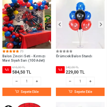
(1)
Balon Zinciri Seti - Kırmızı
Örümcek Balon Standı
Mavi Siyah Sarı (100 Adet)
615,00 TL
242,00 TL
%5
%5
584,50 TL
229,00 TL
Sepete Ekle
Sepete Ekle