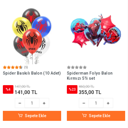
(5)
Spider Baskılı Balon (10 Adet)
Spiderman Folyo Balon
Kırmızı 5'li set
147,00 TL
460,00 TL
%4
%23
141,00 TL
355,00 TL
Sepete Ekle
Sepete Ekle