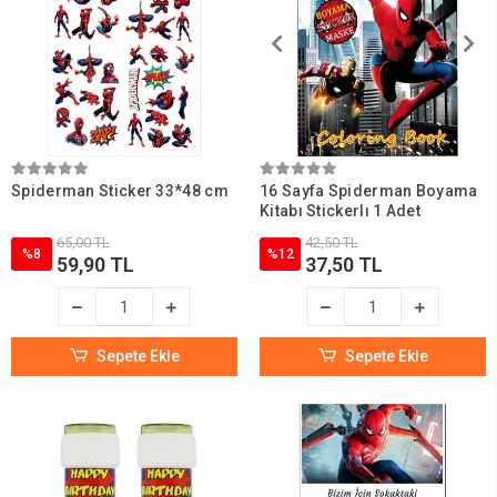
Spiderman Sticker 33*48 cm
16 Sayfa Spiderman Boyama
Kitabı Stickerlı 1 Adet
65,00 TL
42,50 TL
%8
%12
59,90 TL
37,50 TL
Sepete Ekle
Sepete Ekle