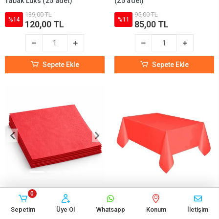
Tabak Lüks (25 adet)
(25 adet)
139,00 TL
95,00 TL
%14
%11
120,00 TL
85,00 TL
Sepete Ekle
Sepete Ekle
(2)
0
Kırmızı Peçete Lüks (20 adet)
Kırmızı Masa Örtüsü Plastik
(137x183 cm)
Sepetim
Üye Ol
Whatsapp
Konum
İletişim