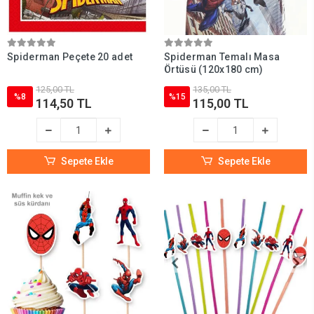
Spiderman Peçete 20 adet
Spiderman Temalı Masa
Örtüsü (120x180 cm)
125,00 TL
135,00 TL
%8
%15
114,50 TL
115,00 TL
Sepete Ekle
Sepete Ekle