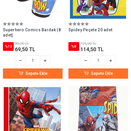
Superhero Comics Bardak (8
Spidey Peçete 20 adet
adet)
80,00 TL
125,00 TL
%13
%8
69,50 TL
114,50 TL
Sepete Ekle
Sepete Ekle