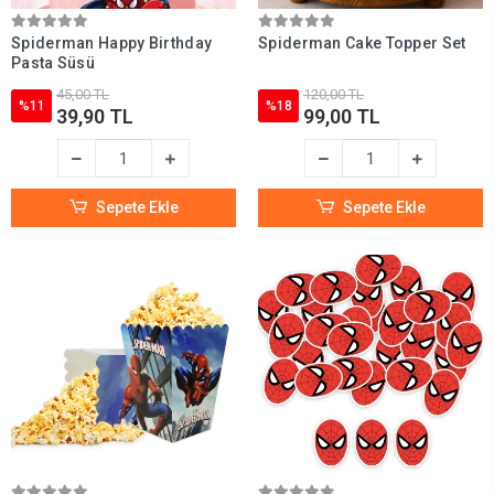
Spiderman Happy Birthday
Spiderman Cake Topper Set
Pasta Süsü
45,00 TL
120,00 TL
%11
%18
39,90 TL
99,00 TL
Sepete Ekle
Sepete Ekle