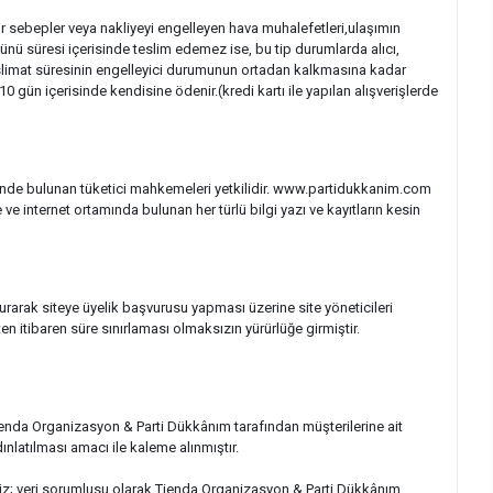
sebepler veya nakliyeyi engelleyen hava muhalefetleri,ulaşımın
nü süresi içerisinde teslim edemez ise, bu tip durumlarda alıcı,
slimat süresinin engelleyici durumunun ortadan kalkmasına kadar
 10 gün içerisinde kendisine ödenir.(kredi kartı ile yapılan alışverişlerde
erinde bulunan tüketici mahkemeleri yetkilidir. www.partidukkanim.com
 internet ortamında bulunan her türlü bilgi yazı ve kayıtların kesin
urarak siteye üyelik başvurusu yapması üzerine site yöneticileri
en itibaren süre sınırlaması olmaksızın yürürlüğe girmiştir.
ienda Organizasyon & Parti Dükkânım tarafından müşterilerine ait
dınlatılması amacı ile kaleme alınmıştır.
riniz; veri sorumlusu olarak Tienda Organizasyon & Parti Dükkânım