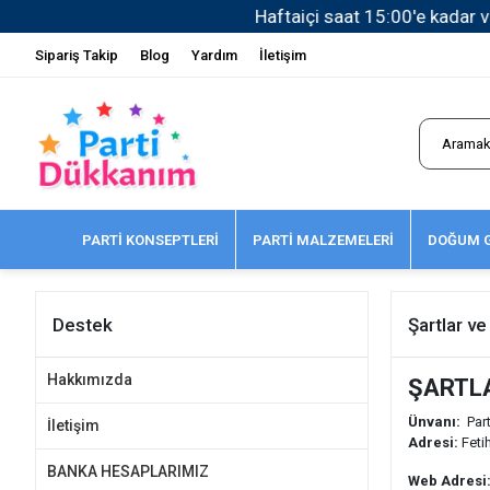
Sipariş Takip
Blog
Yardım
İletişim
PARTİ KONSEPTLERİ
PARTİ MALZEMELERİ
DOĞUM G
Destek
Şartlar ve
Hakkımızda
ŞARTL
Ünvanı:
Part
İletişim
Adresi:
Fetih
BANKA HESAPLARIMIZ
Web Adresi