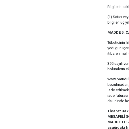
Bilgilerin sa
(1) Satıcı ve
bilgileri üç 
MADDE 5: 
Tüketicinin h
yedi gün içe
itibaren malı
395 sayılı ve
bölümlerin ek
www.partidukk
bozulmadan, ü
İade edilmek 
iade faturası
da üründe her
Ticaret Bak
MESAFELİ S
MADDE 11- A
aşağıdaki fı