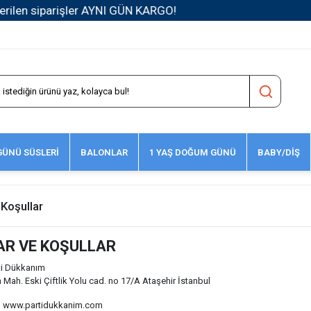
1500 TL ve Üzeri Kargo Ücretsiz!
ÜNÜ SÜSLERİ
BALONLAR
1 YAŞ DOĞUM GÜNÜ
BABY/DİŞ
 Koşullar
AR VE KOŞULLAR
i Dükkanım
 Mah. Eski Çiftlik Yolu cad. no 17/A Ataşehir İstanbul
:
www.partidukkanim.com