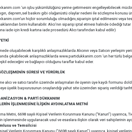
kanim.com ‘un işbu yükümlülüğünü yerine getirmesini engelleyebilecek mücbir 
gın, deprem,sel baskını gibi olağanüstü olaylar nedeni ile sözleşme konusu ürü
kanim.com‘un hiçbir sorumluluğu olmadığını,siparişin iptal edilmesini veya te
klarından birini kullanabilir. Alıcı’nın siparişi iptal etmesi halinde ödediği tutar
tına iade için kredi kartına iade prosedürü Alıcı tarafından kabul edilir)
YETKİ
ede oluşabilecek karşılıklı anlaşmazlıklarda Alıcının veya Satıcın yerleşim y
asında çıkabilecek anlaşmazlıklarda www.partidukkanim.com ‘un her türlü belge ve
teşkil edeceğini ve bağlayıcı olduğunu taraflar kabul eder.
SÖZLEŞMENİN SÜRESİ VE YÜRÜRLÜK
e alıcı ve satıcı tarafın üzerinde anlaşmaları ile üyenin üye kaydı formunu dold
teye üyelik başvurusunun onaylandığı yahut site üzerinden sipariş verildiği tariht
GANİZASYON & PARTİ DÜKKANIM
İLERİN İŞLENMESİNE İLİŞKİN AYDINLATMA METNİ
ma Metni, 6698 sayılı Kişisel Verilerin Korunması Kanunu (“Kanun”) uyarınca, T
erin işlenmesinde uygulanacak usul ve esaslara ilişkin olarak veri sahiplerinin ay
umlusu ve Temsilcisi
işisel Verilerin Korunması Kanunu (“6698 sayılı Kanun”) uyarınca, kişisel verile