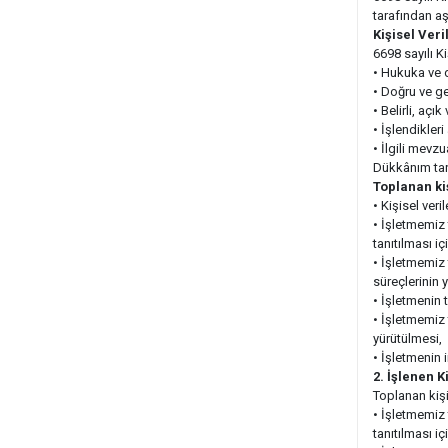
tarafından a
Kişisel Ver
6698 sayılı K
• Hukuka ve 
• Doğru ve g
• Belirli, aç
• İşlendikleri
• İlgili mevz
Dükkânım tara
Toplanan kiş
• Kişisel veri
• İşletmemiz t
tanıtılması iç
• İşletmemiz 
süreçlerinin 
• İşletmenin t
• İşletmemiz t
yürütülmesi,
• İşletmenin 
2. İşlenen K
Toplanan kişi
• İşletmemiz t
tanıtılması iç