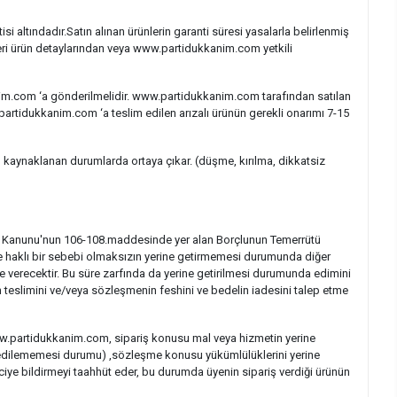
i altındadır.Satın alınan ürünlerin garanti süresi yasalarla belirlenmiş
ünleri ürün detaylarından veya www.partidukkanim.com yetkili
nim.com ‘a gönderilmelidir. www.partidukkanim.com tarafından satılan
.partidukkanim.com ‘a teslim edilen arızalı ürünün gerekli onarımı 7-15
n kaynaklanan durumlarda ortaya çıkar. (düşme, kırılma, dikkatsiz
r Kanunu'nun 106-108.maddesinde yer alan Borçlunun Temerrütü
nde haklı bir sebebi olmaksızın yerine getirmemesi durumunda diğer
re verecektir. Bu süre zarfında da yerine getirilmesi durumunda edimini
n teslimini ve/veya sözleşmenin feshini ve bedelin iadesini talep etme
w.partidukkanim.com, sipariş konusu mal veya hizmetin yerine
rik edilememesi durumu) ,sözleşme konusu yükümlülüklerini yerine
e bildirmeyi taahhüt eder, bu durumda üyenin sipariş verdiği ürünün