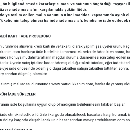
i, ön bilgilendirmede kararlaştırılması ve satıcının öngördüğü taşıyıcı 
zere iade masrafını karşılamakla yükümlüdür.
ticiye teslim edilen malın Kanunun 8 inci maddesi kapsamında ayıplı o
Tüketicinin talep etmesi halinde iade masrafı, kendisine iade edilecek
REDİ KARTI İADE PROSEDÜRÜ
n ürünlerde alışveriş kredi kartı ile ve taksitli olarak yapılmışsa üyeler ürünü 
kanim.com bankaya ürün bedelinin tamamını tek seferde ödedikten sonra, banka
nda konuya müdahil tarafların mağdur duruma düşmemesi için talep edilen iade 
tarılır. Üyenin satış iptaline kadar ödemiş olduğu taksit tutarları, eğer iade tutar
 üye iade öncesinde ödemiş olduğu taksitleri satışın taksitleri bittikten sonra
rçlarından düşmüş olacaktır.
ile alınmış mal iadesi durumunda www.partidukkanim.com, banka ile yapmış ol
RÜN İADE SÜREÇLERİ
rünün iade koşullarına uygun olup olmadığının belirlenmesini takiben başlar.
n iade etmek istedikleri ürünleri kargoda oluşabilecek hasarlara karşı korumak
 dolayı kargoda oluşabilecek ürün hasarlarından www.partidukkanim.com so