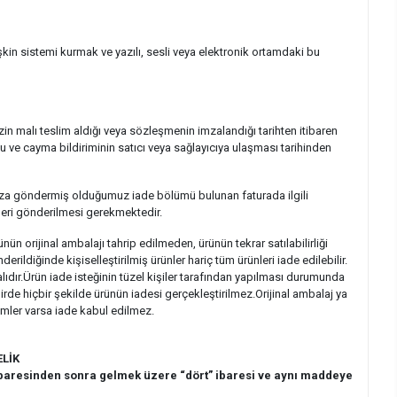
işkin sistemi kurmak ve yazılı, sesli veya elektronik ortamdaki bu
in malı teslim aldığı veya sözleşmenin imzalandığı tarihten itibaren
ve cayma bildiriminin satıcı veya sağlayıcıya ulaşması tarihinden
fınıza göndermiş olduğumuz iade bölümü bulunan faturada ilgili
 geri gönderilmesi gerekmektedir.
n orijinal ambalajı tahrip edilmeden, ürünün tekrar satılabilirliği
diğinde kişiselleştirilmiş ürünler hariç tüm ürünleri iade edilebilir.
alıdır.Ürün iade isteğinin tüzel kişiler tarafından yapılması durumunda
de hiçbir şekilde ürünün iadesi gerçekleştirilmez.Orijinal ambalaj ya
lemler varsa iade kabul edilmez.
LİK
ibaresinden sonra gelmek üzere “dört” ibaresi ve aynı maddeye