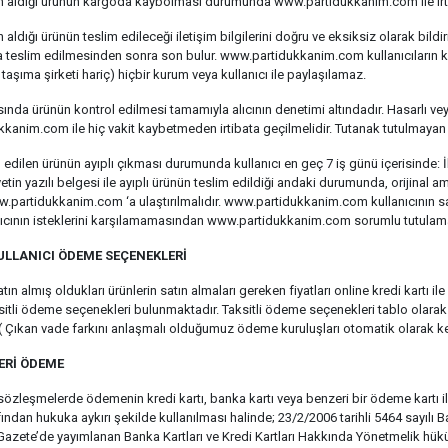
tın aldığı ürünün kargoda kaybolması durumunda www.partidukkanim.com ile irtib
ın aldığı ürünün teslim edileceği iletişim bilgilerini doğru ve eksiksiz olarak
a teslim edilmesinden sonra son bulur. www.partidukkanim.com kullanıcıların kişise
 taşıma şirketi hariç) hiçbir kurum veya kullanıcı ile paylaşılamaz.
sında ürünün kontrol edilmesi tamamıyla alıcının denetimi altındadır. Hasarlı vey
kanim.com ile hiç vakit kaybetmeden irtibata geçilmelidir. Tutanak tutulmay
m edilen ürünün ayıplı çıkması durumunda kullanıcı en geç 7 iş günü içerisinde: 
etin yazılı belgesi ile ayıplı ürünün teslim edildiği andaki durumunda, orijin
w.partidukkanim.com ‘a ulaştırılmalıdır. www.partidukkanim.com kullanıcının satın
alıcının isteklerini karşılamamasından www.partidukkanim.com sorumlu tutulam
ULLANICI ÖDEME SEÇENEKLERİ
atın almış oldukları ürünlerin satın almaları gereken fiyatları online kredi kartı 
itli ödeme seçenekleri bulunmaktadır. Taksitli ödeme seçenekleri tablo olarak 
. ( Çıkan vade farkını anlaşmalı olduğumuz ödeme kuruluşları otomatik olarak ke
ERİ ÖDEME
sözleşmelerde ödemenin kredi kartı, banka kartı veya benzeri bir ödeme kartı i
ından hukuka aykırı şekilde kullanılması halinde; 23/2/2006 tarihli 5464 sayılı B
Gazete’de yayımlanan Banka Kartları ve Kredi Kartları Hakkında Yönetmelik hükü