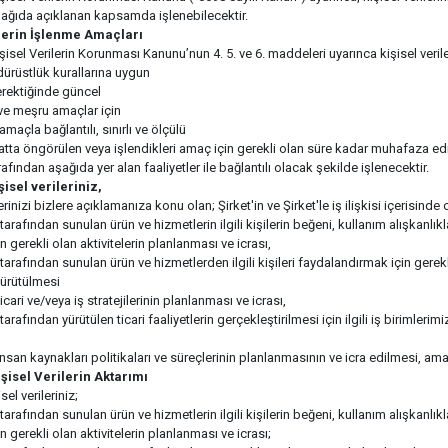
şağıda açıklanan kapsamda işlenebilecektir.
ilerin İşlenme Amaçları
işisel Verilerin Korunması Kanunu’nun 4. 5. ve 6. maddeleri uyarınca kişisel veril
dürüstlük kurallarına uygun
erektiğinde güncel
ık ve meşru amaçlar için
 amaçla bağlantılı, sınırlı ve ölçülü
uatta öngörülen veya işlendikleri amaç için gerekli olan süre kadar muhafaza ed
fından aşağıda yer alan faaliyetler ile bağlantılı olacak şekilde işlenecektir.
isel verileriniz,
lerinizi bizlere açıklamanıza konu olan; Şirket'in ve Şirket'le iş ilişkisi içerisinde 
arafından sunulan ürün ve hizmetlerin ilgili kişilerin beğeni, kullanım alışkanlıklar
in gerekli olan aktivitelerin planlanması ve icrası,
tarafından sunulan ürün ve hizmetlerden ilgili kişileri faydalandırmak için gerekli
yürütülmesi
icari ve/veya iş stratejilerinin planlanması ve icrası,
arafından yürütülen ticari faaliyetlerin gerçekleştirilmesi için ilgili iş birimleri
insan kaynakları politikaları ve süreçlerinin planlanmasının ve icra edilmesi, ama
işisel Verilerin Aktarımı
sel verileriniz;
arafından sunulan ürün ve hizmetlerin ilgili kişilerin beğeni, kullanım alışkanlıklar
in gerekli olan aktivitelerin planlanması ve icrası;