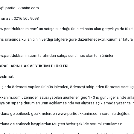
o@ partidukkanim.com
marası:
0216 565 9098
.partidukkanim.com’ un satışa sunduğu ürünleri satın alan gerçek ya da tüzel 
iş sırasında kullanıcının verdiği bilgilere göre düzenlenecektir. Kurumlar fatura 
.partidukkanim.com tarafından satışa sunulmuş olan tüm ürünler
ARAFLARIN HAK VE YÜKÜMLÜLÜKLERİ
Teslimat
ışında ödemesi yapılan ürünün işlemleri, ödemeyi takip eden ilk mesai saati için
kanim.com üzerinden satışı yapılan ürünler en geç 1 - 3 iş günü içerisinde an
eya ön sipariş durumları ürün açıklamasında yer alıyorsa açıklamada yazan talim
dana gelebilecek gecikmelerden www.partidukkanim.com sorumlu değildir.
ana gelebilecek kayıplardan Müşteri hiçbir şekilde sorumlu tutulamaz.