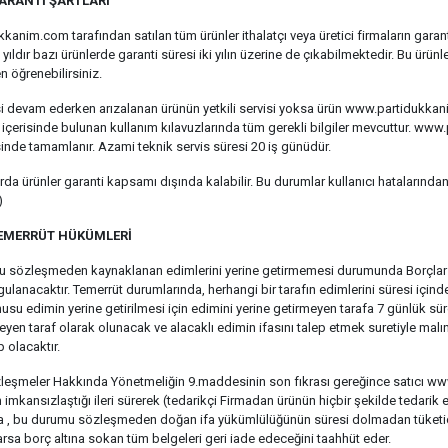
ARANTİ ŞARTLARI
anim.com tarafından satılan tüm ürünler ithalatçı veya üretici firmaların garantis
 yıldır bazı ürünlerde garanti süresi iki yılın üzerine de çıkabilmektedir. Bu ür
 öğrenebilirsiniz.
si devam ederken arızalanan ürünün yetkili servisi yoksa ürün www.partidukka
 içerisinde bulunan kullanım kılavuzlarında tüm gerekli bilgiler mevcuttur. www
sinde tamamlanır. Azami teknik servis süresi 20 iş günüdür.
da ürünler garanti kapsamı dışında kalabilir. Bu durumlar kullanıcı hatalarında
)
TEMERRÜT HÜKÜMLERİ
şbu sözleşmeden kaynaklanan edimlerini yerine getirmemesi durumunda Borçla
ulanacaktır. Temerrüt durumlarında, herhangi bir tarafın edimlerini süresi içi
usu edimin yerine getirilmesi için edimini yerine getirmeyen tarafa 7 günlük sü
eyen taraf olarak olunacak ve alacaklı edimin ifasını talep etmek suretiyle malı
 olacaktır.
leşmeler Hakkında Yönetmeliğin 9.maddesinin son fıkrası gereğince satıcı ww
n imkansızlaştığı ileri sürerek (tedarikçi Firmadan ürünün hiçbir şekilde teda
a , bu durumu sözleşmeden doğan ifa yükümlülüğünün süresi dolmadan tüketiciy
arsa borç altına sokan tüm belgeleri geri iade edeceğini taahhüt eder.