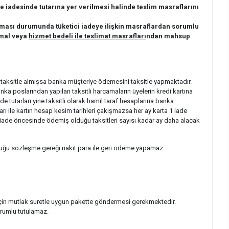
ile iadesinde tutarına yer verilmesi halinde teslim masraflarını
lması durumunda tüketici iadeye ilişkin masraflardan sorumlu
 mal veya
hizmet bedeli ile teslimat masrafları
ndan mahsup
kaç taksitle almışsa banka müşteriye ödemesini taksitle yapmaktadır.
 poslarından yapılan taksitli harcamaların üyelerin kredi kartına
tutarları yine taksitli olarak hamil taraf hesaplarına banka
ları ile kartın hesap kesim tarihleri çakışmazsa her ay karta 1 iade
, iade öncesinde ödemiş olduğu taksitleri sayısı kadar ay daha alacak
duğu sözleşme gereği nakit para ile geri ödeme yapamaz.
 için mutlak suretle uygun pakette göndermesi gerekmektedir.
rumlu tutulamaz.