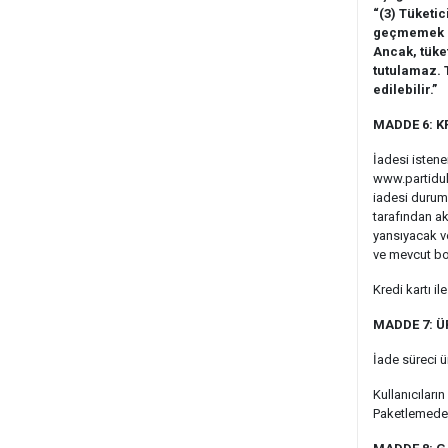
“(3) Tüketic
geçmemek ü
Ancak, tüke
tutulamaz. 
edilebilir.”
MADDE 6: K
İadesi istene
www.partiduk
iadesi durumu
tarafından ak
yansıyacak ve
ve mevcut bo
Kredi kartı 
MADDE 7: Ü
İade süreci ü
Kullanıcıları
Paketlemeden