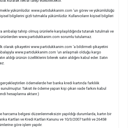
at kurarak tekrar talep edebilecektir.
 bildirmekle yükümlüdür. www.partidukkanim.com ‘un görev ve yükümlülüğü
l bilgilerini gizli tutmakla yükümlüdür. Kullanıcıların kişisel bilgileri
a ambalajı tahrip olmuş ürünlerle karşılaşıldığında tutanak tutulmalı ve
an ürünlerden www.partidukkanim.com sorumlu tutulamaz.
İlk olarak şikayetini www.partidukkanim.com ‘a bildirmeli şikayetini
al ambalajıyla www.partidukkanim.com ‘un anlaşmalı olduğu kargo
 aldığı ürünün özelliklerini bilerek satın aldığını kabul eder. Satın
az.
ile gerçekleştirilen ödemelerde her banka kredi kartında farklılık
sunulmuştur. Taksit ile ödeme yapan kişi çıkan vade farkını kabul
ndi hesaplarına aktarır.)
le harcama belgesi düzenlenmeksizin yapıldığı durumlarda, kartın bir
anka Kartları ve Kredi Kartları Kanunu ve 10/3/2007 tarihli ve 26458
mlerine göre işlem yapılır.