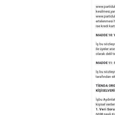
www.partiduk
kesilmesi,yan
www.partiduk
ertelenmesi ha
ise kredi kar
MADDE 10: 
İş bu sözleşm
ile üyeler ar
olarak delil 
MADDE 11: 
İş bu sözleşm
tarafından si
TİENDA OR
KİŞİSELVER
İşbu Aydınlat
kişisel veril
1. Veri Sor
6698 sayılı K