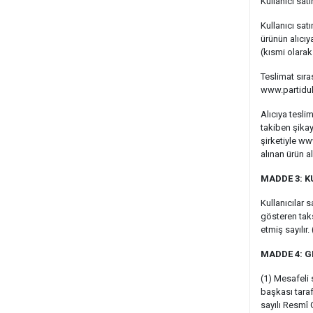
Kullanıcı sa
Kullanıcı sat
ürünün alıcıy
(kısmi olarak
Teslimat sıra
www.partiduk
Alıcıya tesli
takiben şikay
şirketiyle ww
alınan ürün 
MADDE 3: K
Kullanıcılar s
gösteren taks
etmiş sayılır
MADDE 4: G
(1) Mesafeli 
başkası taraf
sayılı Resmî 