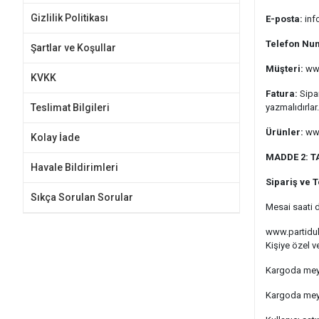
Gizlilik Politikası
E-posta:
inf
Telefon Nu
Şartlar ve Koşullar
Müşteri:
www
KVKK
Fatura:
Sipar
Teslimat Bilgileri
yazmalıdırlar.
Ürünler:
www
Kolay İade
MADDE 2: T
Havale Bildirimleri
Sipariş ve 
Sıkça Sorulan Sorular
Mesai saati d
www.partiduk
Kişiye özel v
Kargoda mey
Kargoda meyd