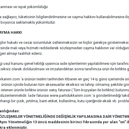
klanması ve ispat yükümlülüğü
ya sağlayıcı, tüketicinin bilgilendirilmesine ve cayma hakkını kullanabilmesine il
yıl boyunca saklamakla yükümlüdür.
CAYMA HAKKI
içbir hukuki ve cezai sorumluluk üstlenmeksizin ve hiçbir gerekçe göstermeksiz
risinde malı veya hizmeti reddederek sözleşmeden cayma hakkının var olduğunu 
 geri almayı taahhüt ederiz.
rgi usul kanunu genel tebliği uyarınca iade işlemlerinin yapılabilmesi için tara
siksiz olarak doldurulması ve imzalandıktan sonra tarafımıza ürün ile birlikte
anim.com ‘a ürünün teslim tarihinden itibaren en geç 14 iş günü içerisinde ürünü
rünün içinde bulunan tüm aksesuarlar eksiksiz ve tahrip olmamış şekilde gönderil
istenen ürünle birlikte ürünün satış faturası ( Tüm kopyaları ile birlikte) bulunm
 düzenlenmelidir. İade faturası www.partidukkanim.com ‘a gönderilmediği takdir
hangi bir çizik, yırtılma, bant-etiket, kullanılma, kutu içeriğinde eksik vb. prob
anlığından:
ÖZLEŞMELER YÖNETMELİĞİNDE DEĞİŞİKLİK YAPILMASINA DAİR YÖNETME
ynı Yönetmeliğin 13 üncü maddesinin birinci fıkrasında yer alan “on” 
kra eklenmiştir.