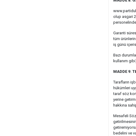
MADDE 8: G
www.partidukk
olup asgari 2
personelinden
Garanti süre
tüm ürünlerin
iş günü içeri
Bazı durumlar
kullanım gibi
MADDE 9: 
Tarafların i
hükümleri uyg
taraf söz kon
yerine getirm
hakkına sahip
Mesafeli Söz
getirilmesini
getiremiyors
bedelini ve v