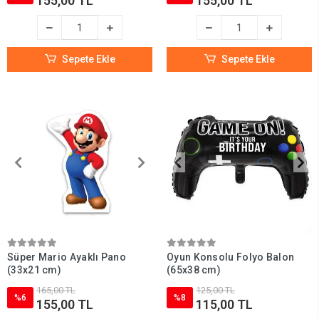
155,00 TL
155,00 TL
Sepete Ekle
Sepete Ekle
Süper Mario Ayaklı Pano
Oyun Konsolu Folyo Balon
(33x21 cm)
(65x38 cm)
165,00 TL
125,00 TL
%6
%8
155,00 TL
115,00 TL