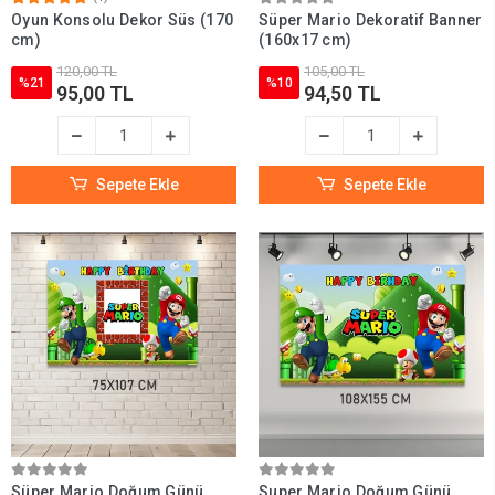
Oyun Konsolu Dekor Süs (170
Süper Mario Dekoratif Banner
cm)
(160x17 cm)
120,00 TL
105,00 TL
%21
%10
95,00 TL
94,50 TL
Sepete Ekle
Sepete Ekle
Süper Mario Doğum Günü
Super Mario Doğum Günü