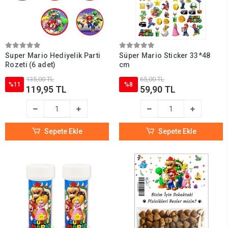
Super Mario Hediyelik Parti
Süper Mario Sticker 33*48
Rozeti (6 adet)
cm
135,00 TL
65,00 TL
%11
%8
119,95 TL
59,90 TL
Sepete Ekle
Sepete Ekle