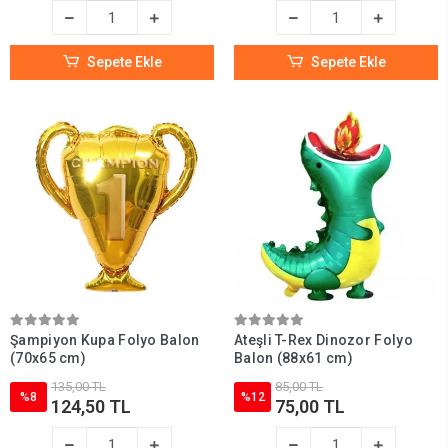
Sepete Ekle
Sepete Ekle
Şampiyon Kupa Folyo Balon
Ateşli T-Rex Dinozor Folyo
(70x65 cm)
Balon (88x61 cm)
135,00 TL
85,00 TL
%8
%12
124,50 TL
75,00 TL