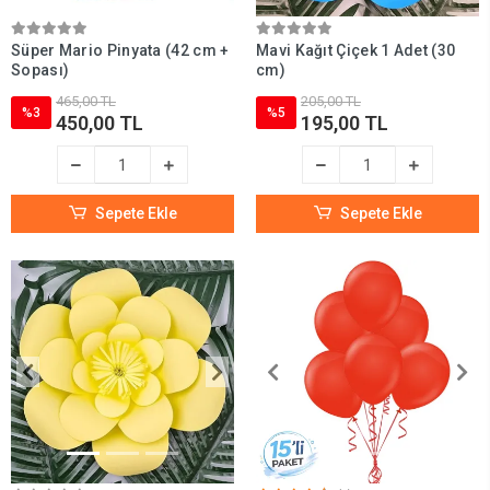
Süper Mario Pinyata (42 cm +
Mavi Kağıt Çiçek 1 Adet (30
Sopası)
cm)
465,00 TL
205,00 TL
%3
%5
450,00 TL
195,00 TL
Sepete Ekle
Sepete Ekle