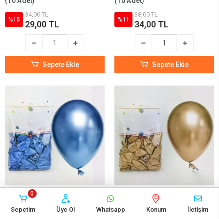
(10 Adet)
(10 Adet)
34,00 TL
38,00 TL
%15
%11
29,00 TL
34,00 TL
Sepete Ekle
Sepete Ekle
0
Mavi Krom Balon (50 Adet -
Gold Krom Balon (50 Adet -
30 cm)
30 cm)
Sepetim
Üye Ol
Whatsapp
Konum
İletişim