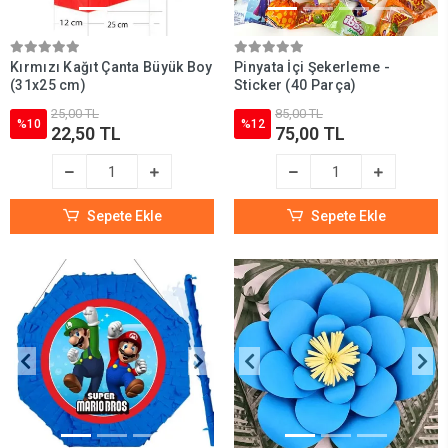
Kırmızı Kağıt Çanta Büyük Boy
Pinyata İçi Şekerleme -
(31x25 cm)
Sticker (40 Parça)
25,00 TL
85,00 TL
%10
%12
22,50 TL
75,00 TL
Sepete Ekle
Sepete Ekle