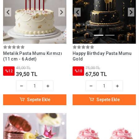
Metalik Pasta Mumu Kırmızı
Happy Birthday Pasta Mumu
(11 cm - 6 Adet)
Gold
45,00 TL
75,00 TL
%12
%10
39,50 TL
67,50 TL
Sepete Ekle
Sepete Ekle