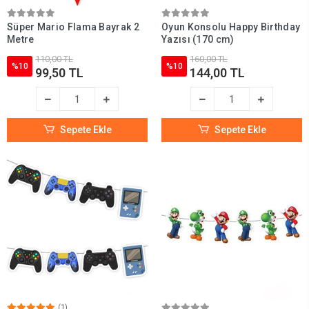
Süper Mario Flama Bayrak 2
Oyun Konsolu Happy Birthday
Metre
Yazısı (170 cm)
110,00 TL
160,00 TL
%10
%10
99,50 TL
144,00 TL
Sepete Ekle
Sepete Ekle
(1)