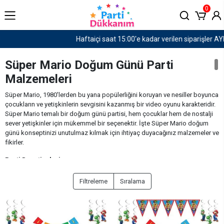
0
Haftaiçi saat 15:00'e kadar verilen siparişler AYNI GÜN KARGO!
Süper Mario Doğum Günü Parti
Malzemeleri
Süper Mario, 1980'lerden bu yana popülerliğini koruyan ve nesiller boyunca
çocukların ve yetişkinlerin sevgisini kazanmış bir video oyunu karakteridir.
Süper Mario temalı bir doğum günü partisi, hem çocuklar hem de nostalji
sever yetişkinler için mükemmel bir seçenektir. İşte Süper Mario doğum
günü konseptinizi unutulmaz kılmak için ihtiyaç duyacağınız malzemeler ve
fikirler.
Parti Davetiyeleri
Parti davetiyeleri, misafirlerinizi temaya uygun şekilde bilgilendirmenin
Filtreleme
Sıralama
harika bir yoludur. Süper Mario temalı davetiyeler hazırlayarak partiye
gelecek kişileri heyecanlandırabilirsiniz. Davetiyelerde Mario, Luigi,
Prenses Peach ve diğer karakterlerin resimlerini kullanabilir, davetiye
metnini oyun tarzında yazabilirsiniz.