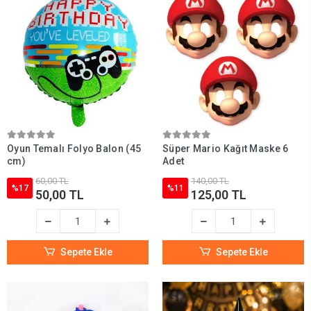
Oyun Temalı Folyo Balon (45
Süper Mario Kağıt Maske 6
cm)
Adet
60,00 TL
140,00 TL
%17
%11
50,00 TL
125,00 TL
Sepete Ekle
Sepete Ekle