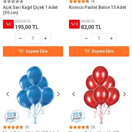
(4)
Açık Sarı Kağıt Çiçek 1 Adet
Kırmızı Pastel Balon 15 Adet
(30 cm)
205,00 TL
94,00 TL
%5
%13
195,00 TL
82,00 TL
Sepete Ekle
Sepete Ekle
(5)
(3)