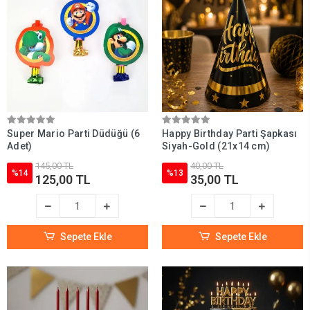
Super Mario Parti Düdüğü (6
Happy Birthday Parti Şapkası
Adet)
Siyah-Gold (21x14 cm)
145,00 TL
40,00 TL
%14
%13
125,00 TL
35,00 TL
Sepete Ekle
Sepete Ekle