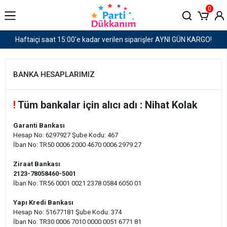
0
Haftaiçi saat 15:00'e kadar verilen siparişler AYNI GÜN KARGO!
BANKA HESAPLARIMIZ
!
Tüm bankalar için alıcı adı : Nihat Kolak
Garanti Bankası
Hesap No: 6297927
Şube Kodu: 467
İban No: TR50 0006 2000 4670 0006 2979 27
Ziraat Bankası
2123-78058460-5001
İban No:
TR56 0001 0021 2378 0584 6050 01
Yapı Kredi Bankası
Hesap No: 51677181 Şube Kodu: 374
İban No: TR30 0006 7010 0000 0051 6771 81