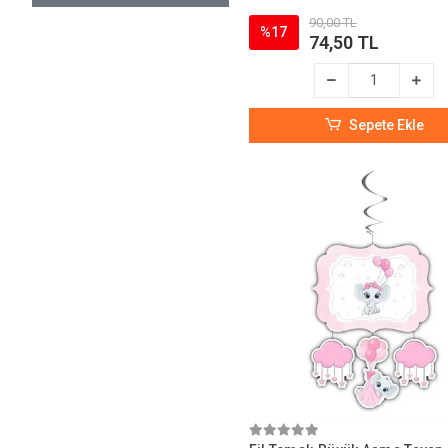
90,00 TL
%17
74,50 TL
Sepete Ekle