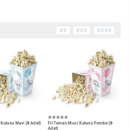
l renkli tabak-bardak setleri yerleştirerek sade bir masa dekorasyonu
maya uygun pastel renkte balonlar ile fon alanını zenginleştirin. Bu alan
uçan balonlar harika bir atmosfer yaratır. Tavanı süslemek için de uçan
ur. Fil temalı çerçeveler, karton figürler ve isimli pankartlarla bu alanı
 veya magnetler gibi hediyelikler hazırlayabilirsiniz. Ürünleri fil desenli
tamamlayabilirsiniz. Pasta standınızı ve masa etrafındaki alanı da
köşe, partiden sonra güzel bir hatıra haline gelecektir.
r Kutusu Mavi (8 Adet)
Fil Temalı Mısır Kutusu Pembe (8
Adet)