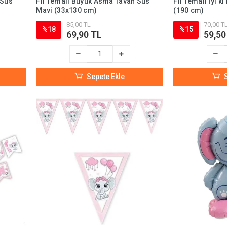
 Süs
Fil Temalı Büyük Asma Tavan Süs
Fil Temalı İyi k
Mavi (33x130 cm)
(190 cm)
85,00 TL
70,00 T
%18
%15
69,90 TL
59,50
Sepete Ekle