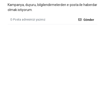
Kampanya, duyuru, bilgilendirmelerden e-posta ile haberdar
olmak istiyorum.
Gönder
Tüm bilgileriniz 256bit SSL Sertifikası ile korunmaktadır.
© 2011 - 2026
Tü