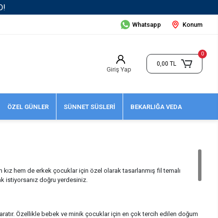
Whatsapp
Konum
0
0,00 TL
Giriş Yap
ÖZEL GÜNLER
SÜNNET SÜSLERİ
BEKARLIĞA VEDA
m kız hem de erkek çocuklar için özel olarak tasarlanmış fil temalı
k istiyorsanız doğru yerdesiniz.
 yaratır. Özellikle bebek ve minik çocuklar için en çok tercih edilen doğum