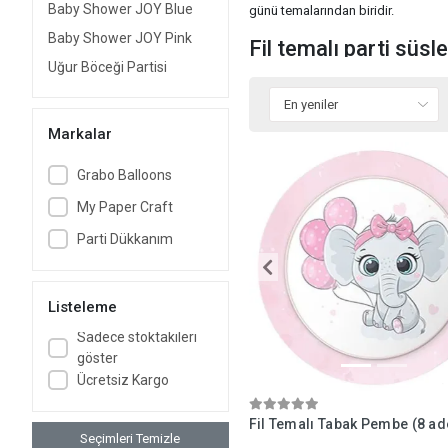
Baby Shower JOY Blue
günü temalarından biridir.
Baby Shower JOY Pink
Fil temalı parti süsl
Uğur Böceği Partisi
Soft renkli masa süsleri:
Açık ma
oluşturabilirsiniz. Fil figürlü taba
Markalar
Duvar süslemeleri ve fon:
"Happy
hem kutlama anı hem de fotoğraf çek
Grabo Balloons
Balon süslemeleri:
Parti alanınız
My Paper Craft
balonlardan destek alabilirsiniz.
Parti Dükkanım
Anı köşesi oluşturun:
Bebek ve çoc
kişiselleştirebilirsiniz.
Hediyelikler ve detaylar:
Misafirl
Listeleme
küçük kutular ya da kraft çantalar
Sadece stoktakileri
Doğum günü pastası ve masa de
göster
balonlarla zenginleştirerek görsel 
Ücretsiz Kargo
Unutulmaz bir anı için:
Misafirler
Fil Temalı Tabak Pembe (8 ad
Seçimleri Temizle