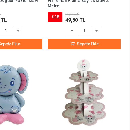
i Doğdun Yazısı Mavi
Fil Temalı Flama Bayrak Mavi 2
Metre
L
60,00 TL
%18
 TL
49,50 TL
Sepete Ekle
Sepete Ekle