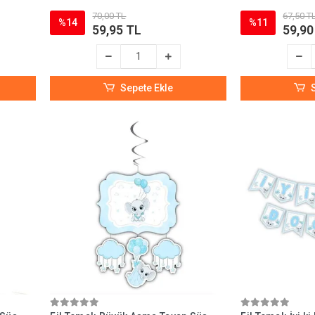
70,00 TL
67,50 T
%14
%11
59,95 TL
59,90
Sepete Ekle