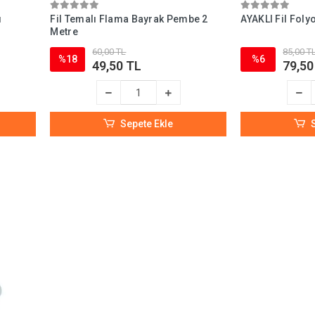
ı
Fil Temalı Flama Bayrak Pembe 2
AYAKLI Fil Fol
Metre
60,00 TL
85,00 T
%18
%6
49,50 TL
79,50
Sepete Ekle