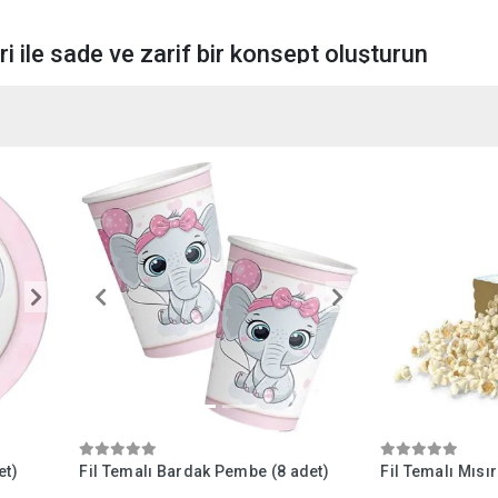
eri ile sade ve zarif bir konsept oluşturun
vi, mint yeşili, pudra pembe ya da bej tonlarındaki masa örtüleri üzerine paste
k, bardak, peçeteler ile masa konseptinizi tamamlayın.
 Birthday" yazılı fon perdeleri, fil desenli bannerlar, minik ponpon süsler ve te
imleri için ideal bir arka plan olacaktır.
ı süslemek için pastel tonlarda lateks balonlar, folyo fil balonları ve helyumla 
uk partilerinde unutulmaz anlar için fotoğraf köşesi oluşturmak çok etkileyici ol
erinize teşekkür etmek için mini kavanozlarda şekerlemeler, fil temalı sticker’lar
da sunmak hoş bir detay olur.
tayı:
Fil figürlü bir pasta ya da cupcake süsleriyle temayı lezzetli bir şekilde 
bütünlük sağlayın.
in yazı yazabileceği "iyi dilekler köşesi" oluşturun. Fil temalı not kartlarıyla bu 
et)
Fil Temalı Bardak Pembe (8 adet)
Fil Temalı Mısı