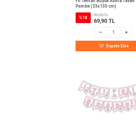
Fil Temalı Büyük Asma Tavan
Pembe (33x130 cm)
85,00 TL
%18
69,90 TL
Sepete Ekle