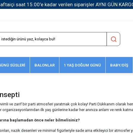
1500 TL ve Üzeri Kargo Ücretsiz!
ÜNÜ SÜSLERİ
BALONLAR
1 YAŞ DOĞUM GÜNÜ
BABY/DİŞ
onsepti
evimli ve zarif bir parti atmosferi yaratmak çok kolay! Parti Dükkanım olarak he
r organizasyonlarından ilk yaş günlerine kadar her anınıza anlam ve renk katma
larına başlamadan önce neler bilmelisiniz?
tonları, nazik desenleri ve minimal figürleriyle sade ama etkileyici bir atmosfer