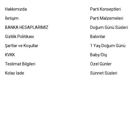
Hakkımızda
Parti Konseptleri
İletişim
Parti Malzemeleri
BANKA HESAPLARIMIZ
Doğum Günü Süsleri
Gizlilik Politikası
Balonlar
Şartlar ve Koşullar
1 Yaş Doğum Günü
KVKK
Baby/Diş
Teslimat Bilgileri
Özel Günler
Kolay İade
Sünnet Süsleri
Havale Bildirimleri
Sıkça Sorulan Sorular
m Hakları Saklıdır