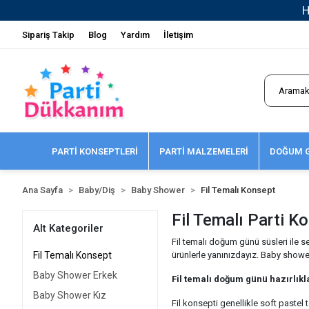
Sipariş Takip
Blog
Yardım
İletişim
PARTİ KONSEPTLERİ
PARTİ MALZEMELERİ
DOĞUM G
Ana Sayfa
Baby/Diş
Baby Shower
Fil Temalı Konsept
Fil Temalı Parti K
Alt Kategoriler
Fil temalı doğum günü süsleri ile s
Fil Temalı Konsept
ürünlerle yanınızdayız. Baby showe
Baby Shower Erkek
Fil temalı doğum günü hazırlık
Baby Shower Kız
Fil konsepti genellikle soft pastel 