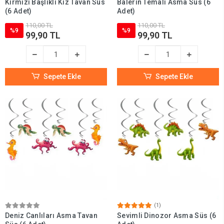
Kırmızı Başlıklı Kız Tavan Süs
Balerin Temalı Asma Süs (6
(6 Adet)
Adet)
110,00 TL
110,00 TL
%9
%9
99,90 TL
99,90 TL
Sepete Ekle
Sepete Ekle
(1)
Deniz Canlıları Asma Tavan
Sevimli Dinozor Asma Süs (6