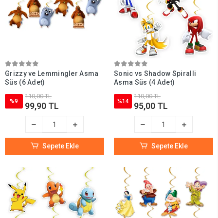
Grizzy ve Lemmingler Asma
Sonic vs Shadow Spiralli
Süs (6 Adet)
Asma Süs (4 Adet)
110,00 TL
110,00 TL
%9
%14
99,90 TL
95,00 TL
Sepete Ekle
Sepete Ekle