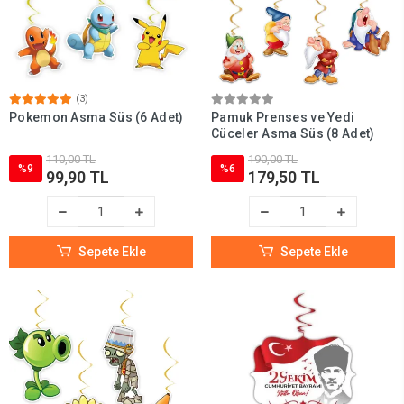
(3)
Pokemon Asma Süs (6 Adet)
Pamuk Prenses ve Yedi
Cüceler Asma Süs (8 Adet)
110,00 TL
190,00 TL
%9
%6
99,90 TL
179,50 TL
Sepete Ekle
Sepete Ekle