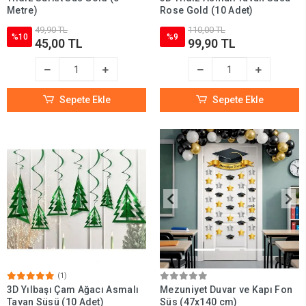
Metre)
Rose Gold (10 Adet)
49,90 TL
110,00 TL
%10
%9
45,00 TL
99,90 TL
Sepete Ekle
Sepete Ekle
(1)
3D Yılbaşı Çam Ağacı Asmalı
Mezuniyet Duvar ve Kapı Fon
Tavan Süsü (10 Adet)
Süs (47x140 cm)