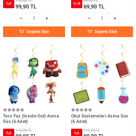
110,00 TL
85,00 TL
%9
%18
99,90 TL
69,90 TL
Sepete Ekle
Sepete Ekle
Ters Yüz (İnside Out) Asma
Okul Süslemeleri Asma Süs
Süs (6 Adet)
(6 Adet)
110,00 TL
110,00 TL
%9
%9