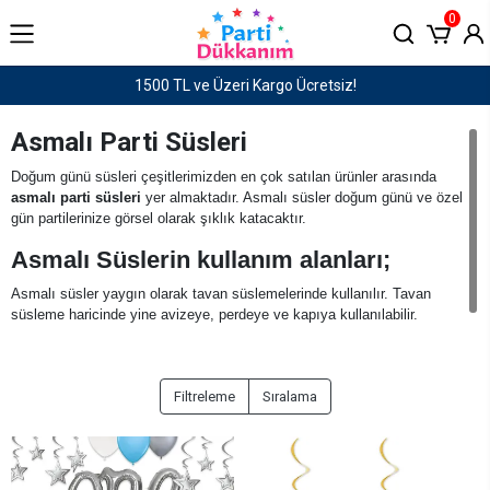
0
Haftaiçi saat 15:00'e kadar verilen siparişler AYNI GÜN KARGO!
Asmalı Parti Süsleri
Doğum günü süsleri çeşitlerimizden en çok satılan ürünler arasında
asmalı parti süsleri
yer almaktadır. Asmalı süsler doğum günü ve özel
gün partilerinize görsel olarak şıklık katacaktır.
Asmalı Süslerin kullanım alanları;
Asmalı süsler yaygın olarak tavan süslemelerinde kullanılır. Tavan
süsleme haricinde yine avizeye, perdeye ve kapıya kullanılabilir.
Asmalı doğum günü süsleri alarak mükemmel süslemeler yapabilirsiniz.
Filtreleme
Sıralama