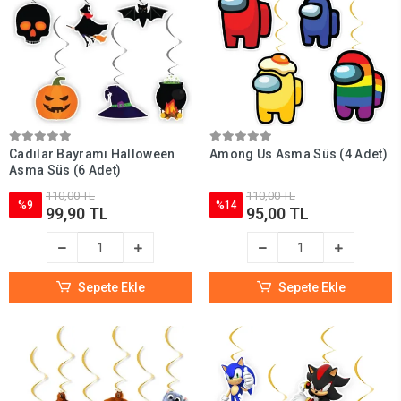
Cadılar Bayramı Halloween
Among Us Asma Süs (4 Adet)
Asma Süs (6 Adet)
110,00 TL
110,00 TL
%9
%14
99,90 TL
95,00 TL
Sepete Ekle
Sepete Ekle