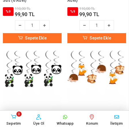
Süs (6 Adet)
Adet)
110,00 TL
110,00 TL
%9
%9
99,90 TL
99,90 TL
Sepete Ekle
Sepete Ekle
0
Panda Temalı Asma Süs (6
Woodland Temalı Tavan Süs
Adet)
(6 Adet)
Sepetim
Üye Ol
Whatsapp
Konum
İletişim