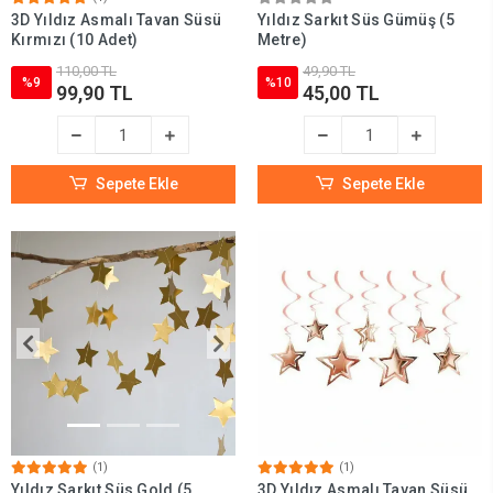
3D Yıldız Asmalı Tavan Süsü
Yıldız Sarkıt Süs Gümüş (5
Kırmızı (10 Adet)
Metre)
110,00 TL
49,90 TL
%9
%10
99,90 TL
45,00 TL
Sepete Ekle
Sepete Ekle
(1)
(1)
Yıldız Sarkıt Süs Gold (5
3D Yıldız Asmalı Tavan Süsü