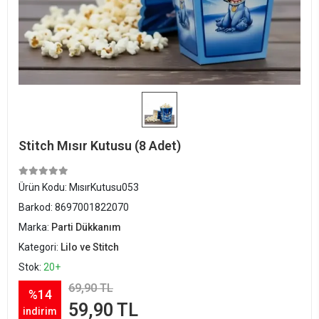
Stitch Mısır Kutusu (8 Adet)
Ürün Kodu:
MısırKutusu053
Barkod:
8697001822070
Marka:
Parti Dükkanım
Kategori:
Lilo ve Stitch
Stok:
20+
69,90 TL
%14
59,90 TL
indirim