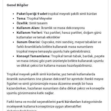
Genel Bilgiler
Paket İçeriği:
9 adet
tropikal meyveli şekilli simli kürdan
Tema:
Tropikal Meyveler
Özellik:
Simli tasarım
Kullanım Alanı:
İkramlık ve masa dekorasyonu
Kullanım Yerleri:
Yaz partileri, havuz partileri, doğum günü
kutlamaları ve temalı etkinlikler
Sunum Önerisi:
Cupcake, mini sandviç, meyve tabakları ve
farklı ikramlıklarla birlikte kullanarak masa sunumlarını
tropikal meyve temasıyla uyumlu hale getirebilirsiniz.
Konsept Tamamlama:
Tropikal temalı tabak, bardak, peçete
ve masa örtüsü gibi parti ürünleriyle birlikte kullanarak uyumlu
ve dikkat çekici bir kutlama masası hazırlayabilirsiniz.
Tropikal meyveli şekilli simli kürdanlar, yaz temalı kutlamalarda
ikramlık sunumlarını öne çıkaran dekoratif bir ayrıntıdır. Renkli meyve
figürleri ve simli görünümüyle masa düzenine enerjik bir hava
kazandırırken, hazırlanan sunumların daha dikkat çekici ve konseptle
uyumlu görünmesine katkı sağlar.
Farklı tema ve model seçeneklerini
parti kürdanları
kategorisinde
inceleyerek kutlama konseptinize uygun alternatifleri