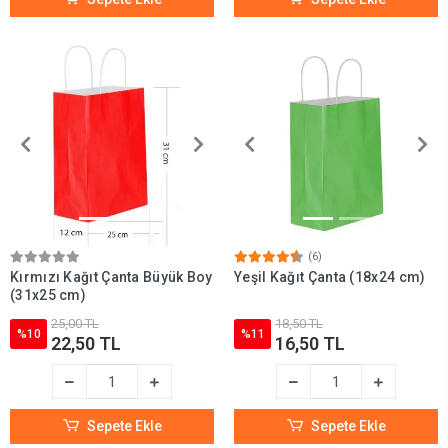
(6)
Kırmızı Kağıt Çanta Büyük Boy
Yeşil Kağıt Çanta (18x24 cm)
(31x25 cm)
25,00 TL
18,50 TL
%10
%11
22,50 TL
16,50 TL
Sepete Ekle
Sepete Ekle