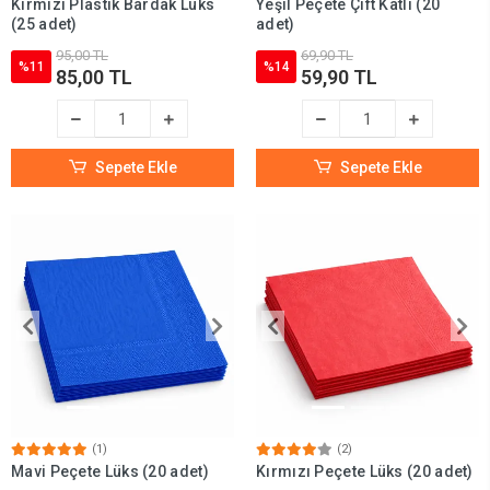
Kırmızı Plastik Bardak Lüks
Yeşil Peçete Çift Katlı (20
(25 adet)
adet)
95,00 TL
69,90 TL
%11
%14
85,00 TL
59,90 TL
Sepete Ekle
Sepete Ekle
(1)
(2)
Mavi Peçete Lüks (20 adet)
Kırmızı Peçete Lüks (20 adet)