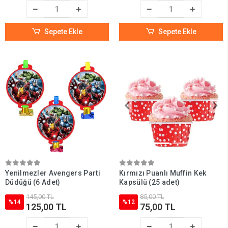
Sepete Ekle
Sepete Ekle
Yenilmezler Avengers Parti
Kırmızı Puanlı Muffin Kek
Düdüğü (6 Adet)
Kapsülü (25 adet)
145,00 TL
85,00 TL
%14
%12
125,00 TL
75,00 TL