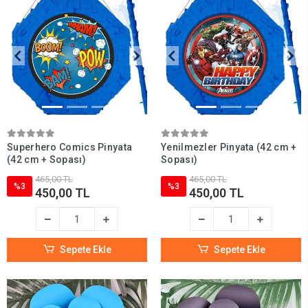
Superhero Comics Pinyata
Yenilmezler Pinyata (42 cm +
(42 cm + Sopası)
Sopası)
465,00 TL
465,00 TL
%3
%3
450,00 TL
450,00 TL
Sepete Ekle
Sepete Ekle