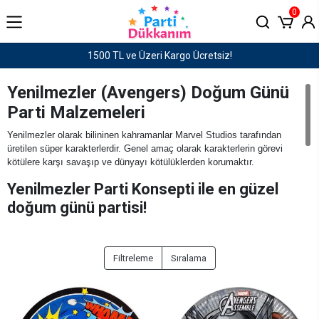
0
Haftaiçi saat 15:00'e kadar verilen siparişler AYNI GÜN KARGO!
Yenilmezler (Avengers) Doğum Günü
Parti Malzemeleri
Yenilmezler olarak bilininen kahramanlar Marvel Studios tarafından
üretilen süper karakterlerdir. Genel amaç olarak karakterlerin görevi
kötülere karşı savaşıp ve dünyayı kötülüklerden korumaktır.
Yenilmezler Parti Konsepti ile en güzel
doğum günü partisi!
Yenilmezler 2018 filminin en karizmatik kahramanları Demir Adam, Hulk,
Thor, Kaptan Amerika, Spiderman öne çıkan karakterler arasındadır. Tüm
dünyada beğenilerek izlenen filmin kahramanları Parti Dükkanımda
Filtreleme
Sıralama
toplandı. Çocukların ilgisini çeken karakterlerden oluşan bir doğum günü
partisi hazırlarken aradığınız her şeyi sitemizden bulabilirsiniz.
Satışını
yaptığımız ürünler lisanslı ürünler olup gıda ile temasa uygundur.