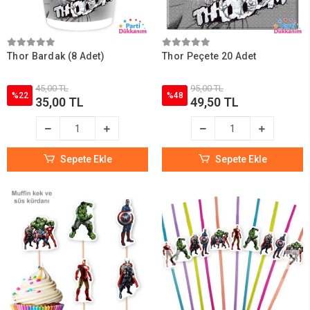
Thor Bardak (8 Adet)
Thor Peçete 20 Adet
45,00 TL
95,00 TL
%22
%48
35,00 TL
49,50 TL
Sepete Ekle
Sepete Ekle