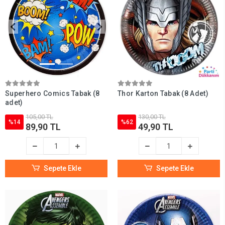
Yenilemezler doğum günü partisi hazırlıkları yaparken birçok kahraman
olduğu için işiniz biraz daha kolaylaşıyor. Mesela yenilmezler olarak mısır
kutusu şu an üretüm aşamasında ondan dolayı bunu tek karakter
Spiderman olarak alabilirsiniz. Kaptan Amerika ürünlerinin bulunduğu
kategoriden farklı ürünler ile doğum günü partinizi zenginleştirebilirsiniz.
Superhero Comics Tabak (8
Thor Karton Tabak (8 Adet)
adet)
105,00 TL
130,00 TL
%14
%62
89,90 TL
49,90 TL
Sepete Ekle
Sepete Ekle