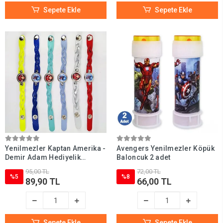
Sepete Ekle
Sepete Ekle
Yenilmezler Kaptan Amerika -
Avengers Yenilmezler Köpük
Demir Adam Hediyelik
Baloncuk 2 adet
Bileklik (6 Adet)
95,00 TL
72,00 TL
%5
%8
89,90 TL
66,00 TL
Sepete Ekle
Sepete Ekle