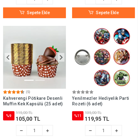
Sepete Ekle
Sepete Ekle
(5)
Kahverengi Pötikare Desenli
Yenilmezler Hediyelik Parti
Muffin Kek Kapsülü (25 adet)
Rozeti (6 adet)
115,00 TL
135,00 TL
%9
%11
105,00 TL
119,95 TL