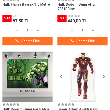
Hulk Flama Bayrak 1.5 Metre
Hulk Doğum Günü Afişi
70*100 cm
75,00 TL
480,00 TL
%10
%8
67,50 TL
440,00 TL
Sepete Ekle
Sepete Ekle
Hulk Doğum Günü Parti Afişi
Demir Adam Ayaklı Pano