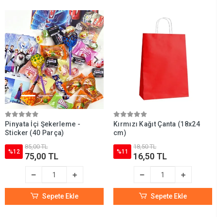
Pinyata İçi Şekerleme -
Kırmızı Kağıt Çanta (18x24
Sticker (40 Parça)
cm)
85,00 TL
18,50 TL
%12
%11
75,00 TL
16,50 TL
Sepete Ekle
Sepete Ekle