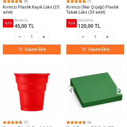
(8)
(1)
Kırmızı Plastik Kaşık Lüks (25
Kırmızı (Nar Çiçeği) Plastik
adet)
Tabak Lüks (25 adet)
50,00 TL
139,00 TL
%10
%14
45,00 TL
120,00 TL
Sepete Ekle
Sepete Ekle
(7)
(6)