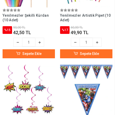
Yenilmezler Şekilli Kürdan
Yenilmezler Artistik Pipet (10
(10 Adet)
Adet)
50,00 TL
60,00 TL
%15
%17
42,50 TL
49,90 TL
Sepete Ekle
Sepete Ekle