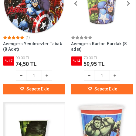
(1)
Avengers Yenilmezler Tabak
Avengers Karton Bardak (8
(8 Adet)
adet)
90,00 TL
70,00 TL
%17
%14
74,50 TL
59,95 TL
Sepete Ekle
Sepete Ekle