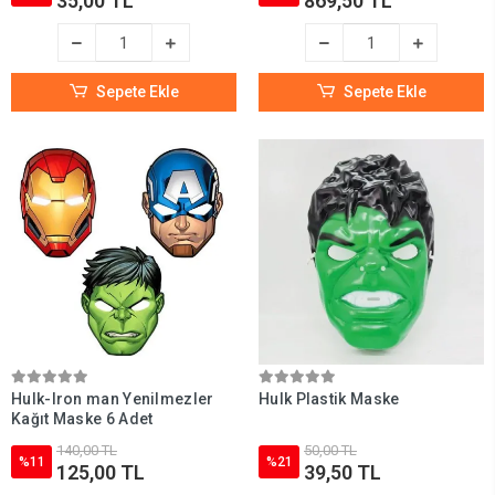
35,00 TL
869,50 TL
Sepete Ekle
Sepete Ekle
Hulk-Iron man Yenilmezler
Hulk Plastik Maske
Kağıt Maske 6 Adet
140,00 TL
50,00 TL
%11
%21
125,00 TL
39,50 TL