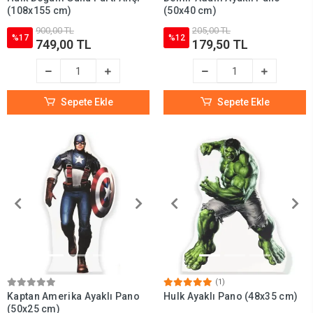
(108x155 cm)
(50x40 cm)
900,00 TL
205,00 TL
%17
%12
749,00 TL
179,50 TL
Sepete Ekle
Sepete Ekle
(1)
Kaptan Amerika Ayaklı Pano
Hulk Ayaklı Pano (48x35 cm)
(50x25 cm)