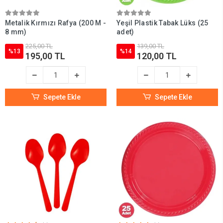
Metalik Kırmızı Rafya (200 M -
Yeşil Plastik Tabak Lüks (25
8 mm)
adet)
225,00 TL
139,00 TL
%13
%14
195,00 TL
120,00 TL
Sepete Ekle
Sepete Ekle