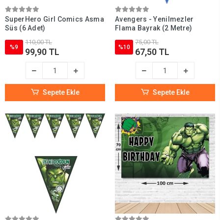
SuperHero Girl Comics Asma
Avengers - Yenilmezler
Süs (6 Adet)
Flama Bayrak (2 Metre)
110,00 TL
75,00 TL
%9
%10
99,90 TL
67,50 TL
Sepete Ekle
Sepete Ekle