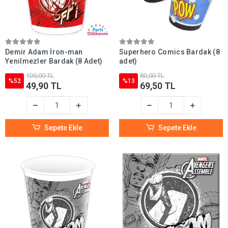
Demir Adam İron-man
Superhero Comics Bardak (8
Yenilmezler Bardak (8 Adet)
adet)
105,00 TL
80,00 TL
%52
%13
49,90 TL
69,50 TL
Sepete Ekle
Sepete Ekle