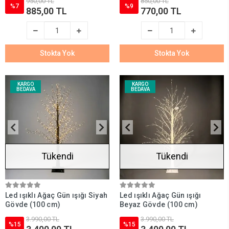
950,00 TL
850,00 TL
%7
%9
885,00 TL
770,00 TL
Stokta Yok
Stokta Yok
KARGO
KARGO
BEDAVA
BEDAVA
Tükendi
Tükendi
Led ışıklı Ağaç Gün ışığı Siyah
Led ışıklı Ağaç Gün ışığı
Gövde (100 cm)
Beyaz Gövde (100 cm)
3.990,00 TL
3.990,00 TL
%15
%15