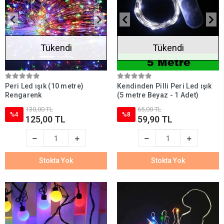
Tükendi
Tükendi
Peri Led ışık (10 metre)
Kendinden Pilli Peri Led ışık
Rengarenk
(5 metre Beyaz - 1 Adet)
130,00 TL
65,00 TL
%4
%8
125,00 TL
59,90 TL
Stokta Yok
Stokta Yok