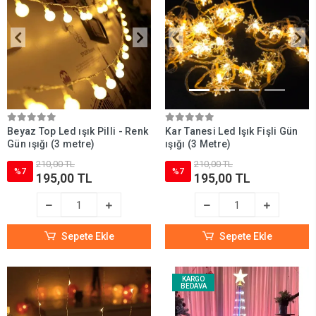
ağacı süsleyebilirsiniz. Elinizde led veya ampul ışığınız varsa farklı bir ışık
rengi ile yenilemeyi düşünebilirsiniz.
Pilli yılbaşı ışıkları
ile pratik bir şekilde çam ağacı ve dilediğiniz her yeri
aydınlatabilirsiniz.
Yılbaşı ağacı ışıkları ne kadar uzunlukta veya fiyatları hakkında bilgileri
aşağıdaki ürünlerin içeriğine bakarak öğrenebilirsiniz.
Beyaz Top Led ışık Pilli - Renk
Kar Tanesi Led Işık Fişli Gün
Gün ışığı (3 metre)
ışığı (3 Metre)
210,00 TL
210,00 TL
%7
%7
195,00 TL
195,00 TL
Sepete Ekle
Sepete Ekle
KARGO
BEDAVA