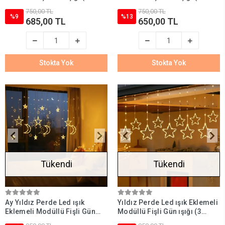
Metre)
metre)
750,00 TL
750,00 TL
%9
%13
685,00 TL
650,00 TL
Stokta Yok
Stokta Yok
Tükendi
Tükendi
Ay Yıldız Perde Led ışık
Yıldız Perde Led ışık Eklemeli
Eklemeli Modüllü Fişli Gün
Modüllü Fişli Gün ışığı (3
ışığı (3 metre)
Metre)