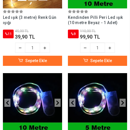
Led ışık (3 metre) Renk Gün
Kendinden Pilli Peri Led ışık
ışığı
(10 metre Beyaz - 1 Adet)
45,00 TL
110,00 TL
%11
%9
39,90 TL
99,90 TL
Sepete Ekle
Sepete Ekle