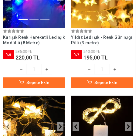
Karışık Renk Hareketli Led ışık
Yıldız Led ışık - Renk Gün ışığı
Modüllü (8 Metre)
Pilli (3 metre)
235,00 TL
210,00 TL
%6
%7
220,00 TL
195,00 TL
Sepete Ekle
Sepete Ekle