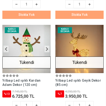
Stokta Yok
Stokta Yok
KARGO
KARGO
BEDAVA
BEDAVA
Tükendi
Tükendi
Yılbaşı Led ışıklı Kardan
Yılbaşı Led ışıklı Geyik Dekor
Adam Dekor (120 cm)
(85 cm)
7.745,00 TL
4.250,00 TL
%13
%7
6.725,00 TL
3.950,00 TL