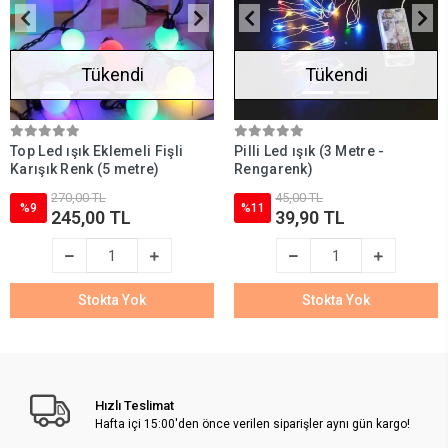
Tükendi
Tükendi
Top Led ışık Eklemeli Fişli
Pilli Led ışık (3 Metre -
Karışık Renk (5 metre)
Rengarenk)
270,00 TL
45,00 TL
%9
%11
245,00 TL
39,90 TL
Stokta Yok
Stokta Yok
Hızlı Teslimat
Hafta içi 15:00'den önce verilen siparişler aynı gün kargo!