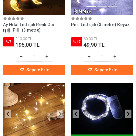
Ay Hilal Led ışık Renk Gün
Peri Led ışık (3 metre) Beyaz
ışığı Pilli (3 metre)
210,00 TL
60,00 TL
%7
%17
195,00 TL
49,90 TL
Sepete Ekle
Sepete Ekle