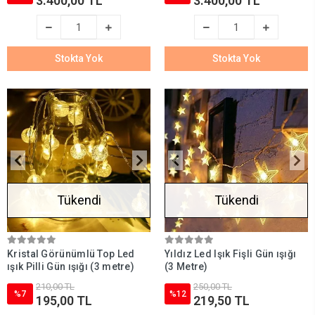
3.400,00 TL
3.400,00 TL
Stokta Yok
Stokta Yok
Tükendi
Tükendi
Kristal Görünümlü Top Led
Yıldız Led Işık Fişli Gün ışığı
ışık Pilli Gün ışığı (3 metre)
(3 Metre)
210,00 TL
250,00 TL
%7
%12
195,00 TL
219,50 TL