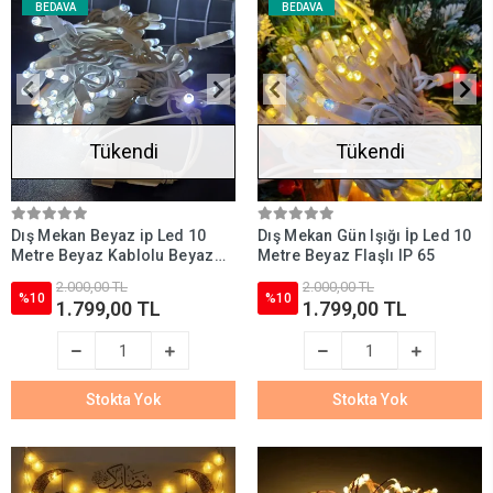
BEDAVA
BEDAVA
Tükendi
Tükendi
Dış Mekan Beyaz ip Led 10
Dış Mekan Gün Işığı İp Led 10
Metre Beyaz Kablolu Beyaz
Metre Beyaz Flaşlı IP 65
Flaşlı ip 65
2.000,00 TL
2.000,00 TL
%10
%10
1.799,00 TL
1.799,00 TL
Stokta Yok
Stokta Yok