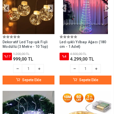
Dekoratif Led Top ışık Fişli
Led ışıklı Yılbaşı Ağacı (180
Modüllü (3 Metre - 10 Top)
cm - 1 Adet)
1.200,00 TL
4.500,00 TL
%17
%4
999,00 TL
4.299,00 TL
Sepete Ekle
Sepete Ekle