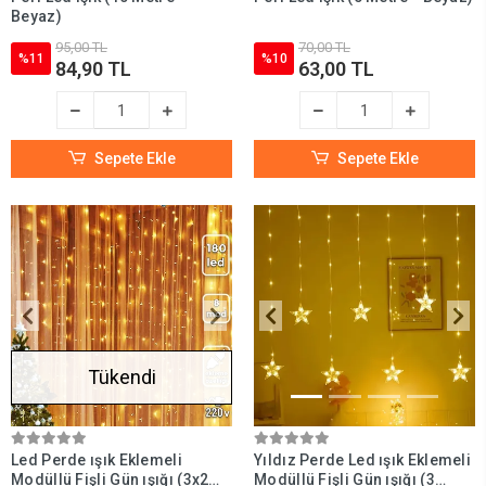
Beyaz)
95,00 TL
70,00 TL
%11
%10
84,90 TL
63,00 TL
Sepete Ekle
Sepete Ekle
Tükendi
Led Perde ışık Eklemeli
Yıldız Perde Led ışık Eklemeli
Modüllü Fişli Gün ışığı (3x2
Modüllü Fişli Gün ışığı (3