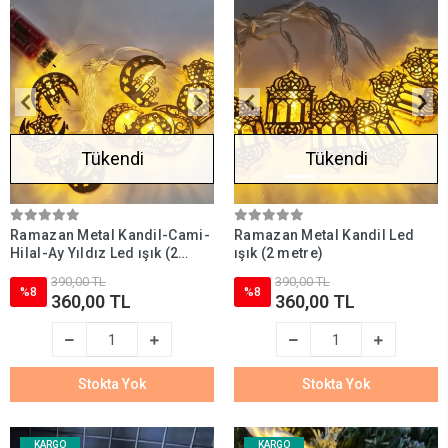
Tükendi
Tükendi
Ramazan Metal Kandil-Cami-
Ramazan Metal Kandil Led
Hilal-Ay Yıldız Led ışık (2
ışık (2 metre)
metre)
390,00 TL
390,00 TL
%8
%8
360,00 TL
360,00 TL
Stokta Yok
Stokta Yok
KARGO
KARGO