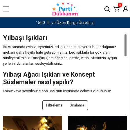
0
Haftaiçi saat 15:00'e kadar verilen siparişler AYNI GÜN KARGO!
Yılbaşı Işıkları
Bu yılbaşında evinizi, işyerinizi led ışıklarla süsleyerek bulunduğunuz
mekanı daha keyifli hale getirebilirsiniz. Led ışıklarla bir çok alanı
süsleyebilirsiniz. Örneğin; Çam ağaçları, perde, vitrin, ofisinizin uygun
yerlerini vb. alanları süsleyebilirsiniz.
Yılbaşı Ağacı Işıkları ve Konsept
Süslemeler nasıl yapılır?
Eşiniz veya sevgilinizle son 365 gün içerisinde çekmiş olduğunuz
fotoğrafları yılbaşı led ışıklarını duvara veya perdeye yerleştirdikten sonra
mandal ile tutturarak romantik bir ortam hazırlayabilirsiniz.
Filtreleme
Sıralama
Yılbaşı Led ışıkları dış kapı ve pencere camına bant yardımı ile ışıl
ışıl süsleyebilirsiniz.
Evinizde hali hazırda çam ağacınız varsa rengarenk led ışık modelleri ile