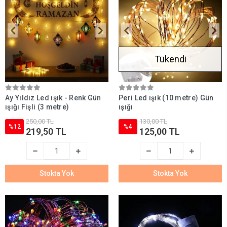
Tükendi
Ay Yıldız Led ışık - Renk Gün
Peri Led ışık (10 metre) Gün
ışığı Fişli (3 metre)
ışığı
250,00 TL
130,00 TL
%12
%4
219,50 TL
125,00 TL
Stokta Yok
Stokta Yok