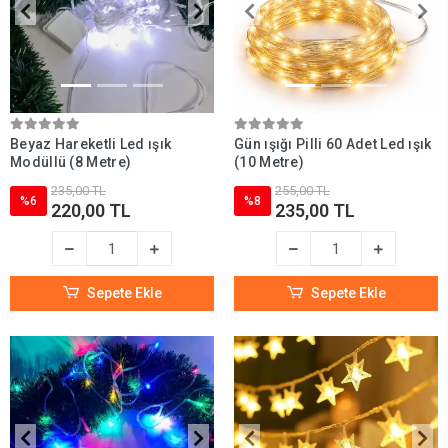
Beyaz Hareketli Led ışık
Gün ışığı Pilli 60 Adet Led ışık
Modüllü (8 Metre)
(10 Metre)
235,00 TL
255,00 TL
%6
%8
220,00 TL
235,00 TL
Sepete Ekle
Sepete Ekle