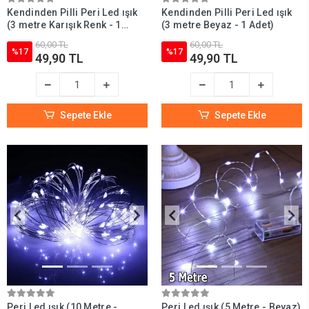
Kendinden Pilli Peri Led ışık
Kendinden Pilli Peri Led ışık
(3 metre Karışık Renk - 1
(3 metre Beyaz - 1 Adet)
Adet)
60,00 TL
60,00 TL
%17
%17
49,90 TL
49,90 TL
Sepete Ekle
Sepete Ekle
Peri Led ışık (10 Metre -
Peri Led ışık (5 Metre - Beyaz)