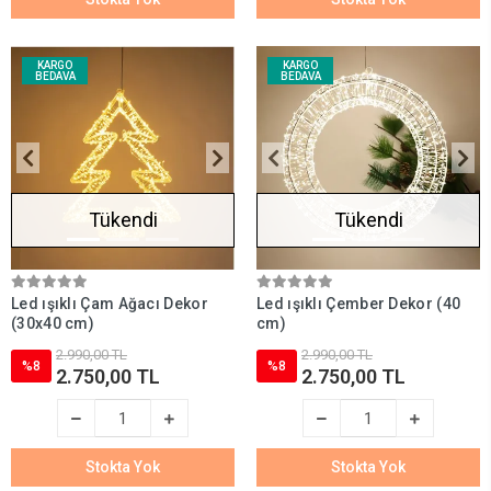
KARGO
KARGO
BEDAVA
BEDAVA
Tükendi
Tükendi
Led ışıklı Çam Ağacı Dekor
Led ışıklı Çember Dekor (40
(30x40 cm)
cm)
2.990,00 TL
2.990,00 TL
%8
%8
2.750,00 TL
2.750,00 TL
Stokta Yok
Stokta Yok