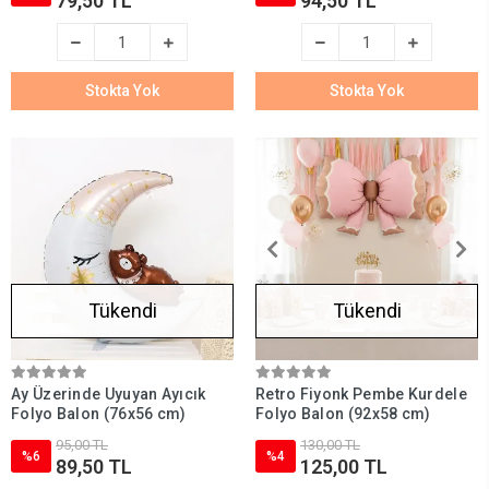
79,50 TL
94,50 TL
Stokta Yok
Stokta Yok
Tükendi
Tükendi
Ay Üzerinde Uyuyan Ayıcık
Retro Fiyonk Pembe Kurdele
Folyo Balon (76x56 cm)
Folyo Balon (92x58 cm)
95,00 TL
130,00 TL
%6
%4
89,50 TL
125,00 TL