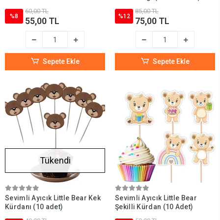
60,00 TL
85,00 TL
%8
%12
55,00 TL
75,00 TL
Sepete Ekle
Sepete Ekle
Tükendi
Sevimli Ayıcık Little Bear Kek
Sevimli Ayıcık Little Bear
Kürdanı (10 adet)
Şekilli Kürdan (10 Adet)