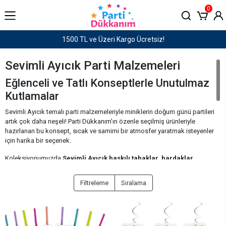
0
1500 TL ve Üzeri Kargo Ücretsiz!
Sevimli Ayıcık Parti Malzemeleri
Eğlenceli ve Tatlı Konseptlerle Unutulmaz
Kutlamalar
Sevimli Ayıcık temalı parti malzemeleriyle miniklerin doğum günü partileri
artık çok daha neşeli! Parti Dükkanım’ın özenle seçilmiş ürünleriyle
hazırlanan bu konsept, sıcak ve samimi bir atmosfer yaratmak isteyenler
için harika bir seçenek.
Koleksiyonumuzda
Sevimli Ayıcık baskılı tabaklar
,
bardaklar
,
peçeteler
,
masa örtüleri
,
balonlar
ve daha pek çok detay yer alıyor.
Hepsi birbiriyle uyumlu ve kullan-at kolaylığı sunan malzemelerle özel
Filtreleme
Sıralama
olarak hazırlandı. Parti hazırlıklarınızı hızlıca tamamlayabilir, tüm
dekorasyon ihtiyaçlarınızı tek seferde karşılayabilirsiniz.
Sevimli Ayıcık konsepti, özellikle ilk yaş günü kutlamaları ve bebek temalı
etkinlikler için ideal bir temadır. Sade ama etkileyici detaylarla dolu bu