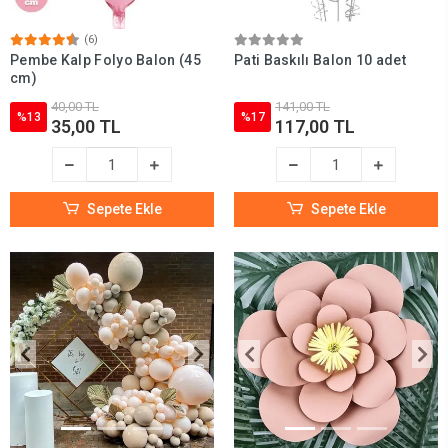
(6)
Pembe Kalp Folyo Balon (45
Pati Baskılı Balon 10 adet
cm)
40,00 TL
141,00 TL
%13
%17
35,00 TL
117,00 TL
Sepete Ekle
Sepete Ekle