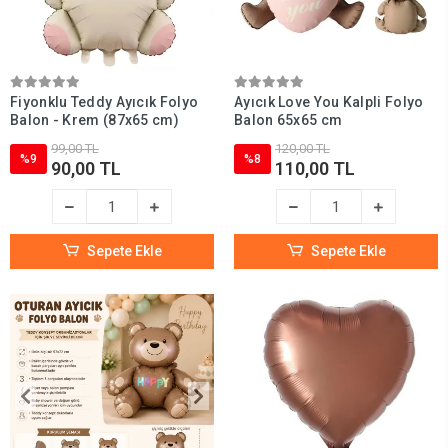
Fiyonklu Teddy Ayıcık Folyo
Ayıcık Love You Kalpli Folyo
Balon - Krem (87x65 cm)
Balon 65x65 cm
99,00 TL
120,00 TL
%9
%8
90,00 TL
110,00 TL
Sepete Ekle
Sepete Ekle