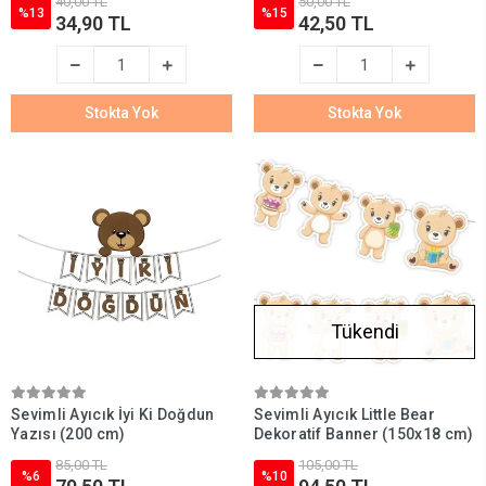
40,00 TL
50,00 TL
%13
%15
34,90 TL
42,50 TL
Stokta Yok
Stokta Yok
Tükendi
Sevimli Ayıcık İyi Ki Doğdun
Sevimli Ayıcık Little Bear
Yazısı (200 cm)
Dekoratif Banner (150x18 cm)
85,00 TL
105,00 TL
%6
%10