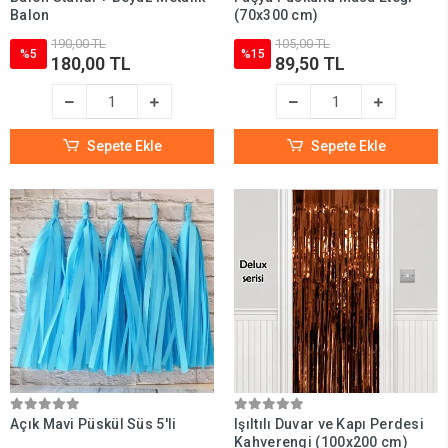
Balon
(70x300 cm)
190,00 TL
105,00 TL
%5
%15
180,00 TL
89,50 TL
Sepete Ekle
Sepete Ekle
Açık Mavi Püskül Süs 5'li
Işıltılı Duvar ve Kapı Perdesi
Kahverengi (100x200 cm)