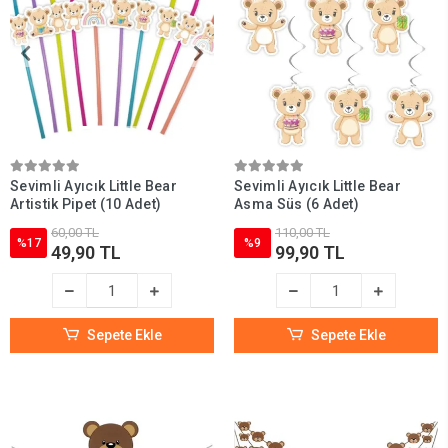
tasarımlar sayesinde misafirlerinizi hem şaşırtacak hem de mutlu
edeceksiniz.
Ürünlerimiz stoklarla sınırlıdır ve
hızlı kargo
seçeneği ile Türkiye’nin her
yerine güvenle ulaştırılır. Sevimli Ayıcık parti süslemeleri için hemen Parti
Dükkanım’ı ziyaret edin, unutulmaz bir kutlamaya ilk adımı atın!
Sevimli Ayıcık Little Bear
Sevimli Ayıcık Little Bear
Artistik Pipet (10 Adet)
Asma Süs (6 Adet)
60,00 TL
110,00 TL
%17
%9
49,90 TL
99,90 TL
Sepete Ekle
Sepete Ekle