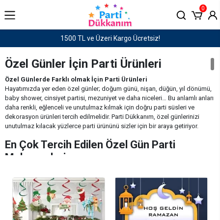
0
1500 TL ve Üzeri Kargo Ücretsiz!
Özel Günler İçin Parti Ürünleri
Özel Günlerde Farklı olmak İçin Parti Ürünleri
Hayatımızda yer eden özel günler; doğum günü, nişan, düğün, yıl dönümü,
baby shower, cinsiyet partisi, mezuniyet ve daha niceleri… Bu anlamlı anları
daha renkli, eğlenceli ve unutulmaz kılmak için doğru parti süsleri ve
dekorasyon ürünleri tercih edilmelidir. Parti Dükkanım, özel günlerinizi
unutulmaz kılacak yüzlerce parti ürününü sizler için bir araya getiriyor.
En Çok Tercih Edilen Özel Gün Parti
Malzemeleri
Temalı masa süsleri (tabak, bardak, peçete takımları)
Balon setleri (folyo, lateks, harf ve rakam balonlar)
Afişler ve kapı süsleri