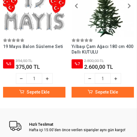
19 Mayıs Balon Süsleme Seti
Yılbaşı Çam Ağacı 180 cm 400
Dallı KUTULU
394,50 TL
2.800,00 TL
%5
%7
375,00 TL
2.600,00 TL
Sepete Ekle
Sepete Ekle
Hızlı Teslimat
Hafta içi 15:00'den önce verilen siparişler aynı gün kargo!