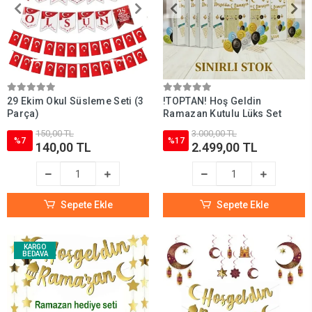
29 Ekim Okul Süsleme Seti (3
!TOPTAN! Hoş Geldin
Parça)
Ramazan Kutulu Lüks Set
150,00 TL
3.000,00 TL
%7
%17
140,00 TL
2.499,00 TL
Sepete Ekle
Sepete Ekle
KARGO
BEDAVA