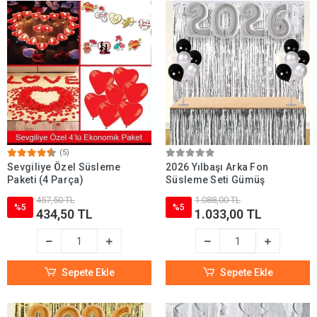
(5)
Sevgiliye Özel Süsleme
2026 Yılbaşı Arka Fon
Paketi (4 Parça)
Süsleme Seti Gümüş
457,50 TL
1.088,00 TL
%5
%5
434,50 TL
1.033,00 TL
Sepete Ekle
Sepete Ekle