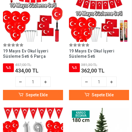
19 Mayıs Ev Okul İşyeri
19 Mayıs Ev Okul İşyeri
Süsleme Seti 6 Parça
Süsleme Seti
457,00 TL
381,30 TL
%5
%5
434,00 TL
362,00 TL
Sepete Ekle
Sepete Ekle
KARGO
BEDAVA