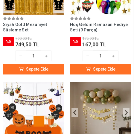
Siyah Gold Mezuniyet
Hoş Geldin Ramazan Hediye
Süsleme Seti
Seti (9 Parça)
790,00 TL
175,90 TL
%5
%5
749,50 TL
167,00 TL
Sepete Ekle
Sepete Ekle