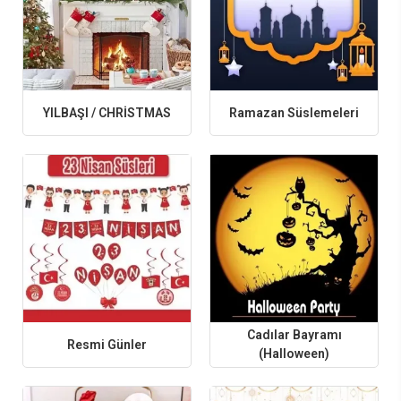
Masa örtüleri ve masa etekleri
Fotoğraf çekimi arka plan fonları
Konfeti, mum, volkan ve parti şapkaları
Hediyelik kutular ve teşekkür kartları
YILBAŞI / CHRİSTMAS
Ramazan Süslemeleri
Organizasyon Türüne Göre Parti Ürünleri
Her özel gün kendine özgü bir tarz ve atmosfer gerektirir. İşte farklı özel
günler için önerilen ürün grupları:
Doğum Günü Partileri:
Renkli balonlar, yaş temalı afişler, konsept
masa süslemeleri
Baby Shower / Cinsiyet Partisi:
“Hoş geldin” afişleri, bebek
figürlü süslemeler, mavi/pembe ürün setleri
Nişan ve Düğün:
Gold ve gümüş temalı dekorlar, zarif masa
düzenleri, şık masa örtüleri
Cadılar Bayramı
Yılbaşı ve Sevgililer Günü:
Kırmızı-beyaz süsler, ışıklı dekorlar,
Resmi Günler
(Halloween)
kalp temalı ürünler
Mezuniyet ve Kurumsal Etkinlikler:
Siyah-gold detaylar, rozetler,