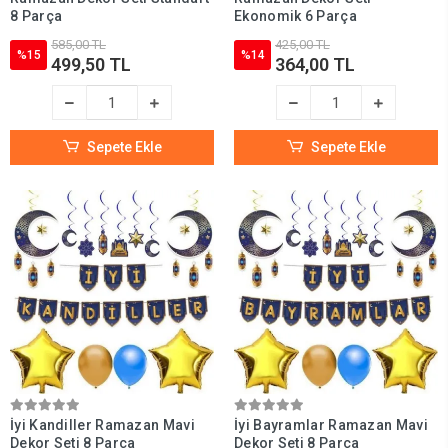
8 Parça
Ekonomik 6 Parça
585,00 TL
425,00 TL
%15
%14
499,50 TL
364,00 TL
Sepete Ekle
Sepete Ekle
İyi Kandiller Ramazan Mavi
İyi Bayramlar Ramazan Mavi
Dekor Seti 8 Parça
Dekor Seti 8 Parça