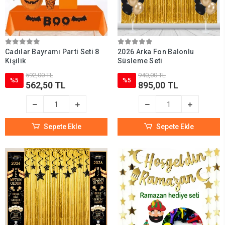
Cadılar Bayramı Parti Seti 8
2026 Arka Fon Balonlu
Kişilik
Süsleme Seti
592,00 TL
940,00 TL
%5
%5
562,50 TL
895,00 TL
Sepete Ekle
Sepete Ekle