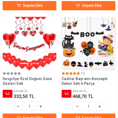
Sepete Ekle
Sepete Ekle
(1)
Sevgiliye Özel Doğum Günü
Cadılar Bayramı Konsepti
Süsleri Seti
Dekor Seti 6 Parça
349,80 TL
493,40 TL
%5
%5
332,50 TL
468,70 TL