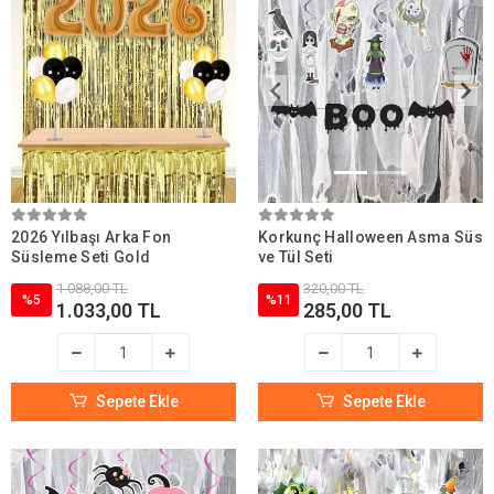
2026 Yılbaşı Arka Fon
Korkunç Halloween Asma Süs
Süsleme Seti Gold
ve Tül Seti
1.088,00 TL
320,00 TL
%5
%11
1.033,00 TL
285,00 TL
Sepete Ekle
Sepete Ekle