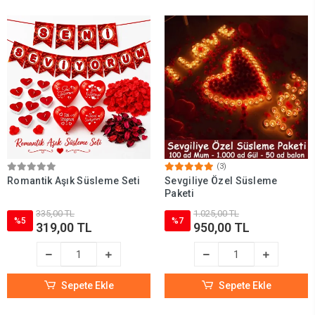
(3)
Romantik Aşık Süsleme Seti
Sevgiliye Özel Süsleme
Paketi
335,00 TL
1.025,00 TL
%5
%7
319,00 TL
950,00 TL
Sepete Ekle
Sepete Ekle