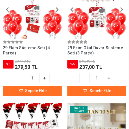
29 Ekim Süsleme Seti (4
29 Ekim Okul Duvar Süsleme
Parça)
Seti (3 Parça)
294,40 TL
249,40 TL
%5
%5
279,50 TL
237,00 TL
Sepete Ekle
Sepete Ekle
KARGO
BEDAVA