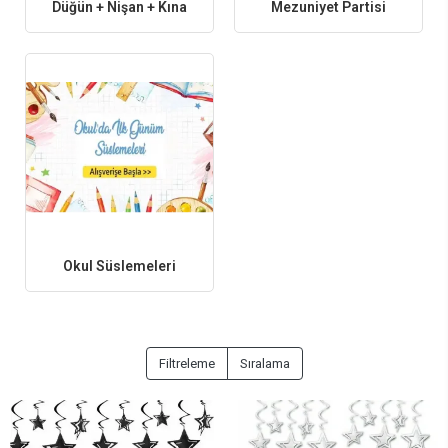
Düğün + Nişan + Kına
Mezuniyet Partisi
Özel gün organizasyon fikirleri
Özel günlerinizi unutulmaz kılmak için gereken tüm süsleme ve
organizasyon ürünlerini Parti Dükkanım’da uygun fiyatlarla, güvenli alışveriş
ve hızlı kargo avantajıyla hemen satın alabilirsiniz.
Okul Süslemeleri
Filtreleme
Sıralama