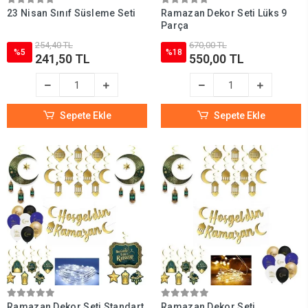
23 Nisan Sınıf Süsleme Seti
Ramazan Dekor Seti Lüks 9
Parça
254,40 TL
670,00 TL
%5
%18
241,50 TL
550,00 TL
Sepete Ekle
Sepete Ekle
Ramazan Dekor Seti Standart
Ramazan Dekor Seti