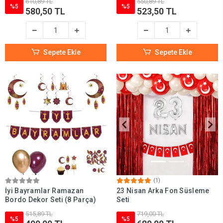
610,89 TL
550,89 TL
%5
%5
580,50 TL
523,50 TL
Sepete Ekle
Sepete Ekle
(1)
İyi Bayramlar Ramazan
23 Nisan Arka Fon Süsleme
Bordo Dekor Seti (8 Parça)
Seti
515,89 TL
719,00 TL
%5
%5