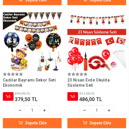
Sepete Ekle
Sepete Ekle
Cadılar Bayramı Dekor Seti
23 Nisan Evde Okulda
Ekonomik
Süsleme Seti
399,90 TL
511,00 TL
%5
%5
379,50 TL
486,00 TL
Sepete Ekle
Sepete Ekle