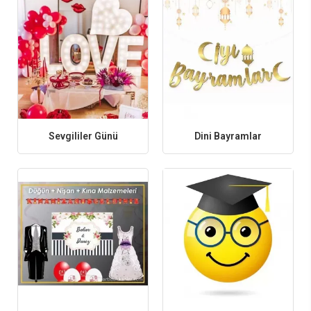
özel yazılı afişler
Parti Ürünleri Seçerken Dikkat Edilmesi Gerekenler
Etkinliğin yapılacağı alan (kapalı/açık)
Katılımcı sayısı
Parti teması ve renk paleti
Ürünlerin uyumu ve bütünlüğü
Sevgililer Günü
Dini Bayramlar
Kurulum kolaylığı ve tekrar kullanılabilirlik
Sık Arananlar:
Özel gün parti ürünleri nereden alınır?
En ucuz parti süsleri
Temalı doğum günü setleri
Düğün ve nişan için süslemeler
Yılbaşı süsleri online alışveriş