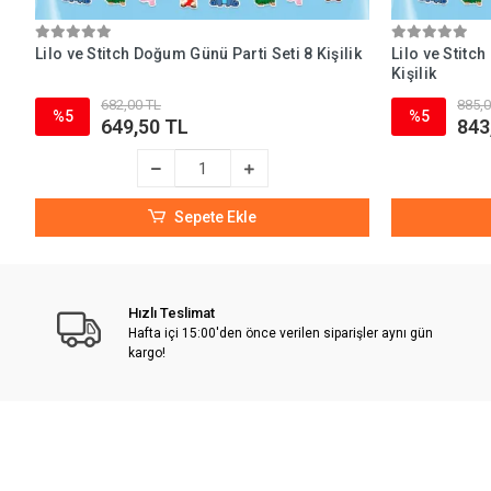
Lilo ve Stitch Doğum Günü Parti Seti 8 Kişilik
Lilo ve Stitc
Kişilik
682,00 TL
885,0
%5
%5
649,50 TL
843
Sepete Ekle
Hızlı Teslimat
Hafta içi 15:00'den önce verilen siparişler aynı gün
kargo!