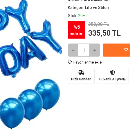
Kategori:
Lilo ve Stitch
Stok:
20+
353,00 TL
%5
335,50 TL
indirim
Favorilerime ekle
Hızlı Gönderi
Güvenli Alışveriş