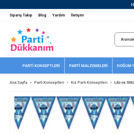
Sipariş Takip
Blog
Yardım
İletişim
PARTİ KONSEPTLERİ
PARTİ MALZEMELERİ
DOĞUM G
Ana Sayfa
Parti Konseptleri
Kız Parti Konseptleri
Lilo ve Stit