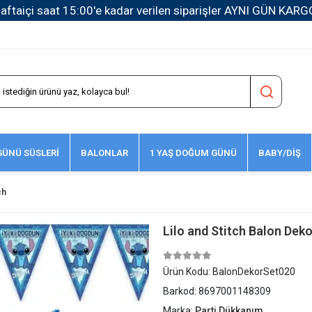
1500 TL ve Üzeri Kargo Ücretsiz!
ÜNÜ SÜSLERİ
BALONLAR
1 YAŞ DOĞUM GÜNÜ
BABY/DİŞ
ch
Lilo and Stitch Balon Dek
Ürün Kodu:
BalonDekorSet020
Barkod:
8697001148309
Marka:
Parti Dükkanım