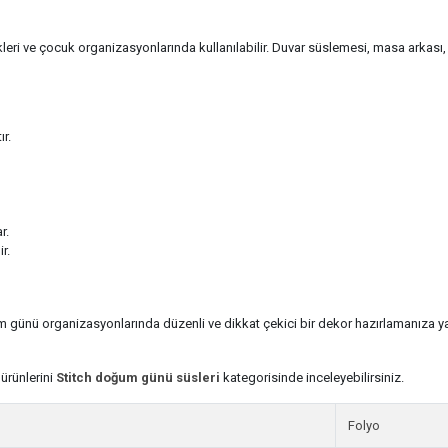
ikleri ve çocuk organizasyonlarında kullanılabilir. Duvar süslemesi, masa arkası,
r.
r.
r.
 günü organizasyonlarında düzenli ve dikkat çekici bir dekor hazırlamanıza ya
ürünlerini
Stitch doğum günü süsleri
kategorisinde inceleyebilirsiniz.
Folyo