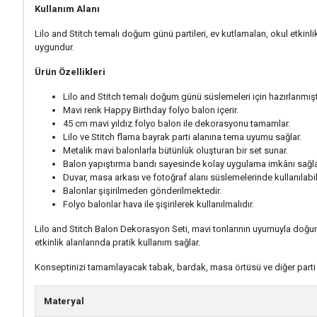
Kullanım Alanı
Lilo and Stitch temalı doğum günü partileri, ev kutlamaları, okul etkinl
uygundur.
Ürün Özellikleri
Lilo and Stitch temalı doğum günü süslemeleri için hazırlanmıştı
Mavi renk Happy Birthday folyo balon içerir.
45 cm mavi yıldız folyo balon ile dekorasyonu tamamlar.
Lilo ve Stitch flama bayrak parti alanına tema uyumu sağlar.
Metalik mavi balonlarla bütünlük oluşturan bir set sunar.
Balon yapıştırma bandı sayesinde kolay uygulama imkânı sağla
Duvar, masa arkası ve fotoğraf alanı süslemelerinde kullanılabili
Balonlar şişirilmeden gönderilmektedir.
Folyo balonlar hava ile şişirilerek kullanılmalıdır.
Lilo and Stitch Balon Dekorasyon Seti, mavi tonlarının uyumuyla doğum
etkinlik alanlarında pratik kullanım sağlar.
Konseptinizi tamamlayacak tabak, bardak, masa örtüsü ve diğer parti 
Materyal