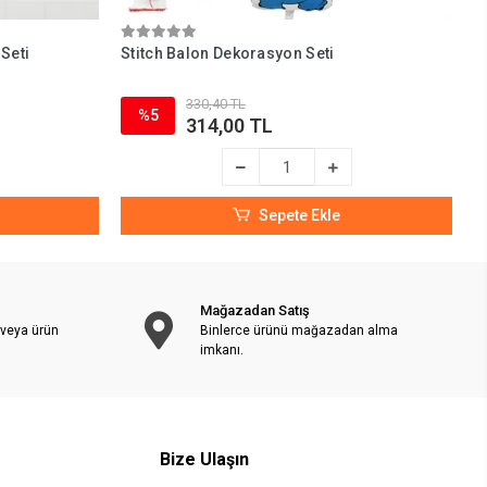
 Seti
Stitch Balon Dekorasyon Seti
L
330,40 TL
%5
314,00 TL
Sepete Ekle
Mağazadan Satış
 veya ürün
Binlerce ürünü mağazadan alma
imkanı.
Bize Ulaşın