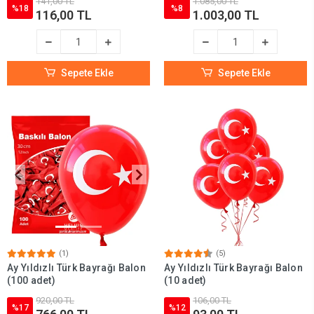
141,00 TL
1.085,00 TL
%18
%8
116,00 TL
1.003,00 TL
Sepete Ekle
Sepete Ekle
(1)
(5)
Ay Yıldızlı Türk Bayrağı Balon
Ay Yıldızlı Türk Bayrağı Balon
(100 adet)
(10 adet)
920,00 TL
106,00 TL
%17
%12