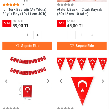
(1)
İpli Türk Bayrağı (Ay Yıldız)
Atatürk Baskılı Çıtalı Bayrak
Büyük Boy (19x11 cm 40'lı)
(20x12 cm 10 Adet)
70,00 TL
55,00 TL
%14
%18
59,90 TL
45,00 TL
Sepete Ekle
Sepete Ekle