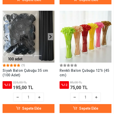
(1)
Siyah Balon Çubuğu 35 cm
Renkli Balon Çubuğu 12'li (45
(100 Adet)
cm)
225,00 TL
85,00 TL
%13
%12
195,00 TL
75,00 TL
Sepete Ekle
Sepete Ekle