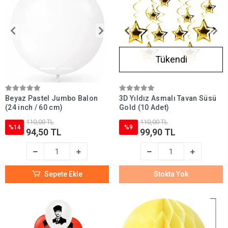
Tükendi
Beyaz Pastel Jumbo Balon
3D Yıldız Asmalı Tavan Süsü
(24 inch / 60 cm)
Gold (10 Adet)
110,00 TL
110,00 TL
%14
%9
94,50 TL
99,90 TL
Sepete Ekle
Stokta Yok