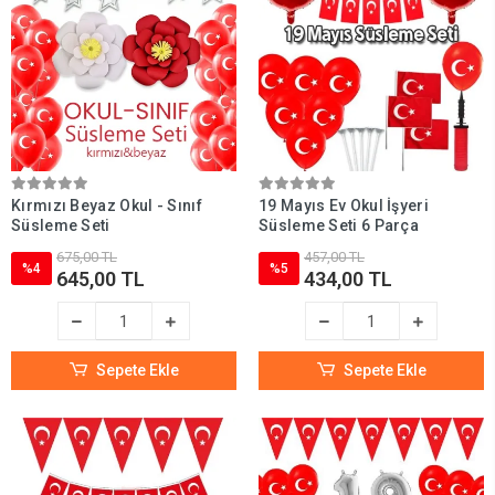
Kutlamalara renk ve anlam katmak için tüm ürünleri incelemeyi unutmayın!
Kırmızı Beyaz Okul - Sınıf
19 Mayıs Ev Okul İşyeri
Süsleme Seti
Süsleme Seti 6 Parça
675,00 TL
457,00 TL
%4
%5
645,00 TL
434,00 TL
Sepete Ekle
Sepete Ekle