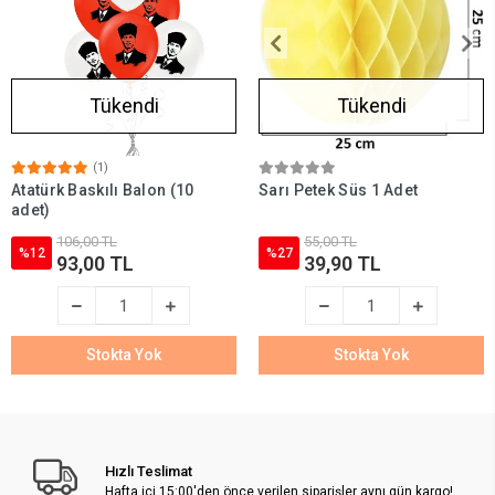
Tükendi
Tükendi
(1)
Atatürk Baskılı Balon (10
Sarı Petek Süs 1 Adet
adet)
106,00 TL
55,00 TL
%12
%27
93,00 TL
39,90 TL
Stokta Yok
Stokta Yok
Hızlı Teslimat
Hafta içi 15:00'den önce verilen siparişler aynı gün kargo!