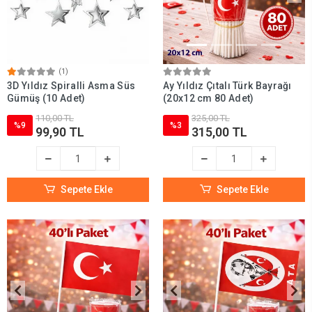
(1)
3D Yıldız Spiralli Asma Süs
Ay Yıldız Çıtalı Türk Bayrağı
Gümüş (10 Adet)
(20x12 cm 80 Adet)
110,00 TL
325,00 TL
%9
%3
99,90 TL
315,00 TL
Sepete Ekle
Sepete Ekle