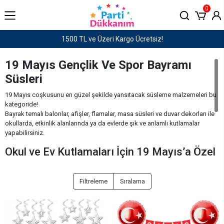
0
Haftaiçi saat 15:00'e kadar verilen siparişler AYNI 
19 Mayıs Gençlik Ve Spor Bayramı
Süsleri
19 Mayıs coşkusunu en güzel şekilde yansıtacak süsleme malzemeleri bu
kategoride!
Bayrak temalı balonlar, afişler, flamalar, masa süsleri ve duvar dekorları ile
okullarda, etkinlik alanlarında ya da evlerde şık ve anlamlı kutlamalar
yapabilirsiniz.
Okul ve Ev Kutlamaları İçin 19 Mayıs’a Özel
Süsleme Malzemeleri
Milli ruhu yansıtan kırmızı-beyaz renklerdeki ürünlerimizle gençliğe
Filtreleme
Sıralama
armağan edilen bu özel günü unutulmaz kılın.
Hem iç hem dış mekanlarda kullanıma uygun 19 Mayıs süsleri, kolay
kurulumlarıyla da pratik bir çözüm sunar.