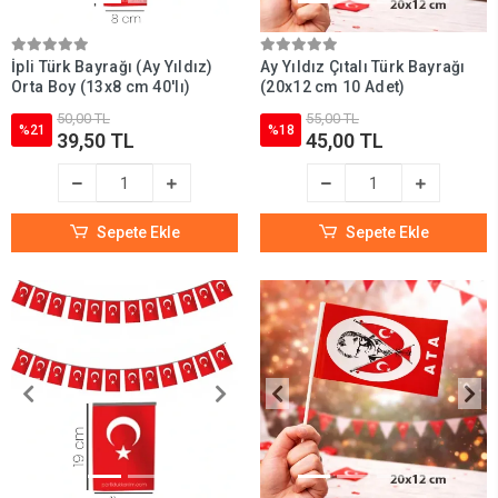
İpli Türk Bayrağı (Ay Yıldız)
Ay Yıldız Çıtalı Türk Bayrağı
Orta Boy (13x8 cm 40'lı)
(20x12 cm 10 Adet)
50,00 TL
55,00 TL
%21
%18
39,50 TL
45,00 TL
Sepete Ekle
Sepete Ekle