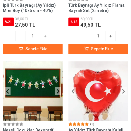
İpli Türk Bayrağı (Ay Yıldız)
Türk Bayrağı Ay Yıldız Flama
Mini Boy (10x5 cm - 40'lı)
Bayrak Set (2 metre)
35,00 TL
60,00 TL
%21
%18
27,50 TL
49,50 TL
Sepete Ekle
Sepete Ekle
(1)
Neşeli Çocuklar Dekoratif
Ay Yıldız Türk Bayrağı Kalpli