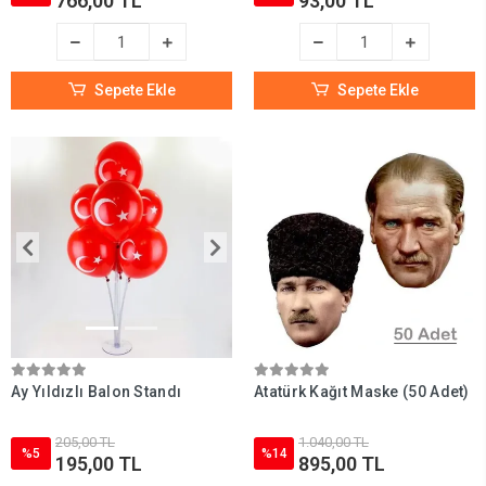
766,00 TL
93,00 TL
Sepete Ekle
Sepete Ekle
Ay Yıldızlı Balon Standı
Atatürk Kağıt Maske (50 Adet)
205,00 TL
1.040,00 TL
%5
%14
195,00 TL
895,00 TL