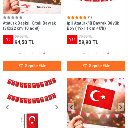
(1)
Atatürk Baskılı Çıtalı Bayrak
İpli Atatürk'lü Bayrak Büyük
(30x22 cm 10 adet)
Boy (19x11 cm 40'lı)
99,00 TL
70,00 TL
%5
%14
94,50 TL
59,90 TL
Sepete Ekle
Sepete Ekle