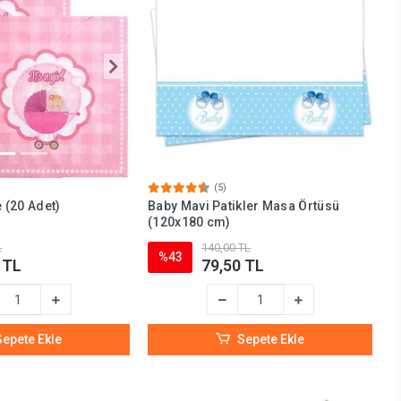
(5)
e (20 Adet)
Baby Mavi Patikler Masa Örtüsü
(120x180 cm)
L
140,00 TL
%43
 TL
79,50 TL
Sepete Ekle
Sepete Ekle