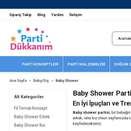
Sipariş Takip
Blog
Yardım
İletişim
PARTİ KONSEPTLERİ
PARTİ MALZEMELERİ
DOĞUM G
Ana Sayfa
Baby/Diş
Baby Shower
Baby Shower Partis
Alt Kategoriler
En İyi İpuçları ve Tr
Fil Temalı Konsept
Baby shower partisi
, bir bebeğin
Baby Shower Erkek
erkek, ister kız olsun sayfamızda 
keşfedeceksiniz.
Baby Shower Kız