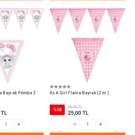
ma Bayrak Pembe 2
İts A Girl Flama Bayrak (2 m.)
L
60,00 TL
%58
 TL
25,00 TL