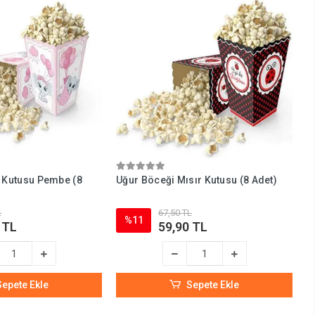
r Kutusu Pembe (8
Uğur Böceği Mısır Kutusu (8 Adet)
L
67,50 TL
%11
 TL
59,90 TL
Sepete Ekle
Sepete Ekle