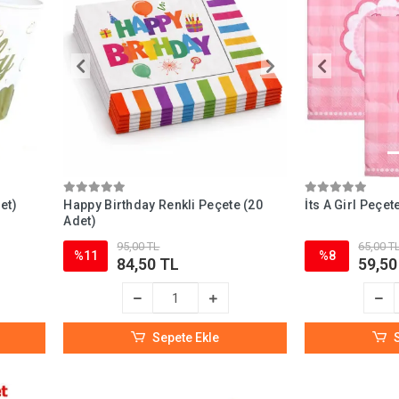
et)
Happy Birthday Renkli Peçete (20
İts A Girl Peçet
Adet)
95,00 TL
65,00 T
%11
%8
84,50 TL
59,50
Sepete Ekle