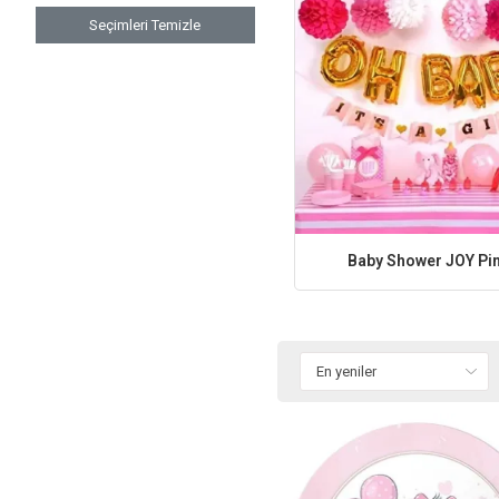
yaşatın!
Seçimleri Temizle
Baby Shower JOY Pi