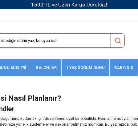
1500 TL ve Üzeri Kargo Ücretsiz!
ÜNÜ SÜSLERİ
BALONLAR
1 YAŞ DOĞUM GÜNÜ
BABY/DİŞ
i Nasıl Planlanır?
endler
 doğumunu kutlamak için düzenlenen özel bir etkinliktir. Hem anne adayları hem d
talebinize yönelik süslemeler ve dekorlar bulmanız mümkün. Bu yazımızda, baby