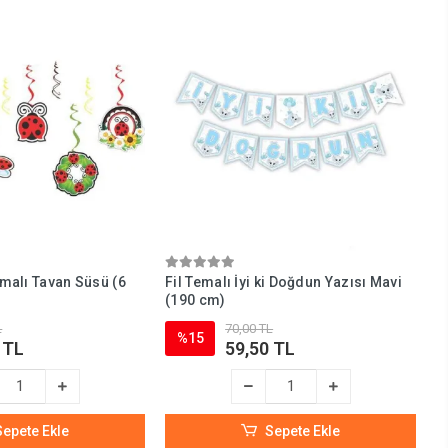
malı Tavan Süsü (6
Fil Temalı İyi ki Doğdun Yazısı Mavi
(190 cm)
L
70,00 TL
%15
 TL
59,50 TL
Sepete Ekle
Sepete Ekle