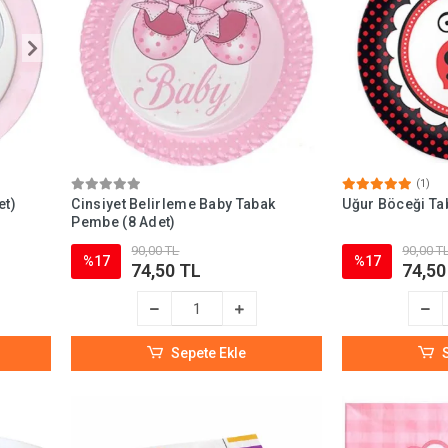
(1)
et)
Cinsiyet Belirleme Baby Tabak
Uğur Böceği Tab
Pembe (8 Adet)
90,00 TL
90,00 T
%17
%17
74,50 TL
74,50
Sepete Ekle