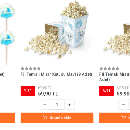
et)
Fil Temalı Mısır Kutusu Mavi (8 Adet)
Fil Temalı Mısı
Adet)
67,50 TL
67,50 T
%11
%11
59,90 TL
59,90
Sepete Ekle