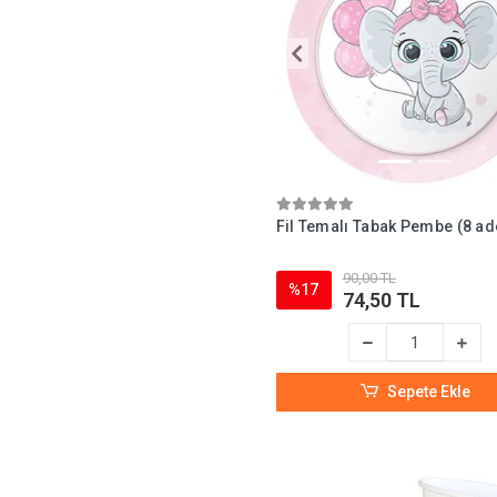
Fil Temalı Tabak Pembe (8 ad
90,00 TL
%17
74,50 TL
Sepete Ekle