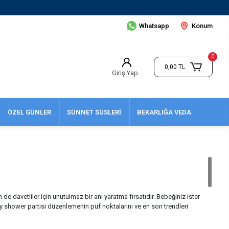
Whatsapp
Konum
0
0,00 TL
Giriş Yap
ÖZEL GÜNLER
SÜNNET SÜSLERİ
BEKARLIĞA VEDA
e davetliler için unutulmaz bir anı yaratma fırsatıdır. Bebeğiniz ister
 shower partisi düzenlemenin püf noktalarını ve en son trendleri