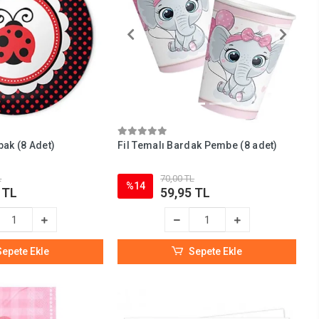
ak (8 Adet)
Fil Temalı Bardak Pembe (8 adet)
L
70,00 TL
%14
 TL
59,95 TL
Sepete Ekle
Sepete Ekle