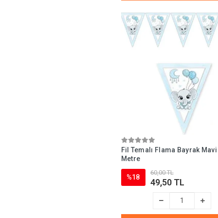
Fil Temalı Flama Bayrak Mavi
Metre
60,00 TL
%18
49,50 TL