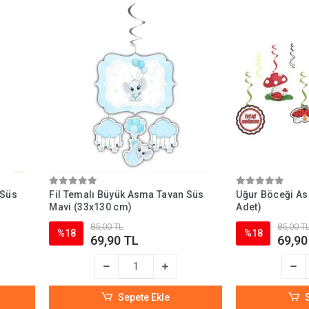
 Süs
Fil Temalı Büyük Asma Tavan Süs
Uğur Böceği As
Mavi (33x130 cm)
Adet)
85,00 TL
85,00 T
%18
%18
69,90 TL
69,90
Sepete Ekle