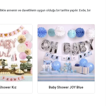
kle annenin ve davetlilerin uygun olduğu bir tarihte yapılır. Evde, bir
emalar arasında hayvan figürleri, denizaltı dünyası ve doğa teması
ir. Renk paleti, temanın ana hatlarıyla uyumlu olmalıdır.
ullanabilirsiniz. Davetiyelerde etkinlik tarihi, saati, yeri açıkça
atıştırmalıklar, mini sandviçler, tatlılar ve içecekler genellikle tercih
eçirmesine yardımcı olur. Çocukların ve yetişkinlerin katılabileceği
bebeğe yönelik düşünceli hediyeler getirebilirler. Ayrıca, misafirlere
Shower Kız
Baby Shower JOY Blue
ir gün geçirmesini sağlayabilirsiniz. Konsepte uygun dekorasyonlar,
 en iyi zamanı değerlendirin ve unutulmaz bir baby shower deneyimi