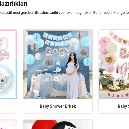
zırlıkları
t edilmesi gereken ilk adım, tarihi ve mekan seçmektir. Bu tür etkinlikler genelli
ında yapılabilir.
 shower partisinin başarılı olması için tema seçimi büyük önem taşır. Popüler t
ndan, bu tema doğrultusunda dekorasyonlar, masa örtüleri ve balonlar seçilmelid
ğin ilk izlenimini oluşturur. Online davetiyeler ya da geleneksel kağıt davetiyeler k
partisinde sunulacak yiyecekler, davetlilerin damak zevkine hitap etmelidir. Hafif 
 diyet gereksinimlerini göz önünde bulundurmak da önemlidir.
rasında eğlenceli oyunlar ve aktiviteler düzenlemek, misafirlerin keyifli zaman g
k tahmini yarışmaları popüler seçeneklerdir.
er, baby shower partisinin önemli bir parçasıdır. Misafirler, anne adayına ya da 
Baby Shower Erkek
Baby 
ş bir jest olacaktır.
üm bu unsurları dikkate alarak hem anne adayının hem de misafirlerin keyifli b
vitelerle bu özel gün daha da anlamlı hale gelecektir. Planlamaya başlamak için