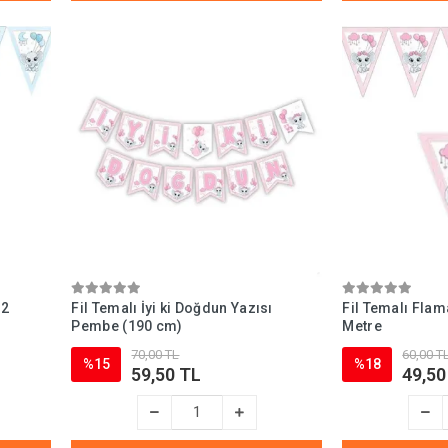
 2
Fil Temalı İyi ki Doğdun Yazısı
Fil Temalı Fla
Pembe (190 cm)
Metre
70,00 TL
60,00 T
%15
%18
59,50 TL
49,50