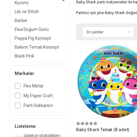
Baby Shark parti malzemeleri ile ha
Kuromi
Lilo ve Stitch
Partiniz için yine Baby Shark doğum 
Barbie
Elsa Doğum Günü
Peppa Pig Konsept
Balerin Temalı Konsept
Black Pink
Deniz Kızı
Markalar
Kuğu Temalı Konsept
Miss Cat Kedi Partisi
Flex Metal
Niloya Parti
My Paper Craft
Pamuk Prenses
Parti Dükkanım
Paw Patrol Skye ve
Everest
Rapunzel Konsepti
Listeleme
Baby Shark Tabak (8 adet)
Unicorn Partisi
Sadece stoktakileri