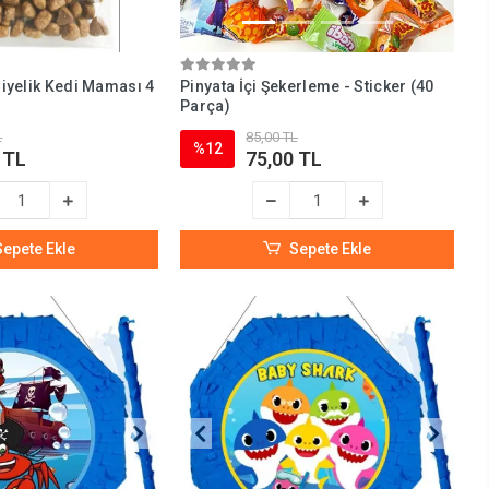
iyelik Kedi Maması 4
Pinyata İçi Şekerleme - Sticker (40
Parça)
L
85,00 TL
%12
 TL
75,00 TL
Sepete Ekle
Sepete Ekle