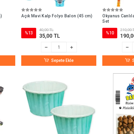
m)
Açık Mavi Kalp Folyo Balon (45 cm)
Okyanus Canlıla
Set
40,00 TL
210,00 
%13
%10
35,00 TL
190,0
Sepete Ekle