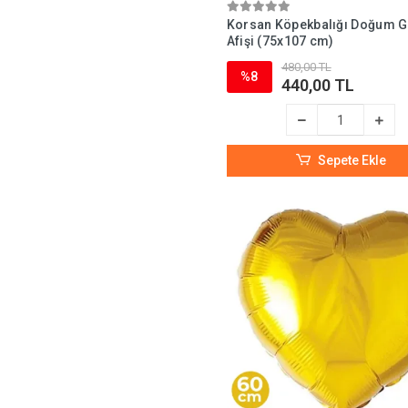
Korsan Köpekbalığı Doğum 
Afişi (75x107 cm)
480,00 TL
%8
440,00 TL
Sepete Ekle