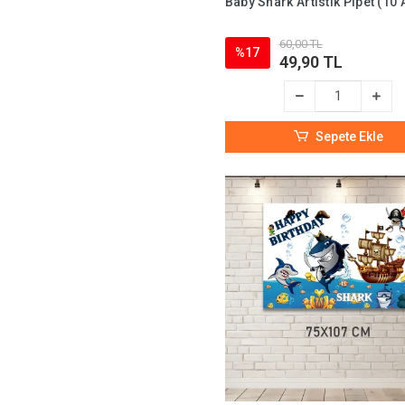
Baby Shark Artistik Pipet (10 
60,00 TL
%17
49,90 TL
Sepete Ekle