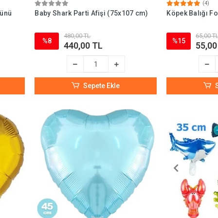
(4)
Günü
Baby Shark Parti Afişi (75x107 cm)
Köpek Balığı F
480,00 TL
65,00 T
%8
%15
440,00 TL
55,00
Sepete Ekle