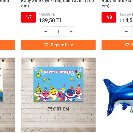
Adet)
Baby Shark İyi ki Doğdun Yazısı (200
Baby Shark Fla
cm)
cm)
150,00 TL
125,00 
%7
%8
139,50 TL
114,5
Sepete Ekle