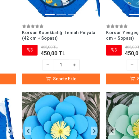
Korsan Köpekbalığı Temalı Pinyata
Korsan Yengeç 
(42 cm + Sopası)
cm + Sopası)
465,00 TL
465,00 
%3
%3
450,00 TL
450,0
Sepete Ekle