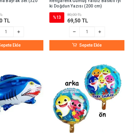
ma Bayrak Set (320
Rengarenk Gümüş Yaldız Baskılı İyi
ki Doğdun Yazısı (200 cm)
TL
80,00 TL
%13
0 TL
69,50 TL
Sepete Ekle
Sepete Ekle