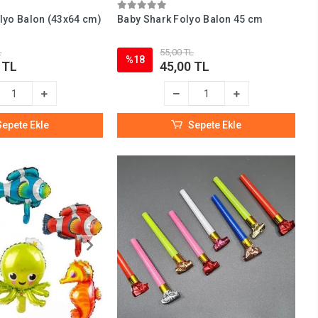
olyo Balon (43x64 cm)
Baby Shark Folyo Balon 45 cm
L
55,00 TL
%18
 TL
45,00 TL
Sepete Ekle
Sepete Ekle