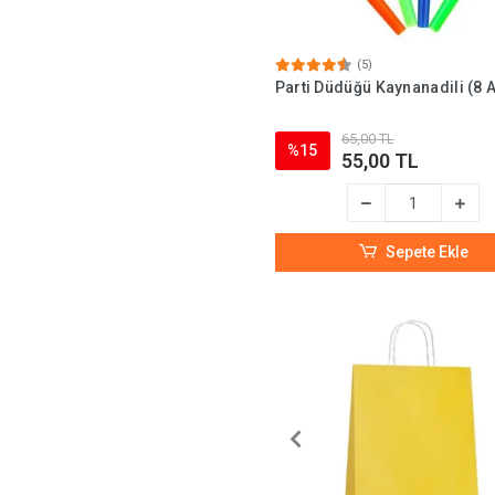
(5)
Parti Düdüğü Kaynanadili (8 
65,00 TL
%15
55,00 TL
Sepete Ekle