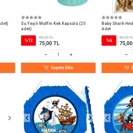
Adet)
Su Yeşili Muffin Kek Kapsülü (25
Baby Shark Hed
adet)
Adet
85,00 TL
80,00 T
%12
%6
75,00 TL
75,00
Sepete Ekle