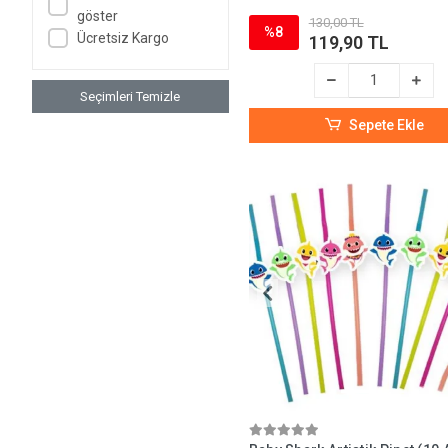
göster
Wednesday
130,00 TL
%8
Ücretsiz Kargo
119,90 TL
Baby Shark
Flamingo
Seçimleri Temizle
Kırmızı Başlıklı Kız
Sepete Ekle
LOL Bebek
Minnie Mouse
Ters Yüz İnside Out
Prensesler
İyi ki Doğdun