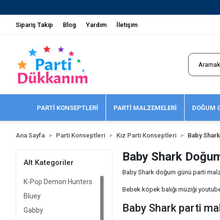
Sipariş Takip
Blog
Yardım
İletişim
PARTİ KONSEPTLERİ
PARTİ MALZEMELERİ
DOĞUM G
Ana Sayfa
Parti Konseptleri
Kız Parti Konseptleri
Baby Shark
Baby Shark Doğum
Alt Kategoriler
Baby Shark doğum günü parti malzem
K-Pop Demon Hunters
Bebek köpek balığı müziği youtube ü
Bluey
Baby Shark parti ma
Gabby