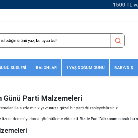
1500 TL ve Üzeri Kargo Ücretsiz!
ÜNÜ SÜSLERİ
BALONLAR
1 YAŞ DOĞUM GÜNÜ
BABY/DİŞ
 Günü Parti Malzemeleri
eleri ile sizde minik yavrunuza güzel bir parti düzenleyebilirsiniz.
zerinden milyarlarca görüntüleme elde etti. Bizde Parti Dükkanım olarak bu sev
lzemeleri