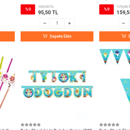
105,00 TL
175,00 
%9
%9
95,50 TL
159,5
Sepete Ekle