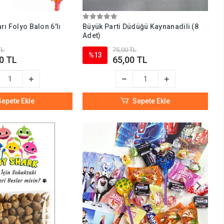
rı Folyo Balon 6'lı
Büyük Parti Düdüğü Kaynanadili (8
Adet)
TL
75,00 TL
%13
0 TL
65,00 TL
Sepete Ekle
Sepete Ekle