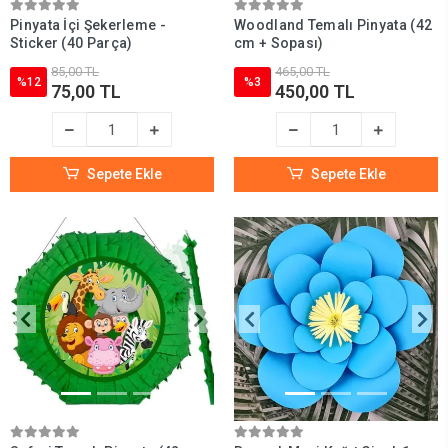
Pinyata İçi Şekerleme -
Woodland Temalı Pinyata (42
Sticker (40 Parça)
cm + Sopası)
85,00 TL
465,00 TL
%12
%3
75,00 TL
450,00 TL
Sepete Ekle
Sepete Ekle