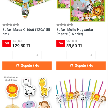
Safari Masa Örtüsü (120x180
Safari Mutlu Hayvanlar
cm)
Peçete (16 adet)
140,00 TL
95,00 TL
%8
%6
129,50 TL
89,50 TL
Sepete Ekle
Sepete Ekle