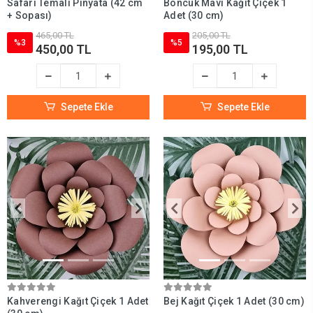
Safari Temalı Pinyata (42 cm
Boncuk Mavi Kağıt Çiçek 1
+ Sopası)
Adet (30 cm)
465,00 TL
205,00 TL
%3
%5
450,00 TL
195,00 TL
Sepete Ekle
Sepete Ekle
Kahverengi Kağıt Çiçek 1 Adet
Bej Kağıt Çiçek 1 Adet (30 cm)