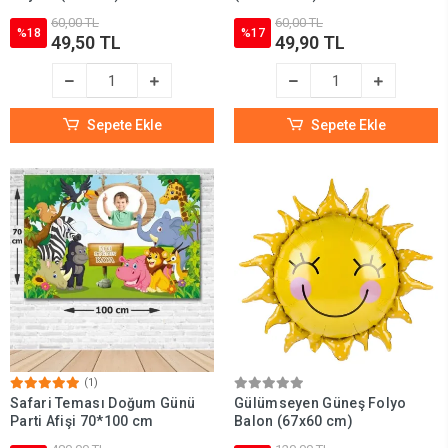
60,00 TL
60,00 TL
%18
%17
49,50 TL
49,90 TL
Sepete Ekle
Sepete Ekle
(1)
Safari Teması Doğum Günü
Gülümseyen Güneş Folyo
Parti Afişi 70*100 cm
Balon (67x60 cm)