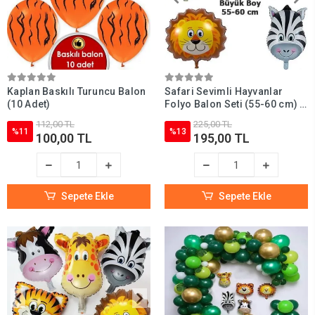
Kaplan Baskılı Turuncu Balon
Safari Sevimli Hayvanlar
(10 Adet)
Folyo Balon Seti (55-60 cm) 5
Adet
112,00 TL
225,00 TL
%11
%13
100,00 TL
195,00 TL
Sepete Ekle
Sepete Ekle