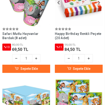
Safari Mutlu Hayvanlar
Happy Birthday Renkli Peçete
Bardak (8 adet)
(20 Adet)
80,00 TL
95,00 TL
%13
%11
69,50 TL
84,50 TL
Sepete Ekle
Sepete Ekle