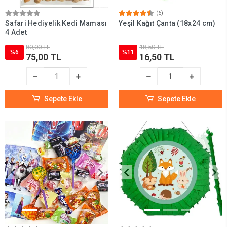
(6)
Safari Hediyelik Kedi Maması
Yeşil Kağıt Çanta (18x24 cm)
4 Adet
80,00 TL
18,50 TL
%6
%11
75,00 TL
16,50 TL
Sepete Ekle
Sepete Ekle