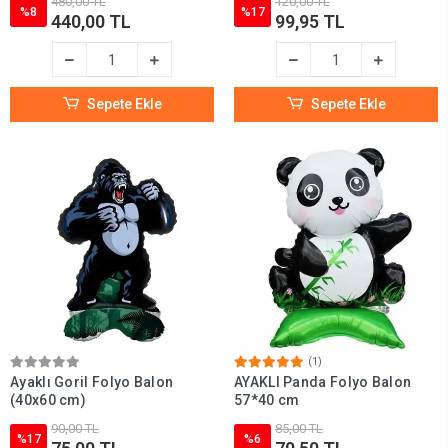
480,00 TL
120,00 TL
%8
%17
440,00 TL
99,95 TL
Sepete Ekle
Sepete Ekle
(1)
Ayaklı Goril Folyo Balon
AYAKLI Panda Folyo Balon
(40x60 cm)
57*40 cm
90,00 TL
85,00 TL
%17
%6