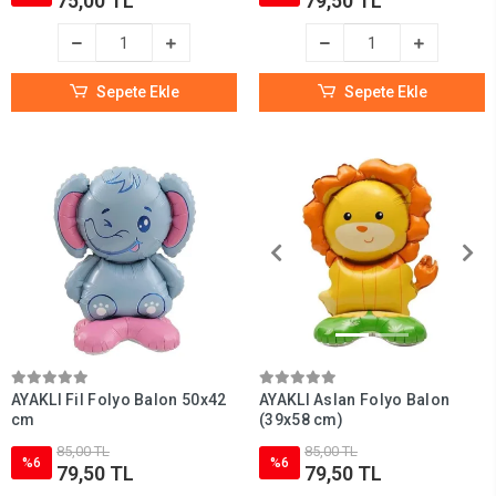
75,00 TL
79,50 TL
Sepete Ekle
Sepete Ekle
AYAKLI Fil Folyo Balon 50x42
AYAKLI Aslan Folyo Balon
cm
(39x58 cm)
85,00 TL
85,00 TL
%6
%6
79,50 TL
79,50 TL