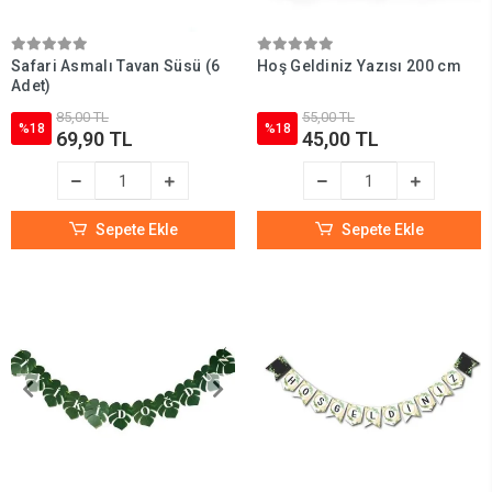
Safari Asmalı Tavan Süsü (6
Hoş Geldiniz Yazısı 200 cm
Adet)
85,00 TL
55,00 TL
%18
%18
69,90 TL
45,00 TL
Sepete Ekle
Sepete Ekle