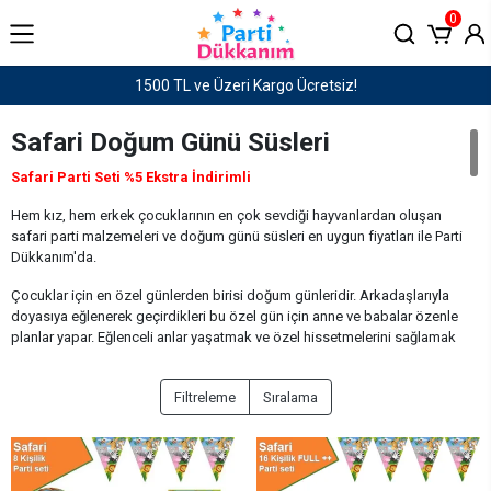
0
Haftaiçi saat 15:00'e kadar verilen siparişler AYNI GÜN KARGO!
Safari Doğum Günü Süsleri
Safari Parti Seti
%5 Ekstra İndirimli
Hem kız, hem erkek çocuklarının en çok sevdiği hayvanlardan oluşan
safari parti malzemeleri ve doğum günü süsleri en uygun fiyatları ile Parti
Dükkanım'da.
Çocuklar için en özel günlerden birisi doğum günleridir. Arkadaşlarıyla
doyasıya eğlenerek geçirdikleri bu özel gün için anne ve babalar özenle
planlar yapar. Eğlenceli anlar yaşatmak ve özel hissetmelerini sağlamak
için çocuk doğum günlerinde yapılacak pek çok şey vardır. Ancak özellikle
doğum günü organizasyonları için en önemli nokta konsept seçimidir. Bu
Filtreleme
Sıralama
doğrultuda safari konsepti doğum günü partisi için doğru bir seçim
olacaktır.
Safari Parti Malzemeleri