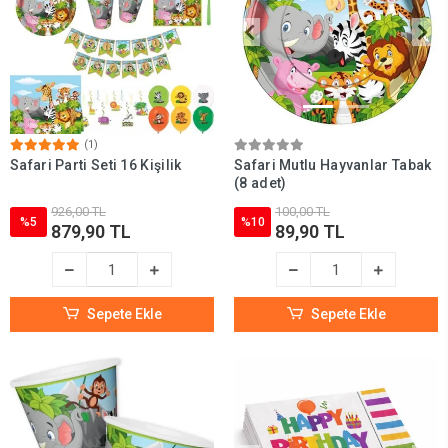
sticker, safari köpük baloncuk ve parti düdüğü gibi ürünler arasından
dilediğinizi tercih edebilir, doğum gününe davetli çocukları
sevindirebilirsiniz.
(1)
Safari Parti Seti 16 Kişilik
Safari Mutlu Hayvanlar Tabak
(8 adet)
926,00 TL
100,00 TL
%5
%10
879,90 TL
89,90 TL
Sepete Ekle
Sepete Ekle