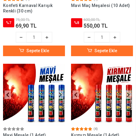
Konfeti Karnaval Karışık
Mavi Maç Meşalesi (10 Adet)
Renkli (30 cm)
75,00 TL
600,00 TL
%7
%8
69,90 TL
550,00 TL
Sepete Ekle
Sepete Ekle
(4)
Mavi Meşale (1 Adet)
Kırmızı Meşale (1 Adet)