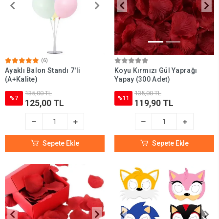
(6)
Ayaklı Balon Standı 7'li
Koyu Kırmızı Gül Yaprağı
(A+Kalite)
Yapay (300 Adet)
135,00 TL
135,00 TL
%7
%11
125,00 TL
119,90 TL
Sepete Ekle
Sepete Ekle