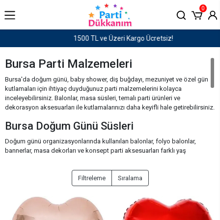
0
1500 TL ve Üzeri Kargo Ücretsiz!
Bursa Parti Malzemeleri
Bursa'da doğum günü, baby shower, diş buğdayı, mezuniyet ve özel gün
kutlamaları için ihtiyaç duyduğunuz parti malzemelerini kolayca
inceleyebilirsiniz. Balonlar, masa süsleri, temalı parti ürünleri ve
dekorasyon aksesuarları ile kutlamalarınızı daha keyifli hale getirebilirsiniz.
Bursa Doğum Günü Süsleri
Doğum günü organizasyonlarında kullanılan balonlar, folyo balonlar,
bannerlar, masa dekorları ve konsept parti aksesuarları farklı yaş
gruplarına uygun seçenekler sunmaktadır. Çocuk ve yetişkin kutlamaları
için birçok farklı tema ve ürün alternatifi bulunmaktadır.
Filtreleme
Sıralama
Bursa İçin Parti Ürünleri
Parti setleri, masa süsleri, balon çeşitleri ve dekorasyon ürünleri farklı
organizasyon türlerine uygun seçenekler sunmaktadır. Doğum günü