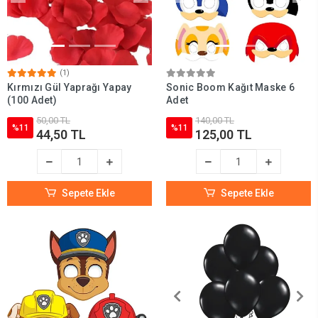
(1)
Kırmızı Gül Yaprağı Yapay
Sonic Boom Kağıt Maske 6
(100 Adet)
Adet
50,00 TL
140,00 TL
%11
%11
44,50 TL
125,00 TL
Sepete Ekle
Sepete Ekle