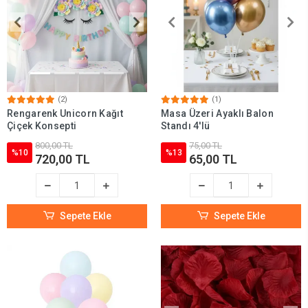
(2)
(1)
Rengarenk Unicorn Kağıt
Masa Üzeri Ayaklı Balon
Çiçek Konsepti
Standı 4'lü
800,00 TL
75,00 TL
%10
%13
720,00 TL
65,00 TL
Sepete Ekle
Sepete Ekle