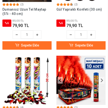
(2)
(2)
Dumansız Uzun Tel Maytap
Gül Yapraklı Konfeti (30 cm)
(5'li - 40 cm)
85,00 TL
85,00 TL
%6
%6
79,90 TL
79,90 TL
Sepete Ekle
Sepete Ekle
(4)
(1)