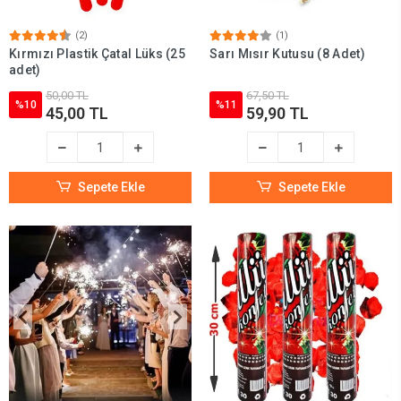
(2)
(1)
Kırmızı Plastik Çatal Lüks (25
Sarı Mısır Kutusu (8 Adet)
adet)
50,00 TL
67,50 TL
%10
%11
45,00 TL
59,90 TL
Sepete Ekle
Sepete Ekle