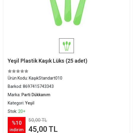
Yeşil Plastik Kaşık Lüks (25 adet)
Ürün Kodu:
KaşıkStandart010
Barkod:
8697415743343
Marka:
Parti Dükkanım
Kategori:
Yeşil
Stok:
20+
50,00 TL
%10
45,00 TL
indirim