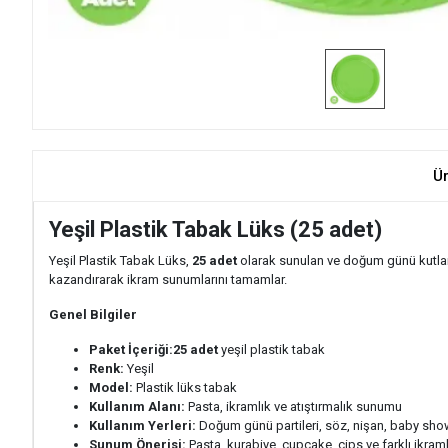
Ü
Yeşil Plastik Tabak Lüks (25 adet)
Yeşil Plastik Tabak Lüks,
25 adet
olarak sunulan ve doğum günü kutlama
kazandırarak ikram sunumlarını tamamlar.
Genel Bilgiler
Paket İçeriği:
25 adet
yeşil plastik tabak
Renk:
Yeşil
Model:
Plastik lüks tabak
Kullanım Alanı:
Pasta, ikramlık ve atıştırmalık sunumu
Kullanım Yerleri:
Doğum günü partileri, söz, nişan, baby showe
Sunum Önerisi:
Pasta, kurabiye, cupcake, cips ve farklı ikra