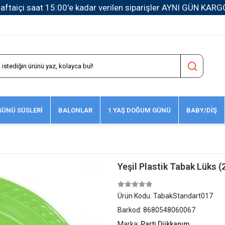
1500 TL ve Üzeri Kargo Ücretsiz!
ÜNÜ SÜSLERİ
BALONLAR
1 YAŞ DOĞUM GÜNÜ
BABY/DİŞ
Yeşil Plastik Tabak Lüks (
Ürün Kodu:
TabakStandart017
Barkod:
8680548060067
Marka:
Parti Dükkanım