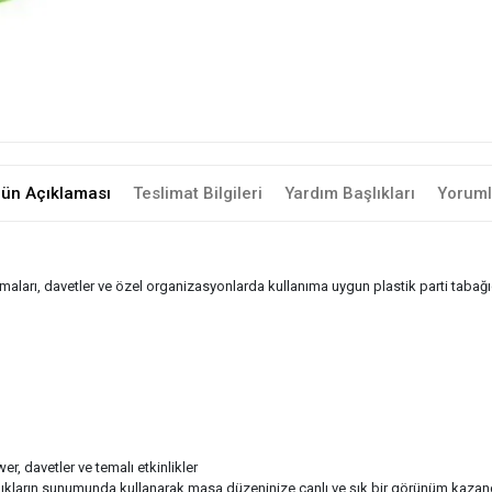
rün Açıklaması
Teslimat Bilgileri
Yardım Başlıkları
Yoruml
ları, davetler ve özel organizasyonlarda kullanıma uygun plastik parti tabağıd
r, davetler ve temalı etkinlikler
mlıkların sunumunda kullanarak masa düzeninize canlı ve şık bir görünüm kazandı