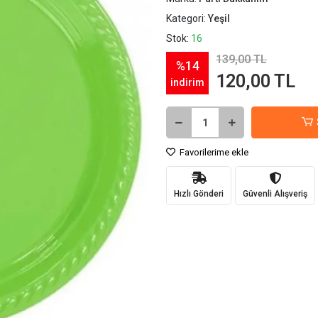
Kategori:
Yeşil
Stok:
16
139,00 TL
%14
120,00 TL
indirim
Favorilerime ekle
Hızlı Gönderi
Güvenli Alışveriş