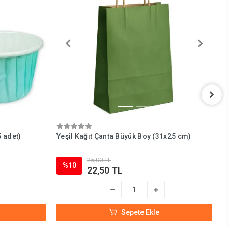
5 adet)
Yeşil Kağıt Çanta Büyük Boy (31x25 cm)
M
c
25,00 TL
%10
22,50 TL
Sepete Ekle