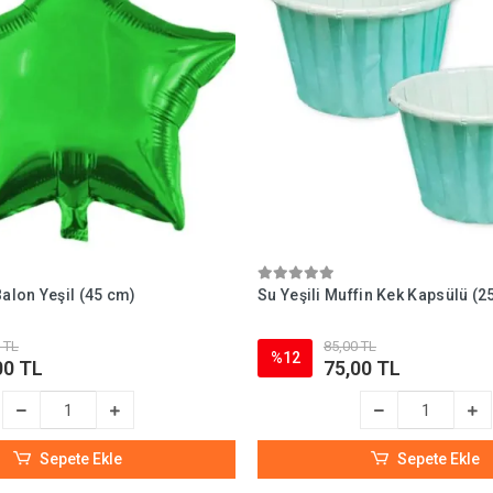
Balon Yeşil (45 cm)
Su Yeşili Muffin Kek Kapsülü (2
 TL
85,00 TL
%12
00 TL
75,00 TL
Sepete Ekle
Sepete Ekle