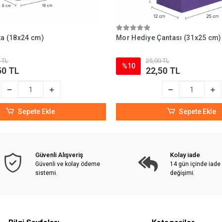
ta (18x24 cm)
Mor Hediye Çantası (31x25 cm)
 TL
25,00 TL
%10
50 TL
22,50 TL
Sepete Ekle
Sepete Ekle
Güvenli Alışveriş
Kolay iade
Güvenli ve kolay ödeme
14 gün içinde iade
sistemi.
değişimi.