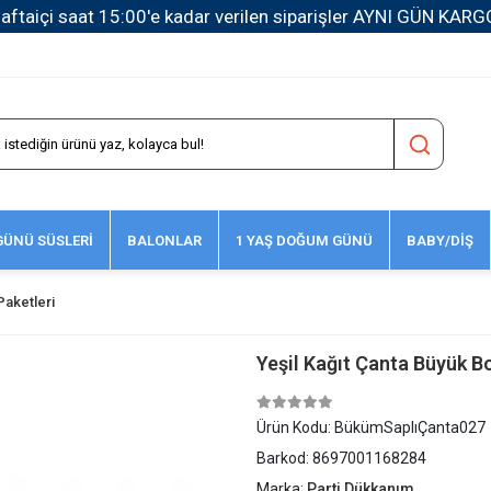
1500 TL ve Üzeri Kargo Ücretsiz!
ÜNÜ SÜSLERİ
BALONLAR
1 YAŞ DOĞUM GÜNÜ
BABY/DİŞ
Paketleri
Yeşil Kağıt Çanta Büyük B
Ürün Kodu:
BükümSaplıÇanta027
Barkod:
8697001168284
Marka:
Parti Dükkanım