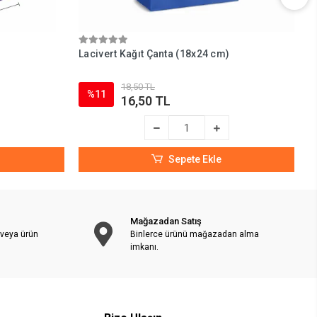
Lacivert Kağıt Çanta (18x24 cm)
L
18,50 TL
%11
16,50 TL
Sepete Ekle
Mağazadan Satış
 veya ürün
Binlerce ürünü mağazadan alma
imkanı.