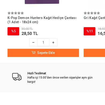
K-Pop Demon Hunters Kağıt Hediye Çantası
Gri Kağıt Çan
(1 Adet - 18x24 cm)
30,00 TL
18,50
%5
%11
28,50 TL
16,
Sepete Ekle
Hızlı Teslimat
Hafta içi 15:00'den önce verilen siparişler aynı gün
kargo!