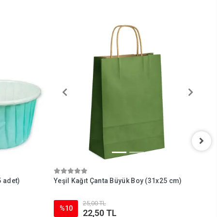
5 adet)
Yeşil Kağıt Çanta Büyük Boy (31x25 cm)
M
c
25,00 TL
%10
22,50 TL