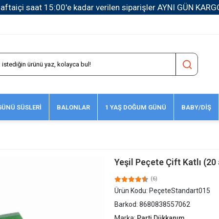
1500 TL ve
ÜNÜ SÜSLERİ
BALONLAR
1 YAŞ DOĞUM GÜNÜ
BABY/DİŞ
Yeşil Peçete Çift Katlı (20
(6)
Ürün Kodu:
PeçeteStandart015
Barkod:
8680838557062
Marka:
Parti Dükkanım