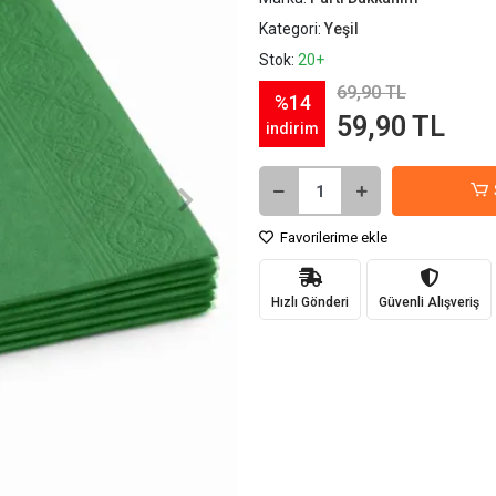
Kategori:
Yeşil
Stok:
20+
69,90 TL
%14
59,90 TL
indirim
Favorilerime ekle
Hızlı Gönderi
Güvenli Alışveriş