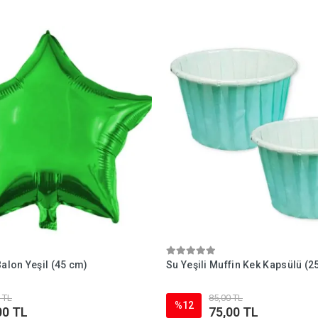
Balon Yeşil (45 cm)
Su Yeşili Muffin Kek Kapsülü (2
 TL
85,00 TL
%12
00 TL
75,00 TL