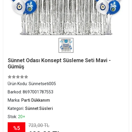
Sünnet Odası Konsept Süsleme Seti Mavi -
Gümüş
Ürün Kodu:
Sünnetseti005
Barkod:
8697001787553
Marka:
Parti Dükkanım
Kategori:
Sünnet Süsleri
Stok:
20+
723,00 TL
%5