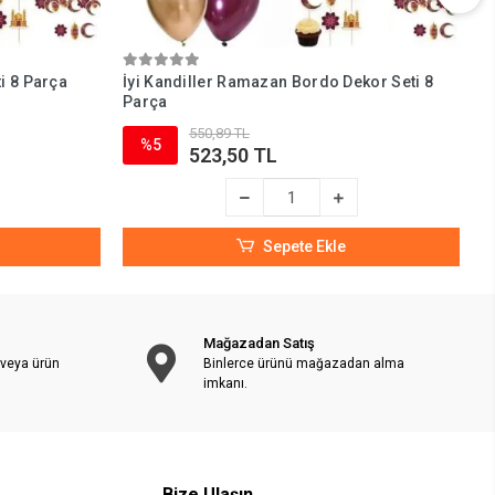
i 8 Parça
İyi Kandiller Ramazan Bordo Dekor Seti 8
H
Parça
550,89 TL
%5
523,50 TL
Sepete Ekle
Mağazadan Satış
 veya ürün
Binlerce ürünü mağazadan alma
imkanı.
Bize Ulaşın