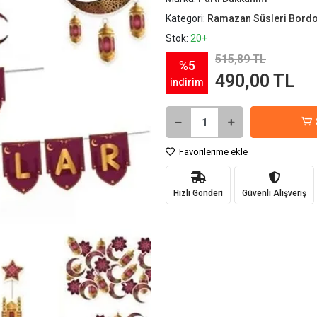
Kategori:
Ramazan Süsleri Bord
Stok:
20+
515,89 TL
%5
490,00 TL
indirim
Favorilerime ekle
Hızlı Gönderi
Güvenli Alışveriş