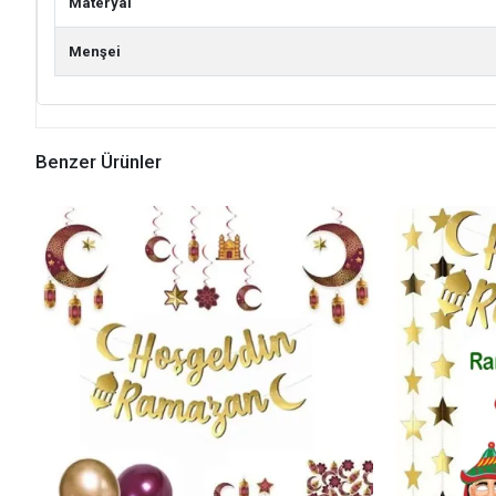
Materyal
Menşei
Benzer Ürünler