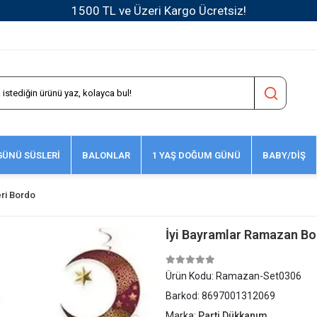
1500 TL ve Üzeri Kargo Ücretsiz!
ÜNÜ SÜSLERİ
BALONLAR
1 YAŞ DOĞUM GÜNÜ
BABY/DİŞ
ri Bordo
İyi Bayramlar Ramazan Bor
Ürün Kodu:
Ramazan-Set0306
Barkod:
8697001312069
Marka:
Parti Dükkanım