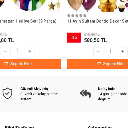
amazan Hediye Seti (9 Parça)
11 Ayın Sultanı Bordo Dekor Set
0 TL
610,89 TL
%5
,00 TL
580,50 TL
Sepete Ekle
Sepete Ekle
Güvenli Alışveriş
Kolay iade
Güvenli ve kolay ödeme
14 gün içinde iade
sistemi.
değişimi.
Bilgi Sayfaları
Kategoriler