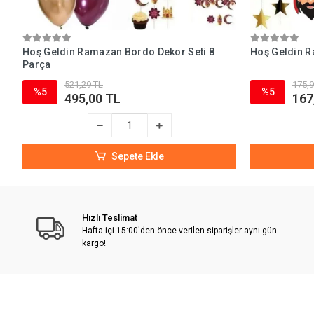
Hoş Geldin Ramazan Bordo Dekor Seti 8
Hoş Geldin R
Parça
521,29 TL
175,9
%5
%5
495,00 TL
167
Sepete Ekle
Hızlı Teslimat
Hafta içi 15:00'den önce verilen siparişler aynı gün
kargo!