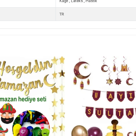
Kağıt
,
Lateks
,
Plastik
TR