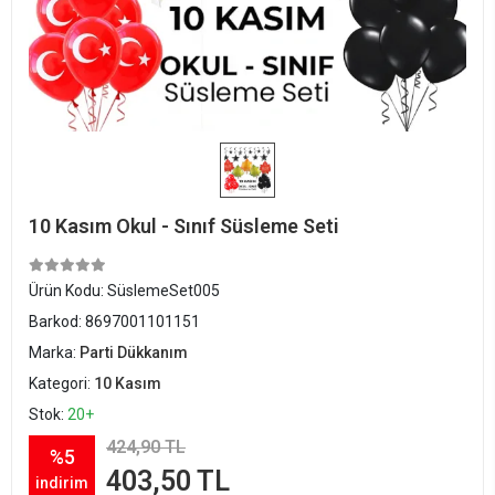
10 Kasım Okul - Sınıf Süsleme Seti
Ürün Kodu:
SüslemeSet005
Barkod:
8697001101151
Marka:
Parti Dükkanım
Kategori:
10 Kasım
Stok:
20+
424,90 TL
%5
403,50 TL
indirim