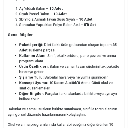
Ay Yıldızlı Balon –
10 Adet
Siyah Pastel Balon –
10 Adet
3D Yıldız Asmalı Tavan Süsü Siyah –
10 Adet
Sonbahar Yaprakları Folyo Balon Seti –
5'li Set
Genel Bilgiler
Paket İçeriği:
Dört farklı ürün grubundan oluşan toplam
35
Adet
süsleme parçası
Kullanım Alanı:
Sınıf, okul koridoru, pano çevresi ve anma
programı alanı
Ürün Özellikleri:
Balon ve asmalı tavan süslerini tek pakette
bir araya getirir
Şişirme Türü:
Balonlar hava veya helyumla şişirilebilir
Konsept Uyumu:
10 Kasım Atatürk'ü Anma Günü okul ve
sınıf düzenlemeleri
Diğer Bilgiler:
Parçalar farklı alanlarda birlikte veya ayrı ayrı
kullanılabilir
Balonlar ve asmalı süslerin birlikte sunulması, sınıf ile tören alanının
aynı görsel düzende hazırlanmasını kolaylaştırır.
Okul ve anma programlarında kullanabileceğiniz diğer ürünleri
10