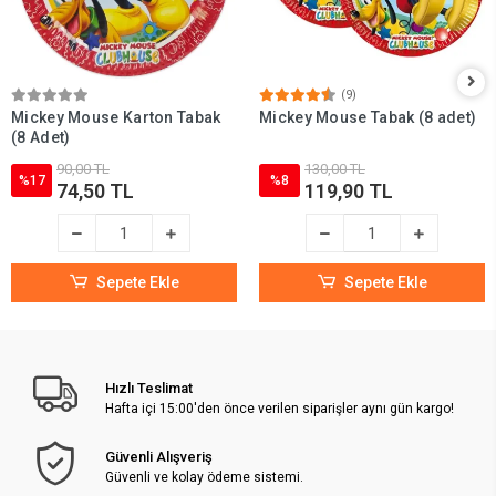
(9)
Mickey Mouse Karton Tabak
Mickey Mouse Tabak (8 adet)
(8 Adet)
90,00 TL
130,00 TL
%17
%8
74,50 TL
119,90 TL
Sepete Ekle
Sepete Ekle
Hızlı Teslimat
Hafta içi 15:00'den önce verilen siparişler aynı gün kargo!
Güvenli Alışveriş
Güvenli ve kolay ödeme sistemi.