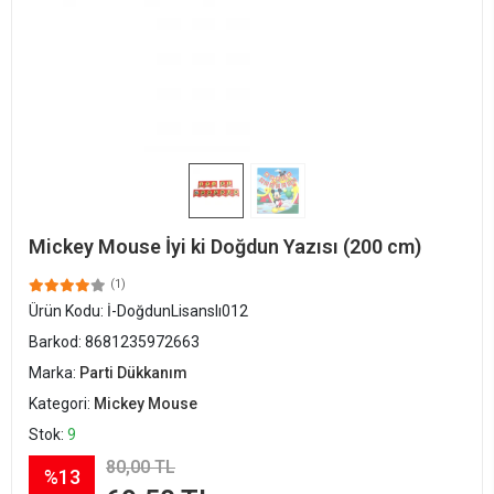
Mickey Mouse İyi ki Doğdun Yazısı (200 cm)
(1)
Ürün Kodu:
İ-DoğdunLisanslı012
Barkod:
8681235972663
Marka:
Parti Dükkanım
Kategori:
Mickey Mouse
Stok:
9
80,00 TL
%13