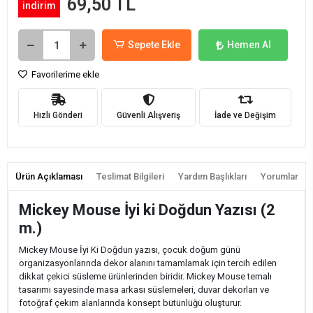
69,50 TL
indirim
Sepete Ekle
Hemen Al
Favorilerime ekle
Hızlı Gönderi
Güvenli Alışveriş
İade ve Değişim
Ürün Açıklaması
Teslimat Bilgileri
Yardım Başlıkları
Yorumlar
Mickey Mouse İyi ki Doğdun Yazısı (2
m.)
Mickey Mouse İyi Ki Doğdun yazısı, çocuk doğum günü
organizasyonlarında dekor alanını tamamlamak için tercih edilen
dikkat çekici süsleme ürünlerinden biridir. Mickey Mouse temalı
tasarımı sayesinde masa arkası süslemeleri, duvar dekorları ve
fotoğraf çekim alanlarında konsept bütünlüğü oluşturur.