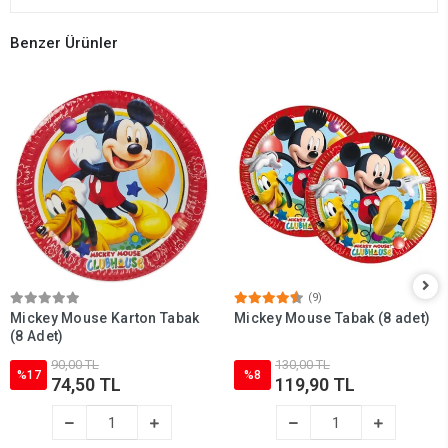
Benzer Ürünler
(9)
Mickey Mouse Karton Tabak
Mickey Mouse Tabak (8 adet)
(8 Adet)
90,00 TL
130,00 TL
%17
%8
74,50 TL
119,90 TL