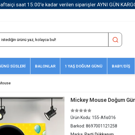
1500 TL ve Üzeri Kargo Ücretsiz!
ÜNÜ SÜSLERİ
BALONLAR
1 YAŞ DOĞUM GÜNÜ
BABY/DİŞ
Mouse
Mickey Mouse Doğum Günü 
Ürün Kodu:
155-Afis016
Barkod:
8697001121258
Marka:
Parti Dükkanım