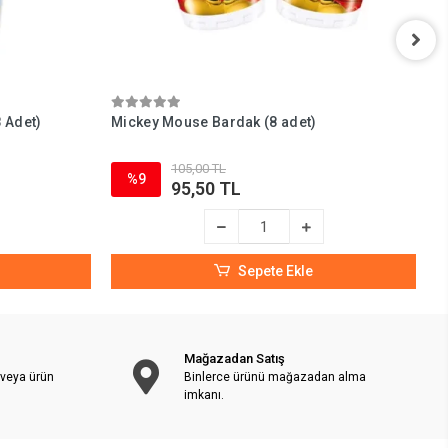
 Adet)
Mickey Mouse Bardak (8 adet)
M
105,00 TL
%9
95,50 TL
Sepete Ekle
Mağazadan Satış
 veya ürün
Binlerce ürünü mağazadan alma
imkanı.