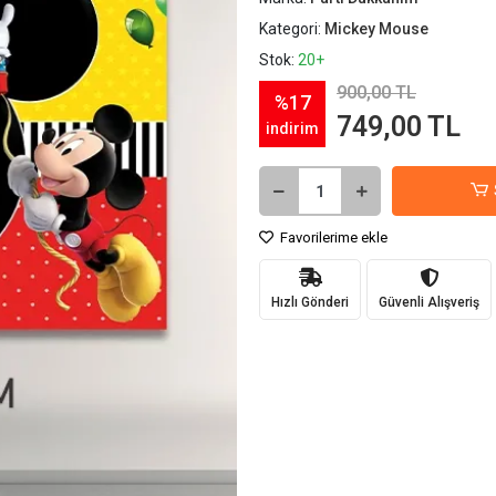
Kategori:
Mickey Mouse
Stok:
20+
900,00 TL
%17
749,00 TL
indirim
Favorilerime ekle
Hızlı Gönderi
Güvenli Alışveriş