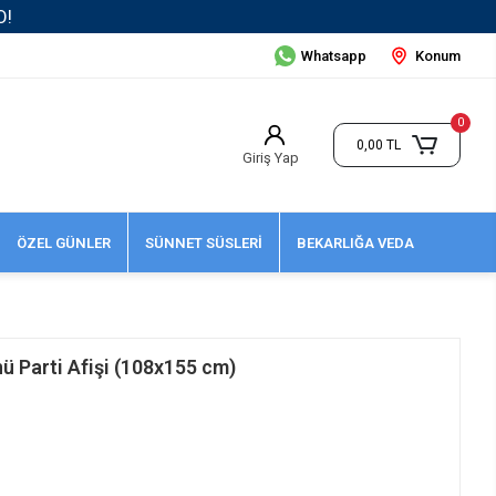
Whatsapp
Konum
0
0,00 TL
Giriş Yap
ÖZEL GÜNLER
SÜNNET SÜSLERİ
BEKARLIĞA VEDA
Parti Afişi (108x155 cm)