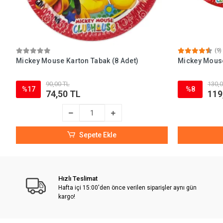
(9)
Mickey Mouse Karton Tabak (8 Adet)
Mickey Mouse
90,00 TL
130,0
%17
%8
74,50 TL
119
Sepete Ekle
Hızlı Teslimat
Hafta içi 15:00'den önce verilen siparişler aynı gün
kargo!