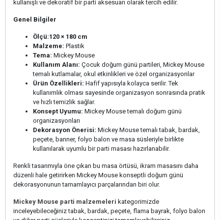
kullanışlı ve dekoratif bir parti aksesuarı olarak tercih edilir.
Genel Bilgiler
Ölçü:
120 × 180 cm
Malzeme:
Plastik
Tema:
Mickey Mouse
Kullanım Alanı:
Çocuk doğum günü partileri, Mickey Mouse
temalı kutlamalar, okul etkinlikleri ve özel organizasyonlar
Ürün Özellikleri:
Hafif yapısıyla kolayca serilir. Tek
kullanımlık olması sayesinde organizasyon sonrasında pratik
ve hızlı temizlik sağlar.
Konsept Uyumu:
Mickey Mouse temalı doğum günü
organizasyonları
Dekorasyon Önerisi:
Mickey Mouse temalı tabak, bardak,
peçete, banner, folyo balon ve masa süsleriyle birlikte
kullanılarak uyumlu bir parti masası hazırlanabilir.
Renkli tasarımıyla öne çıkan bu masa örtüsü, ikram masasını daha
düzenli hale getirirken Mickey Mouse konseptli doğum günü
dekorasyonunun tamamlayıcı parçalarından biri olur.
Mickey Mouse parti malzemeleri
kategorimizde
inceleyebileceğiniz tabak, bardak, peçete, flama bayrak, folyo balon