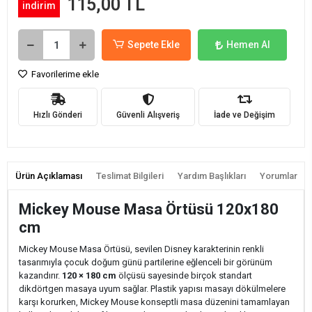
115,00 TL
indirim
Sepete Ekle
Hemen Al
Favorilerime ekle
Hızlı Gönderi
Güvenli Alışveriş
İade ve Değişim
Ürün Açıklaması
Teslimat Bilgileri
Yardım Başlıkları
Yorumlar
Mickey Mouse Masa Örtüsü 120x180
cm
Mickey Mouse Masa Örtüsü, sevilen Disney karakterinin renkli
tasarımıyla çocuk doğum günü partilerine eğlenceli bir görünüm
kazandırır.
120 × 180 cm
ölçüsü sayesinde birçok standart
dikdörtgen masaya uyum sağlar. Plastik yapısı masayı dökülmelere
karşı korurken, Mickey Mouse konseptli masa düzenini tamamlayan