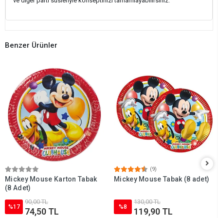
ve diğer parti süsleriyle konseptinizi tamamlayabilirsiniz.
Benzer Ürünler
(9)
Mickey Mouse Karton Tabak
Mickey Mouse Tabak (8 adet)
(8 Adet)
90,00 TL
130,00 TL
%17
%8
74,50 TL
119,90 TL