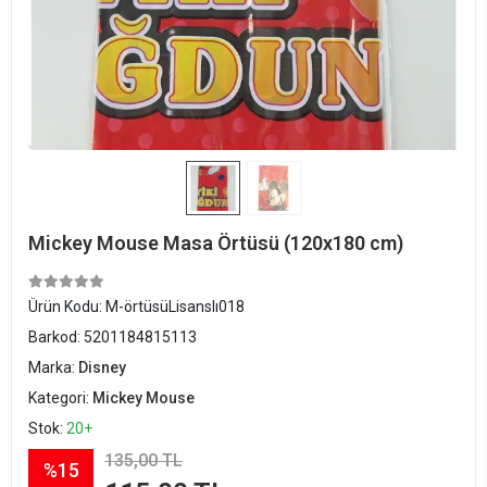
Mickey Mouse Masa Örtüsü (120x180 cm)
Ürün Kodu:
M-örtüsüLisanslı018
Barkod:
5201184815113
Marka:
Disney
Kategori:
Mickey Mouse
Stok:
20+
135,00 TL
%15