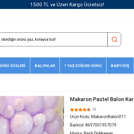
aftaiçi saat 15:00'e kadar verilen siparişler AYNI GÜN KARG
ÜNÜ SÜSLERİ
BALONLAR
1 YAŞ DOĞUM GÜNÜ
BABY/DİŞ
Makaron Pastel Balon Kar
(3)
Ürün Kodu:
MakaronBalon011
Barkod:
8697001957079
Marka:
Parti Dükkanım