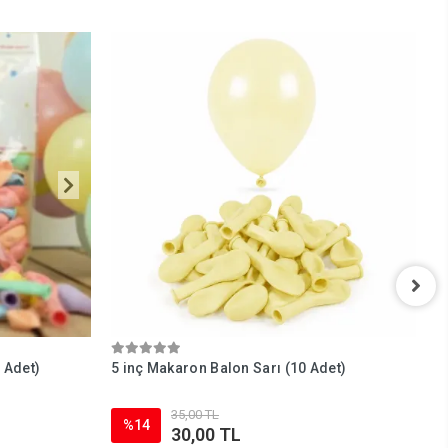
 Adet)
5 inç Makaron Balon Sarı (10 Adet)
5
35,00 TL
%14
30,00 TL