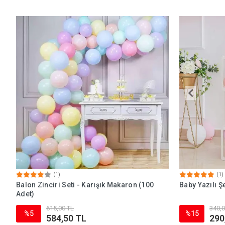
(1)
(1)
Balon Zinciri Seti - Karışık Makaron (100
Baby Yazılı Ş
Adet)
615,00 TL
340,0
%5
%15
584,50 TL
290