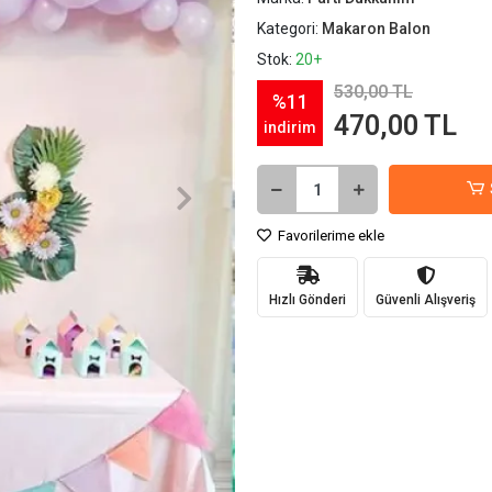
Kategori:
Makaron Balon
Stok:
20+
530,00 TL
%11
470,00 TL
indirim
Favorilerime ekle
Hızlı Gönderi
Güvenli Alışveriş