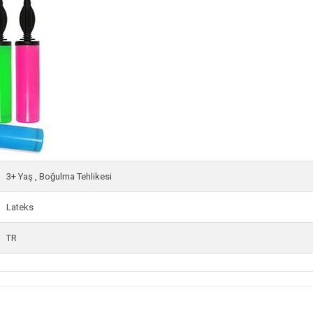
3+ Yaş
,
Boğulma Tehlikesi
Lateks
TR