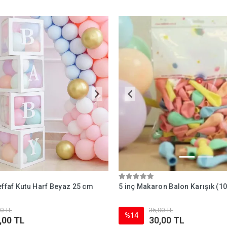
effaf Kutu Harf Beyaz 25 cm
5 inç Makaron Balon Karışık (10
0 TL
35,00 TL
%14
,00 TL
30,00 TL