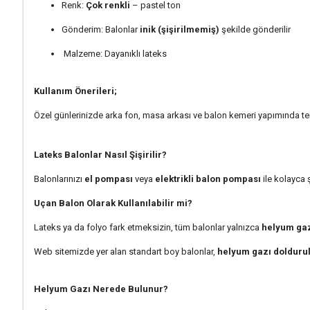
Renk:
Çok renkli
– pastel ton
Gönderim: Balonlar
inik (şişirilmemiş)
şekilde gönderilir
Malzeme: Dayanıklı lateks
Kullanım Önerileri;
Özel günlerinizde arka fon, masa arkası ve balon kemeri yapımında terc
Lateks Balonlar Nasıl Şişirilir?
Balonlarınızı
el pompası
veya
elektrikli balon pompası
ile kolayca ş
Uçan Balon Olarak Kullanılabilir mi?
Lateks ya da folyo fark etmeksizin, tüm balonlar yalnızca
helyum gazı
Web sitemizde yer alan standart boy balonlar,
helyum gazı dolduru
Helyum Gazı Nerede Bulunur?