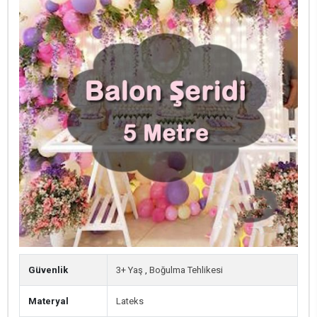
Güvenlik
3+ Yaş
,
Boğulma Tehlikesi
Materyal
Lateks