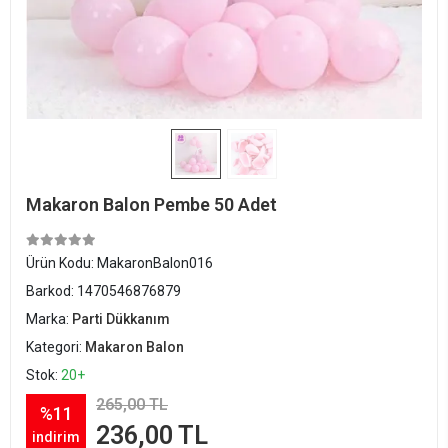
Makaron Balon Pembe 50 Adet
Ürün Kodu:
MakaronBalon016
Barkod:
1470546876879
Marka:
Parti Dükkanım
Kategori:
Makaron Balon
Stok:
20+
265,00 TL
%11
236,00 TL
indirim