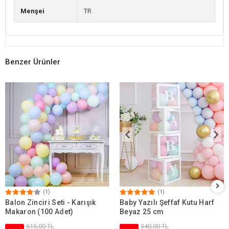
Menşei
TR
Benzer Ürünler
(1)
(1)
Balon Zinciri Seti - Karışık
Baby Yazılı Şeffaf Kutu Harf
Makaron (100 Adet)
Beyaz 25 cm
615,00 TL
340,00 TL