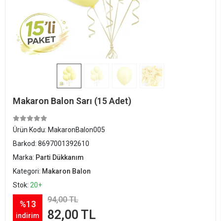
Makaron Balon Sarı (15 Adet)
Ürün Kodu:
MakaronBalon005
Barkod:
8697001392610
Marka:
Parti Dükkanım
Kategori:
Makaron Balon
Stok:
20+
94,00 TL
%13
82,00 TL
indirim