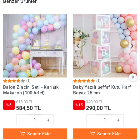
Benzer Ürünler
(1)
(1)
Balon Zinciri Seti - Karışık
Baby Yazılı Şeffaf Kutu Harf
Makaron (100 Adet)
Beyaz 25 cm
615,00 TL
340,00 TL
%5
%15
584,50 TL
290,00 TL
Sepete Ekle
Sepete Ekle