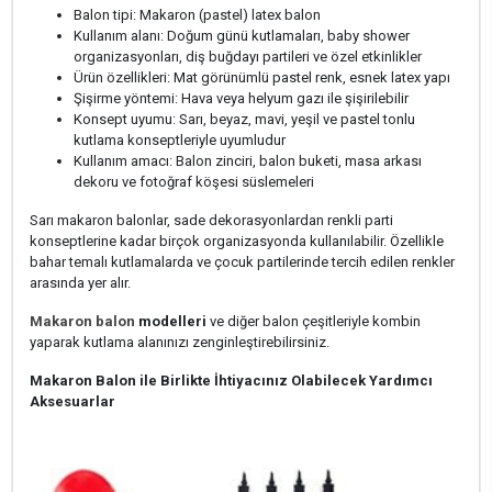
Balon tipi: Makaron (pastel) latex balon
Kullanım alanı: Doğum günü kutlamaları, baby shower
organizasyonları, diş buğdayı partileri ve özel etkinlikler
Ürün özellikleri: Mat görünümlü pastel renk, esnek latex yapı
Şişirme yöntemi: Hava veya helyum gazı ile şişirilebilir
Konsept uyumu: Sarı, beyaz, mavi, yeşil ve pastel tonlu
kutlama konseptleriyle uyumludur
Kullanım amacı: Balon zinciri, balon buketi, masa arkası
dekoru ve fotoğraf köşesi süslemeleri
Sarı makaron balonlar, sade dekorasyonlardan renkli parti
konseptlerine kadar birçok organizasyonda kullanılabilir. Özellikle
bahar temalı kutlamalarda ve çocuk partilerinde tercih edilen renkler
arasında yer alır.
Makaron balon
modelleri
ve diğer balon çeşitleriyle kombin
yaparak kutlama alanınızı zenginleştirebilirsiniz.
Makaron Balon ile Birlikte İhtiyacınız Olabilecek Yardımcı
Aksesuarlar