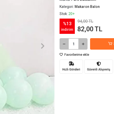
Kategori:
Makaron Balon
Stok:
20+
94,00 TL
%13
82,00 TL
indirim
Favorilerime ekle
Hızlı Gönderi
Güvenli Alışveriş