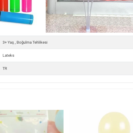
3+ Yaş
,
Boğulma Tehlikesi
Lateks
TR