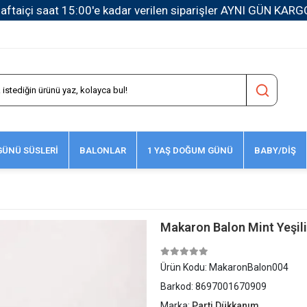
aftaiçi saat 15:00'e kadar verilen siparişler AYNI GÜN KARG
ÜNÜ SÜSLERİ
BALONLAR
1 YAŞ DOĞUM GÜNÜ
BABY/DİŞ
Makaron Balon Mint Yeşili
Ürün Kodu:
MakaronBalon004
Barkod:
8697001670909
Marka:
Parti Dükkanım