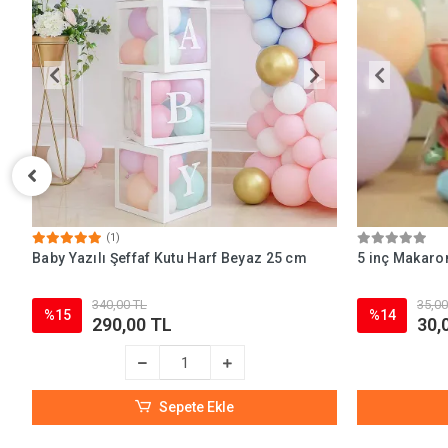
(1)
Baby Yazılı Şeffaf Kutu Harf Beyaz 25 cm
5 inç Makaron
340,00 TL
35,00
%15
%14
290,00 TL
30,
Sepete Ekle