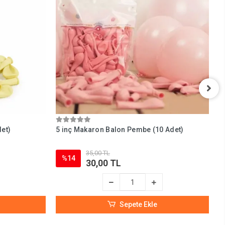
det)
5 inç Makaron Balon Pembe (10 Adet)
5
35,00 TL
%14
30,00 TL
Sepete Ekle