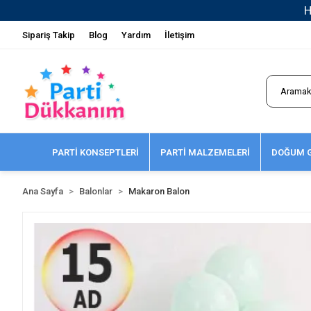
H
Sipariş Takip
Blog
Yardım
İletişim
PARTİ KONSEPTLERİ
PARTİ MALZEMELERİ
DOĞUM G
Ana Sayfa
Balonlar
Makaron Balon