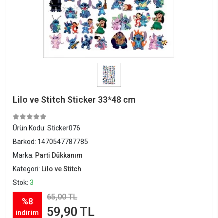
Lilo ve Stitch Sticker 33*48 cm
Ürün Kodu:
Sticker076
Barkod:
1470547787785
Marka:
Parti Dükkanım
Kategori:
Lilo ve Stitch
Stok:
3
65,00 TL
%8
59,90 TL
indirim