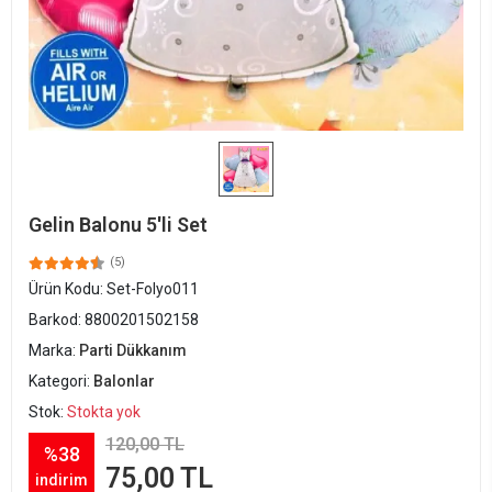
Gelin Balonu 5'li Set
(5)
Ürün Kodu:
Set-Folyo011
Barkod:
8800201502158
Marka:
Parti Dükkanım
Kategori:
Balonlar
Stok:
Stokta yok
120,00 TL
%38
75,00 TL
indirim