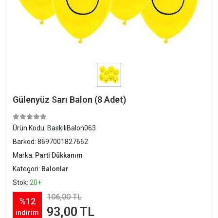
Gülenyüz Sarı Balon (8 Adet)
Ürün Kodu:
BaskılıBalon063
Barkod:
8697001827662
Marka:
Parti Dükkanım
Kategori:
Balonlar
Stok:
20+
106,00 TL
%12
93,00 TL
indirim