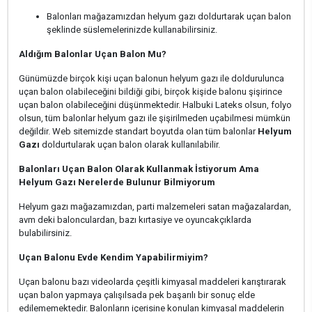
Balonları mağazamızdan helyum gazı doldurtarak uçan balon
şeklinde süslemelerinizde kullanabilirsiniz.
Aldığım Balonlar Uçan Balon Mu?
Günümüzde birçok kişi uçan balonun helyum gazı ile doldurulunca
uçan balon olabileceğini bildiği gibi, birçok kişide balonu şişirince
uçan balon olabileceğini düşünmektedir. Halbuki Lateks olsun, folyo
olsun, tüm balonlar helyum gazı ile şişirilmeden uçabilmesi mümkün
değildir. Web sitemizde standart boyutda olan tüm balonlar
Helyum
Gazı
doldurtularak uçan balon olarak kullanılabilir.
Balonları Uçan Balon Olarak Kullanmak İstiyorum Ama
Helyum Gazı Nerelerde Bulunur Bilmiyorum
Helyum gazı mağazamızdan, parti malzemeleri satan mağazalardan,
avm deki balonculardan, bazı kırtasiye ve oyuncakçıklarda
bulabilirsiniz.
Uçan Balonu Evde Kendim Yapabilirmiyim?
Uçan balonu bazı videolarda çeşitli kimyasal maddeleri karıştırarak
uçan balon yapmaya çalışılsada pek başarılı bir sonuç elde
edilememektedir. Balonların içerisine konulan kimyasal maddelerin