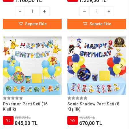
1.166,50 TL
1.229,50 TL
Sepete Ekle
Sepete Ekle
Pokemon Parti Seti (16
Sonic Shadow Parti Seti (8
Kişilik)
Kişilik)
888,00 TL
705,00 TL
%5
%5
845,00 TL
670,00 TL