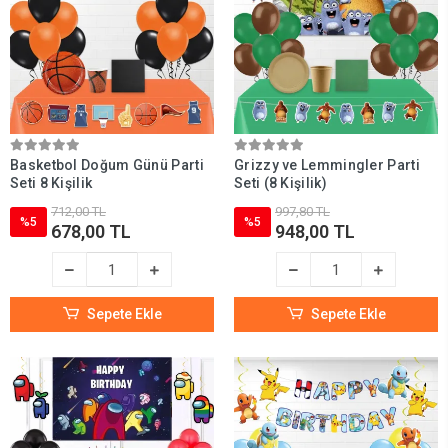
Uygun fiyatlı erkek doğum günü parti malzemeleri
Toplu doğum günü seti erkek
Parti organizasyonunuzu kolaylaştıran, zaman kazandıran ve temaya
uygun bir görünüm sunan erkek parti setleri için doğru adres:
Parti
Dükkanım
!
Basketbol Doğum Günü Parti
Grizzy ve Lemmingler Parti
Seti 8 Kişilik
Seti (8 Kişilik)
712,00 TL
997,80 TL
%5
%5
678,00 TL
948,00 TL
Sepete Ekle
Sepete Ekle