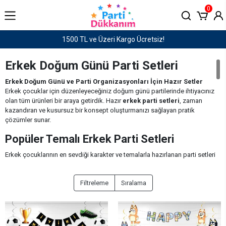
0
Haftaiçi saat 15:00'e kadar verilen siparişler AYNI GÜN KARGO!
Erkek Doğum Günü Parti Setleri
Erkek Doğum Günü ve Parti Organizasyonları İçin Hazır Setler
Erkek çocuklar için düzenleyeceğiniz doğum günü partilerinde ihtiyacınız
olan tüm ürünleri bir araya getirdik. Hazır
erkek parti setleri
, zaman
kazandıran ve kusursuz bir konsept oluşturmanızı sağlayan pratik
çözümler sunar.
Popüler Temalı Erkek Parti Setleri
Erkek çocuklarının en sevdiği karakter ve temalarla hazırlanan parti setleri
arasında şunlar öne çıkıyor:
Süper kahraman temalı parti setleri
Filtreleme
Sıralama
Araba ve yarış temalı setler
Dinozor, korsan ve futbol temalı konseptler