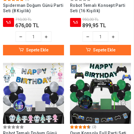
Spiderman Doğum Günü Parti
Robot Temalı Konsept Parti
Seti (8 Kişilik)
Seti (16 Kişilik)
710,00 TL
950,00 TL
%5
%5
676,00 TL
899,95 TL
Sepete Ekle
Sepete Ekle
(2)
Robot Temalı Doğum Günü
Oyun Konsolu Full Parti Seti