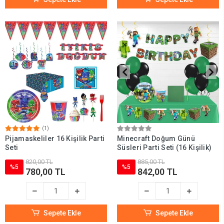
(1)
Pijamaskeliler 16 Kişilik Parti
Minecraft Doğum Günü
Seti
Süsleri Parti Seti (16 Kişilik)
820,00 TL
885,00 TL
%5
%5
780,00 TL
842,00 TL
Sepete Ekle
Sepete Ekle