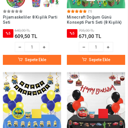
(1)
Pijamaskeliler 8 Kişilik Parti
Minecraft Doğum Günü
Seti
Konsepti Parti Seti (8 Kişilik)
640,00 TL
705,00 TL
%5
%5
609,50 TL
671,00 TL
Sepete Ekle
Sepete Ekle