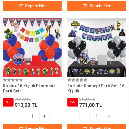
Sepete Ekle
Sepete Ekle
Roblox 16 Kişilik Ekonomik
Fortnite Konsept Parti Seti 16
Parti Seti
Kişilik
959,00 TL
810,00 TL
%5
%5
913,00 TL
771,00 TL
Sepete Ekle
Sepete Ekle