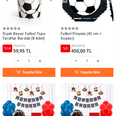
Siyah Beyaz Futbol Topu
Futbol Pinyata (42 cm +
Taraftar Bardak (8 Adet)
Sopası)
70,00 TL
465,00 TL
%14
%3
59,95 TL
450,00 TL
Sepete Ekle
Sepete Ekle