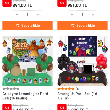
939,00 TL
1.030,00 TL
%5
%5
894,00 TL
981,00 TL
Sepete Ekle
Sepete Ekle
(1)
Grizzy ve Lemmingler Parti
Among Us Parti Seti (16
Seti (16 Kişilik)
Kişilik)
1.227,80 TL
1.289,50 TL
%5
%5