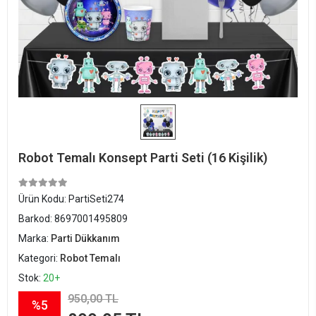
Robot Temalı Konsept Parti Seti (16 Kişilik)
Ürün Kodu:
PartiSeti274
Barkod:
8697001495809
Marka:
Parti Dükkanım
Kategori:
Robot Temalı
Stok:
20+
950,00 TL
%5