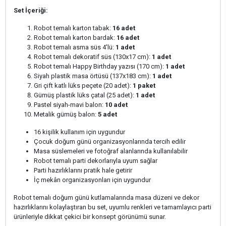
Set İçeriği:
Robot temalı karton tabak:
16 adet
Robot temalı karton bardak:
16 adet
Robot temalı asma süs 4'lü:
1 adet
Robot temalı dekoratif süs (130x17 cm):
1 adet
Robot temalı Happy Birthday yazısı (170 cm):
1 adet
Siyah plastik masa örtüsü (137x183 cm):
1 adet
Gri çift katlı lüks peçete (20 adet):
1 paket
Gümüş plastik lüks çatal (25 adet):
1 adet
Pastel siyah-mavi balon:
10 adet
Metalik gümüş balon:
5 adet
16 kişilik kullanım için uygundur
Çocuk doğum günü organizasyonlarında tercih edilir
Masa süslemeleri ve fotoğraf alanlarında kullanılabilir
Robot temalı parti dekorlarıyla uyum sağlar
Parti hazırlıklarını pratik hale getirir
İç mekân organizasyonları için uygundur
Robot temalı doğum günü kutlamalarında masa düzeni ve dekor
hazırlıklarını kolaylaştıran bu set, uyumlu renkleri ve tamamlayıcı parti
ürünleriyle dikkat çekici bir konsept görünümü sunar.