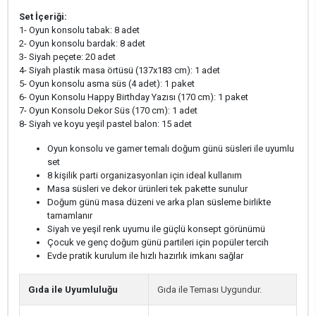
Set İçeriği:
1- Oyun konsolu tabak: 8 adet
2- Oyun konsolu bardak: 8 adet
3- Siyah peçete: 20 adet
4- Siyah plastik masa örtüsü (137x183 cm): 1 adet
5- Oyun konsolu asma süs (4 adet): 1 paket
6- Oyun Konsolu Happy Birthday Yazısı (170 cm): 1 paket
7- Oyun Konsolu Dekor Süs (170 cm): 1 adet
8- Siyah ve koyu yeşil pastel balon: 15 adet
Oyun konsolu ve gamer temalı doğum günü süsleri ile uyumlu
set
8 kişilik parti organizasyonları için ideal kullanım
Masa süsleri ve dekor ürünleri tek pakette sunulur
Doğum günü masa düzeni ve arka plan süsleme birlikte
tamamlanır
Siyah ve yeşil renk uyumu ile güçlü konsept görünümü
Çocuk ve genç doğum günü partileri için popüler tercih
Evde pratik kurulum ile hızlı hazırlık imkanı sağlar
Gıda ile Uyumluluğu
Gıda ile Teması Uygundur.