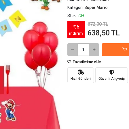
Kategori:
Süper Mario
Stok:
20+
672,00 TL
%5
638,50 TL
indirim
Favorilerime ekle
Hızlı Gönderi
Güvenli Alışveriş