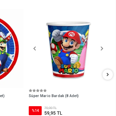
et)
Süper Mario Bardak (8 Adet)
H
70,00 TL
%14
59,95 TL