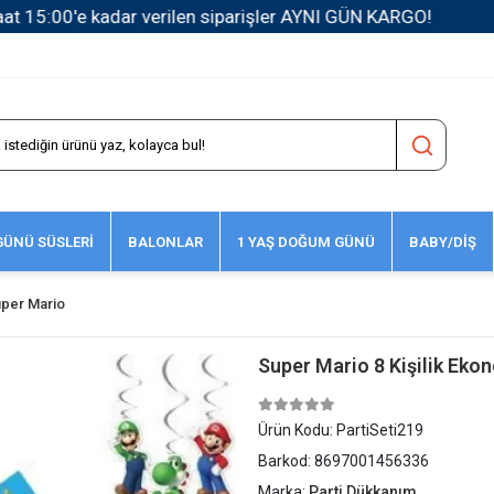
1500 TL ve Üzeri Kargo Ücretsiz!
ÜNÜ SÜSLERİ
BALONLAR
1 YAŞ DOĞUM GÜNÜ
BABY/DİŞ
per Mario
Super Mario 8 Kişilik Ekon
Ürün Kodu:
PartiSeti219
Barkod:
8697001456336
Marka:
Parti Dükkanım