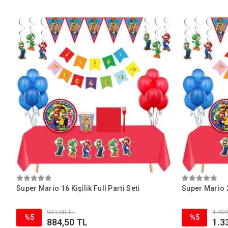
Super Mario 16 Kişilik Full Parti Seti
Super Mario 24
931,00 TL
1.409
%5
%5
884,50 TL
1.3