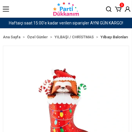
0
er AYNI GÜN KARGO!
1500 TL ve Üzeri Kargo Ücret
Ana Sayfa
Özel Günler
YILBAŞI / CHRİSTMAS
Yılbaşı Balonları