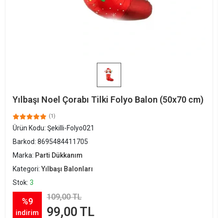
Yılbaşı Noel Çorabı Tilki Folyo Balon (50x70 cm)
(1)
Ürün Kodu:
Şekilli-Folyo021
Barkod:
8695484411705
Marka:
Parti Dükkanım
Kategori:
Yılbaşı Balonları
Stok:
3
109,00 TL
%9
99,00 TL
indirim