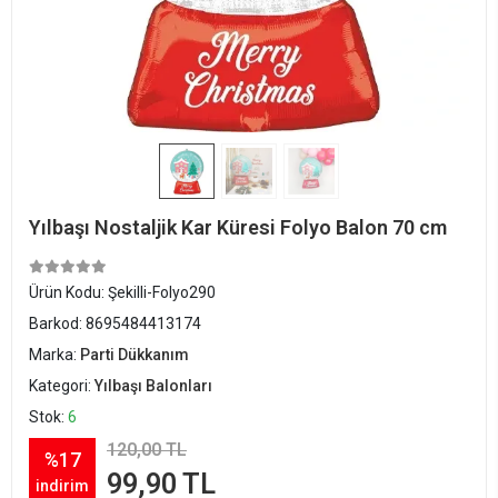
Yılbaşı Nostaljik Kar Küresi Folyo Balon 70 cm
Ürün Kodu:
Şekilli-Folyo290
Barkod:
8695484413174
Marka:
Parti Dükkanım
Kategori:
Yılbaşı Balonları
Stok:
6
120,00 TL
%17
99,90 TL
indirim