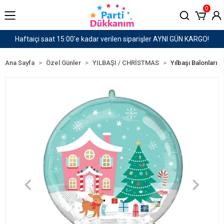
0
er AYNI GÜN KARGO!
1500 TL ve Üzeri Kargo Ücret
Ana Sayfa
Özel Günler
YILBAŞI / CHRİSTMAS
Yılbaşı Balonları