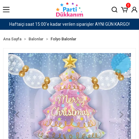
0
RGO!
1500 TL ve Üzeri Kargo Ücretsiz!
Ana Sayfa
Balonlar
Folyo Balonlar