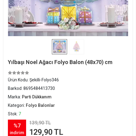
Yılbaşı Noel Ağacı Folyo Balon (48x70) cm
Ürün Kodu:
Şekilli-Folyo346
Barkod:
8695484413730
Marka:
Parti Dükkanım
Kategori:
Folyo Balonlar
Stok:
7
139,90 TL
%7
129,90 TL
indirim