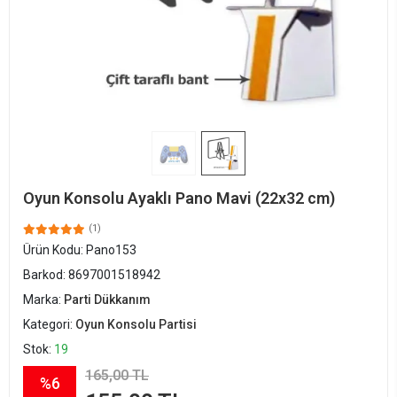
Oyun Konsolu Ayaklı Pano Mavi (22x32 cm)
(1)
Ürün Kodu:
Pano153
Barkod:
8697001518942
Marka:
Parti Dükkanım
Kategori:
Oyun Konsolu Partisi
Stok:
19
165,00 TL
%6