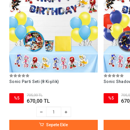
Sonic Parti Seti (8 Kişilik)
Sonic Shadow 
705,00 TL
705,0
%5
%5
670,00 TL
670
Sepete Ekle