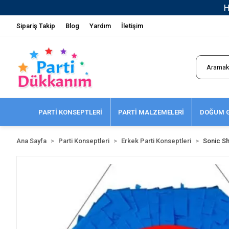
Sipariş Takip
Blog
Yardım
İletişim
PARTİ KONSEPTLERİ
PARTİ MALZEMELERİ
DOĞUM G
Ana Sayfa
Parti Konseptleri
Erkek Parti Konseptleri
Sonic Sh