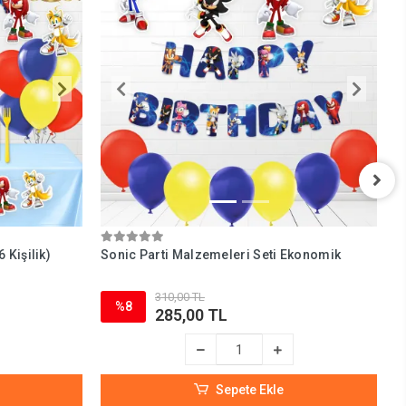
 Kişilik)
Sonic Parti Malzemeleri Seti Ekonomik
S
310,00 TL
%8
285,00 TL
Sepete Ekle