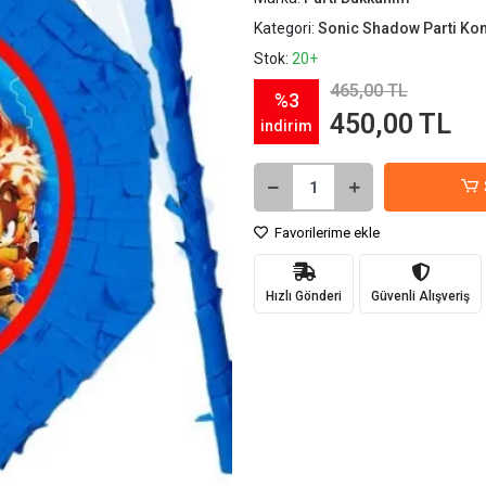
Kategori:
Sonic Shadow Parti Kon
Stok:
20+
465,00 TL
%3
450,00 TL
indirim
Favorilerime ekle
Hızlı Gönderi
Güvenli Alışveriş