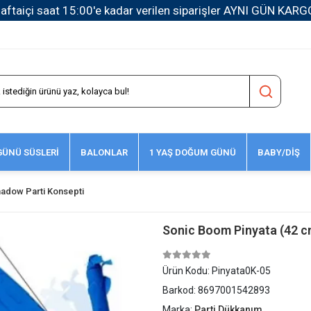
1500 TL ve Üzeri Kargo Ücretsiz!
ÜNÜ SÜSLERİ
BALONLAR
1 YAŞ DOĞUM GÜNÜ
BABY/DİŞ
adow Parti Konsepti
Sonic Boom Pinyata (42 c
Ürün Kodu:
Pinyata0K-05
Barkod:
8697001542893
Marka:
Parti Dükkanım