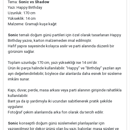
Tema:
Sonic vs Shadow
Yazı: Happy Birthday
Uzunluk: 170 cm
Yükseklik: 14 cm
Malzeme: Gramajlı kuşe kağıt
Sonic
temalı doğum günü partileri için özel olarak tasarlanan Happy
Birthday yazısı, karton malzemeden imal edilmiştir.
Hafif yapısı sayesinde kolayca asılır ve parti alanında düzenli bir
görünüm sağlar.
Toplam uzunluğu 170 cm, yazı yüksekliği ise 14 cm’dir.
Ürün iki parça halinde kullanılabilir. “Happy” ve “Birthday” yazıları ayrı
ayrı değerlendirilebilir; böylece dar alanlarda daha esnek bir süsleme
imkânı sunar.
Kapı, duvar, perde, masa arkası veya parti alanının girişinde rahatlıkla
kullanılabilir.
Bant ya da ip yardımıyla iki ucundan sabitlenerek pratik şekilde
uygulanır.
Fotoğraf çekim alanlarında arka fon olarak da tercih edilir.
Sonic
konseptli doğum günü süslemeleri planlayanlar için
vazgeçilmez bir dekor ürünü olan bu yazı; balonlar, masa süsleri ve