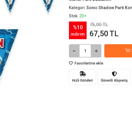
Kategori:
Sonic Shadow Parti Kon
Stok:
20+
75,00 TL
%10
67,50 TL
indirim
Favorilerime ekle
Hızlı Gönderi
Güvenli Alışveriş