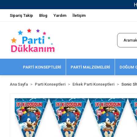
Sipariş Takip
Blog
Yardım
İletişim
PARTİ KONSEPTLERİ
PARTİ MALZEMELERİ
DOĞUM G
Ana Sayfa
Parti Konseptleri
Erkek Parti Konseptleri
Sonic Sh