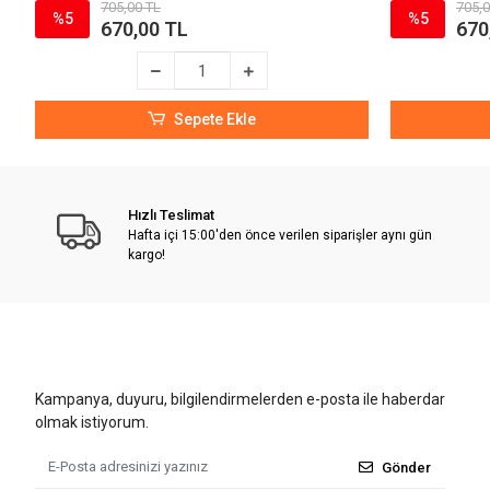
705,00 TL
705,0
%5
%5
670,00 TL
670
Sepete Ekle
Hızlı Teslimat
Hafta içi 15:00'den önce verilen siparişler aynı gün
kargo!
Kampanya, duyuru, bilgilendirmelerden e-posta ile haberdar
olmak istiyorum.
Gönder