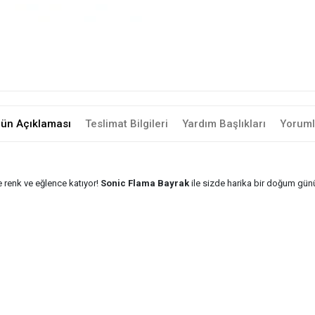
rün Açıklaması
Teslimat Bilgileri
Yardım Başlıkları
Yoruml
e renk ve eğlence katıyor!
Sonic Flama Bayrak
ile sizde harika bir doğum günü 